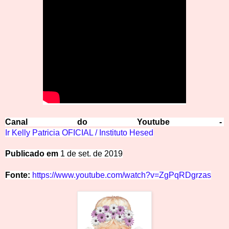
Canal
do
Y
outube -
Ir Kelly Patricia OFICIAL / Instituto Hesed
Pub
licado em
1 de set. de 2019
Fonte:
https://www.youtube.com/watch?v=ZgPqRDgrzas