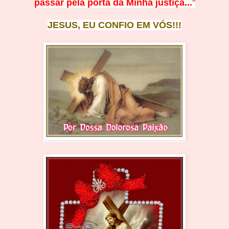
passar pela porta da Minha justiça...
"
JESUS, EU CONFIO EM
V
Ó
S!!!