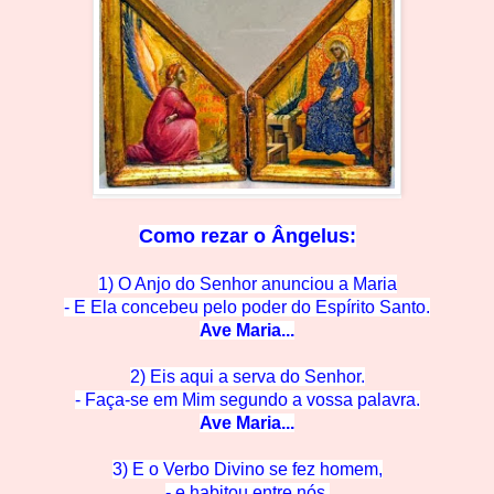
Como rezar o
Ângelus:
1) O Anjo do Senhor anunciou a Maria
- E Ela concebeu pelo po
der do Espírito Santo.
Ave M
aria...
2) Eis aqui a serva do Se
nhor.
- Faça-se em Mim segun
do a vossa palavra.
Ave M
aria...
3) E o Verbo Divino se
fez homem,
- e habitou en
tre nós.