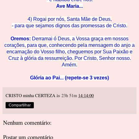
Ave Mar
ia...
4) Rogai por nós, Santa Mãe de
Deus,
- para que sejamos dignos das promessas de C
risto.
Oremos:
Derramai ó Deus, a Vossa graça em nossos
corações, para que, conhecendo pela mensagem do anjo a
encarnação do Vosso filho, cheguemos
por Su
a Paixão e
Cruz à glória
da ressurreição. Por Cristo, Senhor nosso.
Amém.
Glória ao Pai... (repete-se 3 vezes)
CRISTO minha CERTEZA
às 23h 51m
14:14:00
Compartilhar
Nenhum comentário:
Postar um comentário