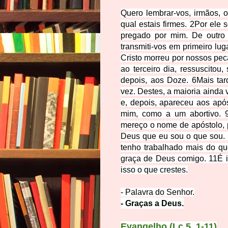
Quero lembrar-vos, irmãos, 
qual estais firmes.
2
Por ele s
pregado por mim. De outro
transmiti-vos em primeiro lu
Cristo morreu por nossos pec
ao terceiro dia, ressuscitou
depois, aos Doze.
6
Mais ta
vez. Destes, a maioria ainda 
e, depois, apareceu aos após
mim, como a um abortivo.
mereço o nome de apóstolo, 
Deus que eu sou o que sou. S
tenho trabalhado mais do qu
graça de Deus comigo.
11
É 
isso o que crestes.
- Palavra do Senhor.
- Graças a Deus.
Evangel
ho
(Lc 5, 1-11)