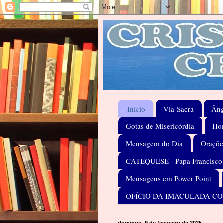
Início
Via-Sacra
Âng
Gotas de Misericórdia
Hom
Mensagem do Dia
Oraçõe
CATEQUESE - Papa Francisco
Mensagens em Power Point
OFÍCIO DA IMACULADA C
domingo, 9 de fevereiro de 2025