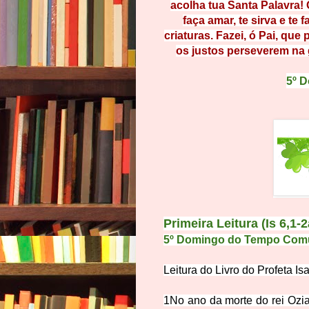
acolha tua Santa
Palavra!
faça amar, te sirva e te f
criaturas.
Fazei, ó Pai, que 
os justos perseverem na
5º 
Primeira Leitura
(Is 6,1-2
5º Domingo do Tempo Com
Leitura do Livro do Pr
ofeta Isa
1
No ano da morte do rei Ozia