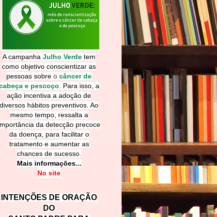
A campanha
Julho Verde
tem
como objetivo conscientizar as
pessoas sobre
o
câncer de
cabeça e pescoço
.
Para isso, a
ação incentiva a adoção de
diversos hábitos preventivos. Ao
mesmo tempo, ressalta a
importância da detecção precoce
da doença, para facilitar o
tratamento e aumentar as
chances de sucesso.
Mais informações...
No site
INTENÇÕES DE ORAÇÃO
DO