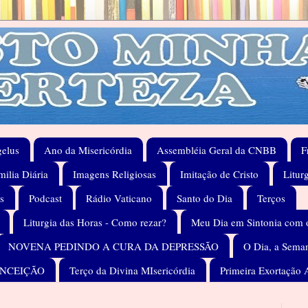
elus
Ano da Misericórdia
Assembléia Geral da CNBB
F
ilia Diária
Imagens Religiosas
Imitação de Cristo
Litur
s
Podcast
Rádio Vaticano
Santo do Dia
Terços
Liturgia das Horas - Como rezar?
Meu Dia em Sintonia com 
NOVENA PEDINDO A CURA DA DEPRESSÃO
O Dia, a Seman
ONCEIÇÃO
Terço da Divina MIsericórdia
Primeira Exortação 