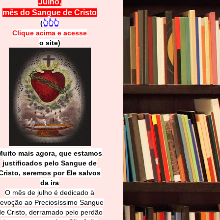
Julho,
mês do Sangue de Cristo
(
👆👆👆
Clique acima e
a
cesse
o site)
Muito mais agora, que estamos
justificados pelo Sangue de
Cri
sto, seremos por Ele salvos
da ira
O mês de julho é dedicado à
evoção ao Preciosíssimo Sangue
de Cristo, derramado pelo perdão