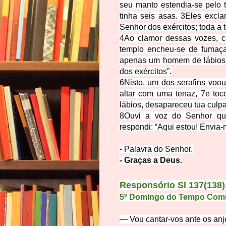
seu manto estendia-se pelo 
tinha seis asas.
3
Eles excla
Senhor dos exércitos; toda a t
4
Ao clamor dessas vozes, 
templo encheu-se de fumaç
apenas um homem de lábios 
dos exércitos”.
6
Nisto, um dos serafins voo
altar com uma tenaz,
7
e toc
lábios, desapareceu tua culpa
8
Ouvi a voz do Senhor qu
respondi: “Aqui estou! Envia-
- Palavra do Senhor.
- Graças a
Deus.
Responsório Sl 137(138),
5º Domingo do Tempo Com
—
Vou cantar-vos ante os anj