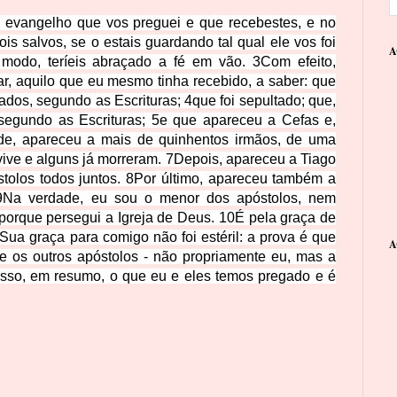
o evangelho que vos preguei e que recebestes, e no
ois salvos, se o estais guardando tal qual ele vos foi
A
 modo, teríeis abraçado a fé em vão.
3
Com efeito,
gar, aquilo que eu mesmo tinha recebido, a saber: que
ados, segundo as Escrituras;
4
que foi sepultado; que,
, segundo as Escrituras;
5
e que apareceu a Cefas e,
rde, apareceu a mais de quinhentos irmãos, de uma
vive e alguns já morreram.
7
Depois, apareceu a Tiago
tolos todos juntos.
8
Por último, apareceu também a
9
Na verdade, eu sou o menor dos apóstolos, nem
porque persegui a Igreja de Deus.
10
É pela graça de
ua graça para comigo não foi estéril: a prova é que
A
e os outros apóstolos - não propriamente eu, mas a
isso, em resumo, o que eu e eles temos pregado e é