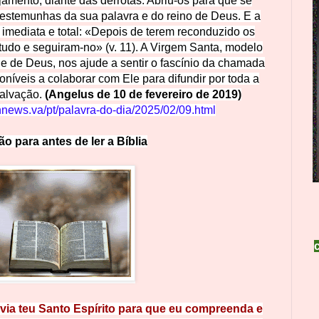
amento, diante das derrotas. Abriu-os para que se
estemunhas da sua palavra e do reino de Deus. E a
i imediata e total: «Depois de terem reconduzido os
 tudo e seguiram-no» (v. 11). A Virgem Santa, modelo
e de Deus, nos ajude a sentir o fascínio da chamada
oníveis a colaborar com Ele para difundir por toda a
salvação.
(Angelus de 10 de fevereiro de 2019)
nnews.va/pt/palavra-do-dia/2025/02/09.html
ção
p
a
r
a
a
n
t
e
s
d
e
l
e
r
a
Bíblia
ia teu Santo Espírito para q
ue eu compreenda e