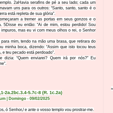
templo.
2a
Havia serafins de pé a seu lado; cada um
mavam uns para os outros: “Santo, santo, santo é o
erra está repleta de sua glória”.
começaram a tremer as portas em seus gonzos e o
a.
5
Disse eu então: “Ai de mim, estou perdido! Sou
impuros, mas eu vi com meus olhos o rei, o Senhor
u para mim, tendo na mão uma brasa, que retirara do
ou minha boca, dizendo: “Assim que isto tocou teus
, e teu pecado está perdoado”.
e dizia: “Quem enviarei? Quem irá por nós?” Eu
me”.
r
1-2a.2bc.3.4-5.7c-8 (R. 1c.2a)
um | Domingo
- 09
/02
/2025
os, ó Senhor,
/
e ante o vosso templo vou prostrar-me.