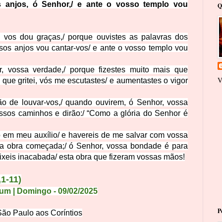
 anjos, ó Senhor,
/
e ante o vosso templo vou
Q
u vos dou
graças,
/
porque ouvistes as palavras dos
sos anjos vou cantar-vos
/
e ante o vosso templo vou
, vossa verdade,
/
porque fizestes muito mais que
V
que gritei, vós me escutastes
/
e aumentastes o vigor
ão de louvar-vos,
/
quando ouvirem, ó Senhor, vossa
ossos caminhos e dirão
:
/
“Como a glória do Senhor é
o em meu auxílio
/
e havereis de me salvar com vossa
a obra começada;
/
ó Senhor, vossa bondade é para
ixeis inacabada
/
esta obra que fizeram vossas mãos!
,1-11
)
um | Domingo
- 09
/02
/2025
P
São Paulo aos Coríntios