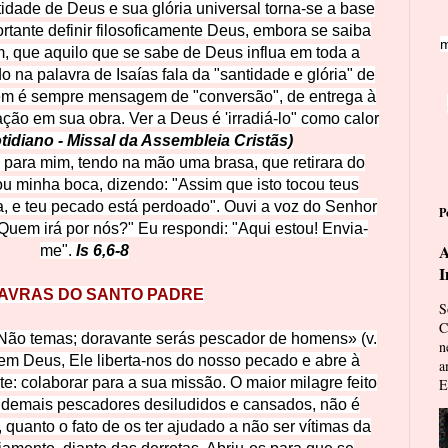
tidade de Deus e sua glória universal torna-se a base
rtante definir filosoficamente Deus, embora se saiba
m
ém, que aquilo que se sabe de Deus influa em toda a
o na palavra de Isaías fala da "santidade e glória" de
em é sempre mensagem de "conversão", de entrega à
ção em sua obra. Ver a Deus é 'irradiá-lo" como calor
tidiano - Missal da Assembleia Cristãs)
u para mim, tendo na mão uma brasa, que retirara do
ou minha boca, dizendo: "Assim que isto tocou teus
a, e teu pecado está perdoado".
Ouvi a voz do Senhor
P
Quem irá por nós?" Eu respondi: "Aqui estou! Envia-
A
me".
Is 6,6-8
I
AVRAS DO SANTO PADRE
S
C
«Não temas; doravante serás pescador de homens» (v.
n
em Deus, Ele liberta-nos do nosso pecado e abre à
a
e: colaborar para a sua missão. O maior milagre feito
E
 demais pescadores desiludidos e cansados, não é
, quanto o fato de os ter ajudado a não ser vítimas da