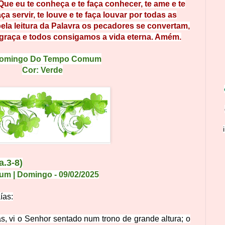
 Que eu te conh
eça e
te fa
ça conhecer, te ame e te
aça ser
vir
, t
e
l
ouv
e
e
te
faça louvar por todas as
pe
l
a l
eitur
a da
Palavra os pecadores se convertam,
graça e
to
dos
consigamos a vida eterna. Amém.
Domingo Do Tempo Comum
Cor: Verde
a.3-8)
um | Domingo
- 09
/02
/2025
ías:
s, vi o Senhor sentado num trono de grande altura; o