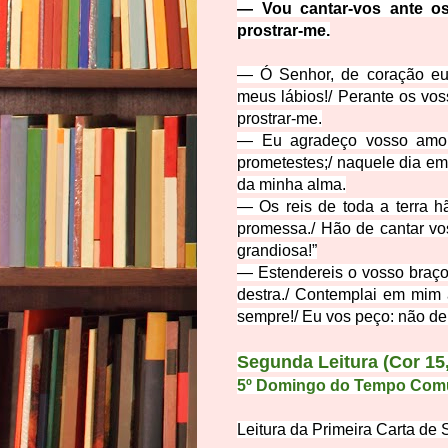
—
Vou cantar-vos ante os
prostrar-me.
—
Ó
Senhor, de coração e
meus lábios!
/
Perante os vos
prostrar-me.
—
Eu agradeço vosso amor
prometestes;
/
naquele dia em 
da minha alma.
—
Os reis de toda a terra h
promessa.
/
Hão
de cantar v
grandiosa!”
—
Estendereis o vosso braç
destra.
/
Contemplai em mim 
sempre!
/
Eu vos peço: não de
Segunda Leitura
(
Cor 15
5º Domingo do Tempo Com
Leitura da Primeira Carta de 