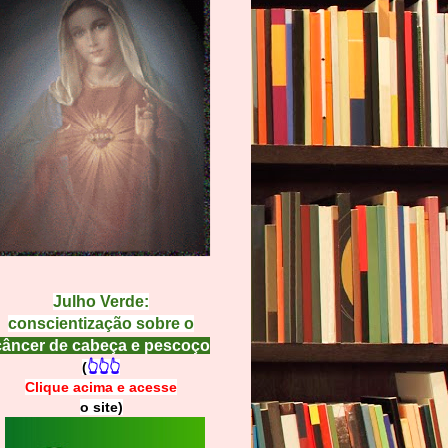
Julho Verde:
conscientização sobre o
câncer de cabeça e pescoço
(
👆👆👆
Clique acima e
a
cesse
o site)