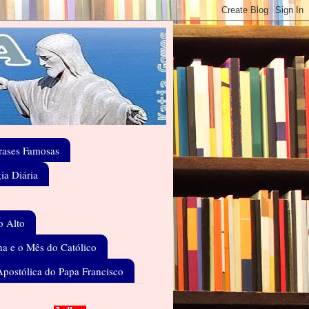
rases Famosas
gia Diária
o Alto
a e o Mês do Católico
Apostólica do Papa Francisco