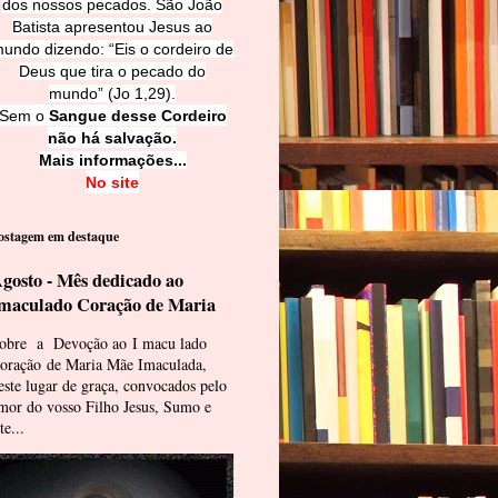
dos nossos pecados. São João
Batista apresentou Jesus ao
undo dizendo: “Eis o cordeiro de
Deus que tira o pecado do
mundo” (Jo 1,29).
Sem o
Sangue desse Cordeiro
não há salvação.
Mais informações...
No site
ostagem em destaque
gosto - Mês dedicado ao
maculado Coração de Maria
obre a Devoção ao I macu lado
oração de Maria Mãe Imaculada,
este lugar de graça, convocados pelo
mor do vosso Filho Jesus, Sumo e
te...