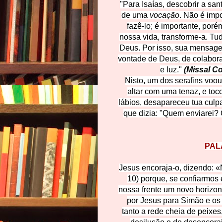
"Para Isaías, descobrir a san
de uma
vocação
. Não é impo
fazê-lo; é importante, por
nossa vida, transforme-a. Tud
Deus. Por isso, sua mensag
vontade de Deus, de colabora
e luz."
(Missal Co
Nisto, um dos serafins voo
altar com uma tenaz,
e toc
lábios, desapareceu tua culp
que dizia: "Quem enviarei? 
PAL
Jesus encoraja-o, dizendo: 
10) porque, se confiarmos 
nossa frente um novo horizont
por Jesus para Simão e os
tanto a rede cheia de peixes