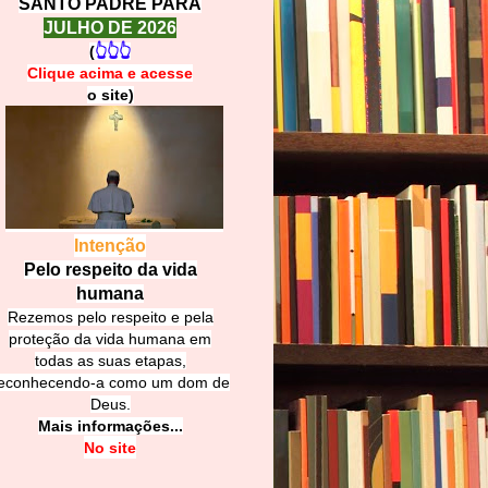
SANTO PADRE PARA
JULHO DE 2026
(
👆👆👆
Clique acima e
a
cesse
o site)
Intenção
Pelo respeito da vida
humana
Rezemos pelo respeito e pela
proteção da vida humana em
todas as suas etapas,
econhecendo-a como um dom de
Deus.
Mais informações...
No site