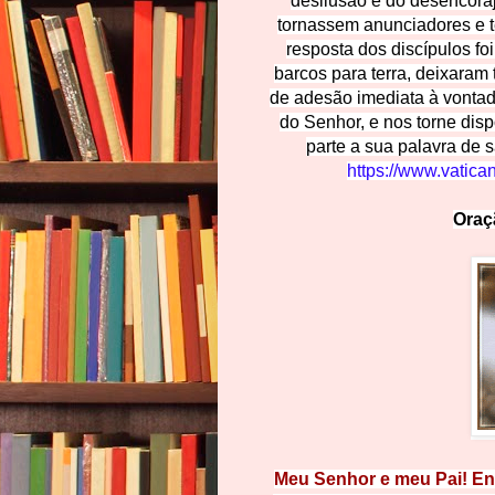
desilusão e do desencoraj
tornassem anunciadores e t
resposta dos discípulos fo
barcos para terra, deixaram
de adesão imediata à vontad
do Senhor, e nos torne disp
parte a sua palavra de 
https://www.vatica
Ora
Meu Senhor e meu Pai! Env