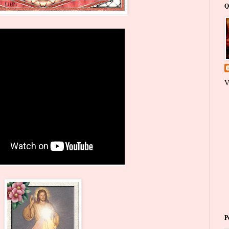
Q
V
P