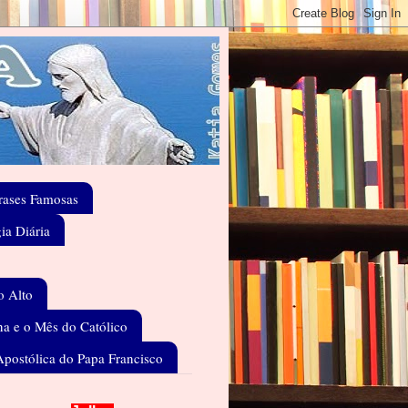
rases Famosas
gia Diária
o Alto
a e o Mês do Católico
Apostólica do Papa Francisco