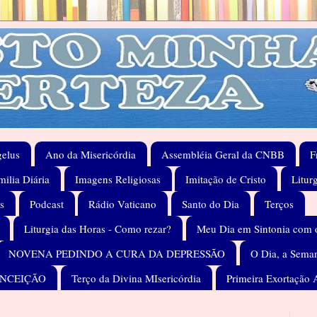
elus
Ano da Misericórdia
Assembléia Geral da CNBB
F
ilia Diária
Imagens Religiosas
Imitação de Cristo
Litur
s
Podcast
Rádio Vaticano
Santo do Dia
Terços
Liturgia das Horas - Como rezar?
Meu Dia em Sintonia com 
NOVENA PEDINDO A CURA DA DEPRESSÃO
O Dia, a Seman
ONCEIÇÃO
Terço da Divina MIsericórdia
Primeira Exortação 