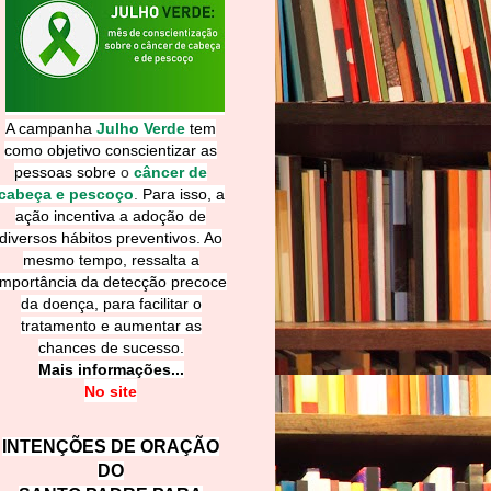
A campanha
Julho Verde
tem
como objetivo conscientizar as
pessoas sobre
o
câncer de
cabeça e pescoço
.
Para isso, a
ação incentiva a adoção de
diversos hábitos preventivos. Ao
mesmo tempo, ressalta a
importância da detecção precoce
da doença, para facilitar o
tratamento e aumentar as
chances de sucesso.
Mais informações...
No site
INTENÇÕES DE ORAÇÃO
DO