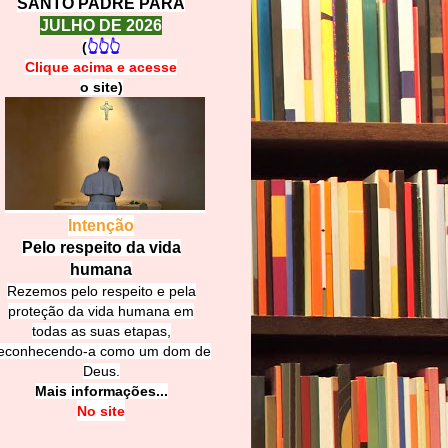
SANTO PADRE PARA
JULHO DE 2026
(
👆👆👆
Clique acima e
a
cesse
o site)
Intenção
Pelo respeito da vida
humana
Rezemos pelo respeito e pela
proteção da vida humana em
todas as suas etapas,
econhecendo-a como um dom de
Deus.
Mais informações...
No site