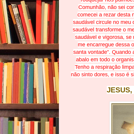
Comunhão, não sei com
comecei a rezar desta 
saudável circule no meu 
saudável transforme o m
saudável e vigorosa, se
me encarregue dessa ob
santa vontade”. Quando 
abalo em todo o organis
Tenho a respiração limp
não sinto dores, e isso é 
JESUS,