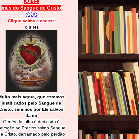
Julho,
mês do Sangue de Cristo
(
👆👆👆
Clique acima e
a
cesse
o site)
Muito mais agora, que estamos
justificados pelo Sangue de
Cri
sto, seremos por Ele salvos
da ira
O mês de julho é dedicado à
evoção ao Preciosíssimo Sangue
de Cristo, derramado pelo perdão