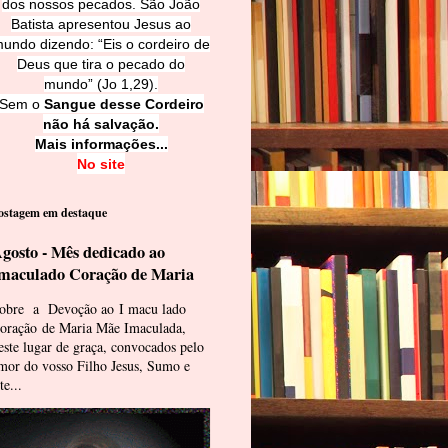
dos nossos pecados. São João
Batista apresentou Jesus ao
undo dizendo: “Eis o cordeiro de
Deus que tira o pecado do
mundo” (Jo 1,29).
Sem o
Sangue desse Cordeiro
não há salvação.
Mais informações...
No site
ostagem em destaque
gosto - Mês dedicado ao
maculado Coração de Maria
obre a Devoção ao I macu lado
oração de Maria Mãe Imaculada,
este lugar de graça, convocados pelo
mor do vosso Filho Jesus, Sumo e
te...