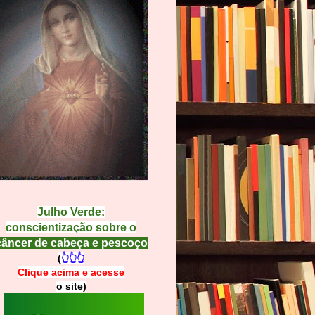
Julho Verde:
conscientização sobre o
câncer de cabeça e pescoço
(
👆👆👆
Clique acima e
a
cesse
o site)