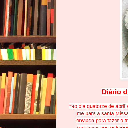
Diário 
"No dia quatorze de abril
me para a santa Missa
enviada para fazer o 
rouquejar nos pulmões