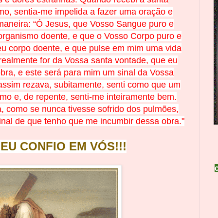
o, sentia-me impelida a fazer uma oração e
maneira: “Ó Jesus, que Vosso Sangue puro e
organismo doente, e que o Vosso Corpo puro e
eu corpo doente, e que pulse em mim uma vida
 realmente for da Vossa santa vontade, que eu
ra, e este será para mim um sinal da Vossa
assim rezava, subitamente, senti como que um
mo e, de repente, senti-me inteiramente bem.
a, como se nunca tivesse sofrido dos pulmões,
sinal de que tenho que me incumbir dessa obra."
 EU CONFIO EM
V
Ó
S!!!