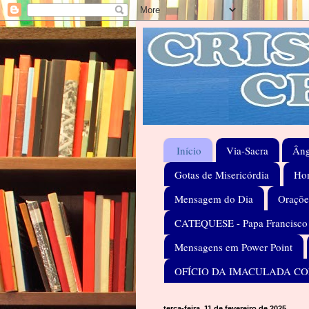
Início
Via-Sacra
Âng
Gotas de Misericórdia
Hom
Mensagem do Dia
Oraçõe
CATEQUESE - Papa Francisco
Mensagens em Power Point
OFÍCIO DA IMACULADA C
terça-feira, 11 de fevereiro de 2025