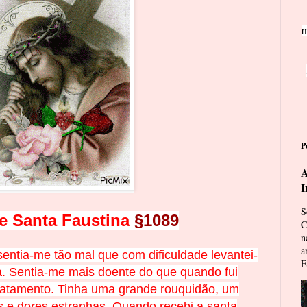
m
P
A
I
S
de Santa Faustina
§
1089
C
n
a
 sentia-me tão mal que com dificuldade levantei-
E
. Sentia-me mais doente do que quando fui
tratamento. Tinha uma grande rouquidão, um
 e dores estranhas. Quando recebi a santa