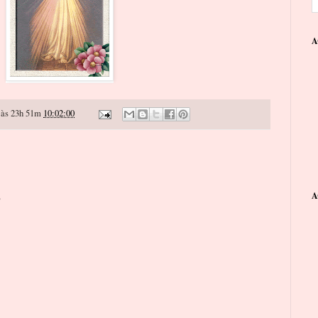
A
às 23h 51m
10:02:00
o
A