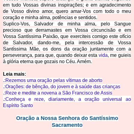
em tudo Vossas divinas inspirações; e em agradecimento
de Vosso divino amor, quero amar-­Vos com todo o meu
coração e minha alma, potências e sentidos.
Suplico-­Vos, Salvador de minha alma, pelo Sangue
precioso que derramastes em Vossa circuncisão e em
Vossa Santíssima Paixão, que exerciteis comigo este ofício
de Salvador, dando-­me, pela intercessão de Vossa
Santíssima Mãe, os dons da oração juntamente com a
perseverança, para que, quando deixar esta
vida
, me guieis
à glória eterna que gozais no Céu. Amém.
Leia mais:
.:Rezemos uma oração pelas vítimas de
aborto
.:Orações: de bênção, do jovem e à saúde das cr
ianças
.:Reze e medite a novena a São Francisco
de Assis
.:Conheça e reze, diariamente, a oração univer
sal ao
Espírito Santo
Oração a Nossa Senhora do Santíssimo
Sacramento