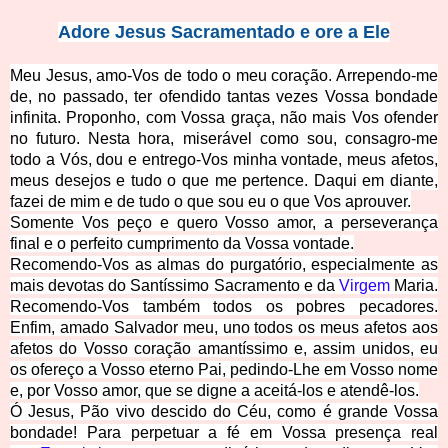
Adore Jesus Sacram
entado e ore a Ele
Meu Jesus, amo-­Vos de todo
o meu coração. Arrependo-­me
de, no passado, ter ofendido tantas vezes Vossa bondade
infinita. Proponho, com Vossa graça, não mais Vos ofender
no futuro. Nesta hora, miserável como sou, consagro-­me
todo a Vós, dou e entrego-Vos minha vontade, meus afetos,
meus desejos e tudo o que me pertence. Daqui em diante,
fazei de mim e de tudo o que sou eu o que Vos aprouver.
Somente Vos peço e quero Vosso amor, a perseverança
final e o perfeito cumprimento da Vossa vontade.
Recomendo-Vos as almas do purgatório, especialmente as
mais devotas do Santíssimo Sacramento e da
Virgem
Maria.
Recomendo-­Vos também todos os pobres pecadores.
Enfim, amado Salvador meu, uno todos os meus afetos aos
afetos do Vosso coração amantíssimo e, assim unidos, eu
os ofereço a Vosso eterno Pai, pedindo-­Lhe em Vosso nome
e, por Vosso amor, que se digne a aceitá-­los e atendê-­los.
Ó Jesus, Pão vivo descido do Céu, como é grande Vossa
bondade! Para perpetuar a fé em Vossa presença real