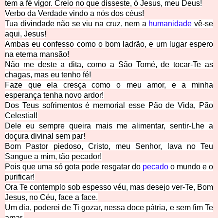
tem a fé vigor. Creio no que disseste, ó Jesus, meu Deus!
Verbo da Verdade vindo a nós dos céus!
Tua divindade não se viu na cruz, nem a
humanidade
vê-se
aqui, Jesus!
Ambas eu confesso como o bom ladrão, e um lugar espero
na eterna mansão!
Não me deste a dita, como a São Tomé, de tocar-­Te as
chagas, mas eu tenho fé!
Faze que ela cresça como o meu amor, e a minha
esperança tenha novo ardor!
Dos Teus sofrimentos é memorial esse Pão de Vida, Pão
Celestial!
Dele eu sempre queira mais me alimentar, sentir-­Lhe a
doçura divinal sem par!
Bom Pastor piedoso, Cristo, meu Senhor, lava no Teu
Sangue a mim, tão pecador!
Pois que uma só gota pode resgatar do
pecado
o mundo e o
purificar!
Ora Te contemplo sob espesso véu, mas desejo ver-­Te, Bom
Jesus, no Céu, face a face.
Um dia, poderei de Ti gozar, nessa doce pátria, e sem fim
Te
amar.