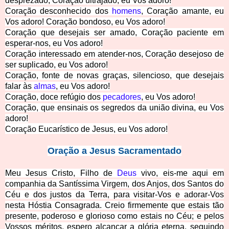
desprezado, Coração ultrajado, eu Vos adoro!
Coração desconhecido dos
homens
, Coração amante, eu
Vos adoro! Coração bondoso, eu Vos adoro!
Coração que desejais ser amado, Coração paciente em
esperar-nos, eu Vos adoro!
Coração interessado em atender-­nos, Coração desejoso de
ser suplicado, eu Vos adoro!
Coração, fonte de novas graças, silencioso, que desejais
falar às
almas
, eu Vos adoro!
Coração, doce refúgio dos
pecadores
, eu Vos adoro!
Coração, que ensinais os segredos da união divina, eu Vos
adoro!
Coração Eucarístico de Jesus, eu V
os adoro!
Oração a Jesus Sacramentado
Meu Jesus Cristo, Filho de
Deus
vivo, eis-­me aqui em
companhia da Santíssima Virgem, dos Anjos, dos Santos do
Céu e dos justos da Terra, para visitar-­Vos e adorar-Vos
nesta Hóstia Consagrada. Creio firmemente que estais tão
presente, poderoso e glorioso como estais no Céu; e pelos
Vossos méritos, espero alcançar a glória eterna, seguindo