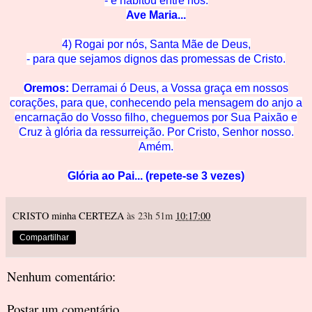
- e habitou en
tre nós.
Ave Mar
ia...
4) Rogai por nós, Santa Mãe de
Deus,
- para que sejamos dignos das promessas de C
risto.
Oremos:
Derramai ó Deus, a Vossa graça em nossos
corações, para que, conhecendo pela mensagem do anjo a
encarnação do Vosso filho, cheguemos
por Su
a Paixão e
Cruz à glória
da ressurreição. Por Cristo, Senhor nosso.
Amém.
Glória ao Pai... (repete-se 3 vezes)
CRISTO minha CERTEZA
às 23h 51m
10:17:00
Compartilhar
Nenhum comentário:
Postar um comentário