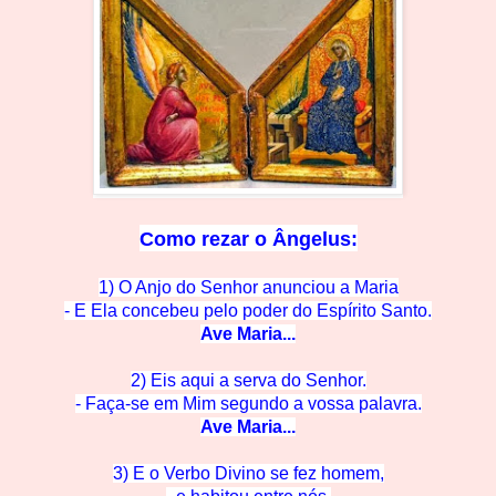
Como rezar o
Ângelus:
1) O Anjo do Senhor anunciou a Maria
- E Ela concebeu pelo po
der do Espírito Santo.
Ave M
aria...
2) Eis aqui a serva do Se
nhor.
- Faça-se em Mim segun
do a vossa palavra.
Ave M
aria...
3) E o Verbo Divino se
fez homem,