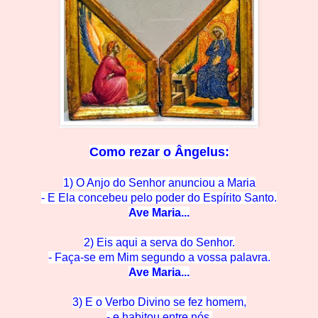
Como rezar o
Ângelus:
1) O Anjo do Senhor anunciou a Maria
- E Ela concebeu pelo po
der do Espírito Santo.
Ave M
aria...
2) Eis aqui a serva do Se
nhor.
- Faça-se em Mim segun
do a vossa palavra.
Ave M
aria...
3) E o Verbo Divino se
fez homem,
- e habitou en
tre nós.