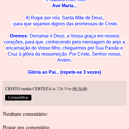
Ave Mar
ia...
4) Rogai por nós, Santa Mãe de
Deus,
- para que sejamos dignos das promessas de C
risto.
Oremos:
Derramai ó Deus, a Vossa graça em nossos
corações, para que, conhecendo pela mensagem do anjo a
encarnação do Vosso filho, cheguemos
por Su
a Paixão e
Cruz à glória
da ressurreição. Por Cristo, Senhor nosso.
Amém.
Glória ao Pai... (repete-se 3 vezes)
CRISTO minha CERTEZA
às 23h 51m
08:34:00
Compartilhar
Nenhum comentário:
Postar um comentário