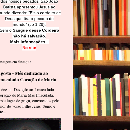
dos nossos pecados. São João
Batista apresentou Jesus ao
undo dizendo: “Eis o cordeiro de
Deus que tira o pecado do
mundo” (Jo 1,29).
Sem o
Sangue desse Cordeiro
não há salvação.
Mais informações...
No site
ostagem em destaque
gosto - Mês dedicado ao
maculado Coração de Maria
obre a Devoção ao I macu lado
oração de Maria Mãe Imaculada,
este lugar de graça, convocados pelo
mor do vosso Filho Jesus, Sumo e
te...