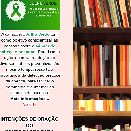
A campanha
Julho Verde
tem
como objetivo conscientizar as
pessoas sobre
o
câncer de
cabeça e pescoço
.
Para isso, a
ação incentiva a adoção de
diversos hábitos preventivos. Ao
mesmo tempo, ressalta a
importância da detecção precoce
da doença, para facilitar o
tratamento e aumentar as
chances de sucesso.
Mais informações...
No site
INTENÇÕES DE ORAÇÃO
DO