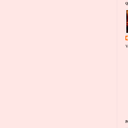
Q
V
P