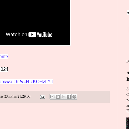
m
onte
P
2024
A
I
.com/watch?v=RfzKOHzLYiI
S
C
às 23h 51m
21:29:00
n
a
E