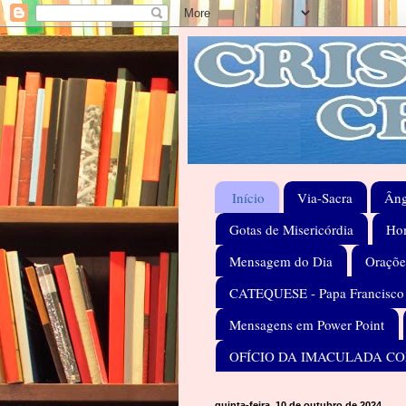
Início
Via-Sacra
Âng
Gotas de Misericórdia
Hom
Mensagem do Dia
Oraçõe
CATEQUESE - Papa Francisco
Mensagens em Power Point
OFÍCIO DA IMACULADA C
quinta-feira, 10 de outubro de 2024