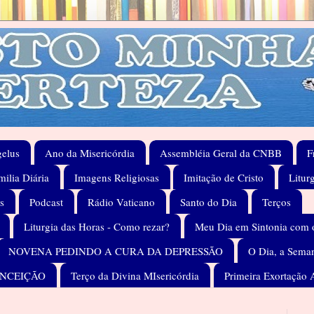
elus
Ano da Misericórdia
Assembléia Geral da CNBB
F
ilia Diária
Imagens Religiosas
Imitação de Cristo
Litur
s
Podcast
Rádio Vaticano
Santo do Dia
Terços
Liturgia das Horas - Como rezar?
Meu Dia em Sintonia com 
NOVENA PEDINDO A CURA DA DEPRESSÃO
O Dia, a Seman
ONCEIÇÃO
Terço da Divina MIsericórdia
Primeira Exortação 