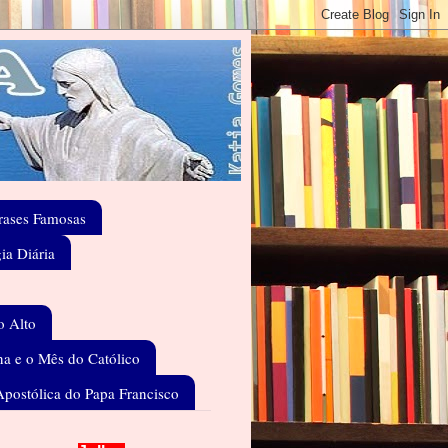
rases Famosas
gia Diária
o Alto
a e o Mês do Católico
Apostólica do Papa Francisco