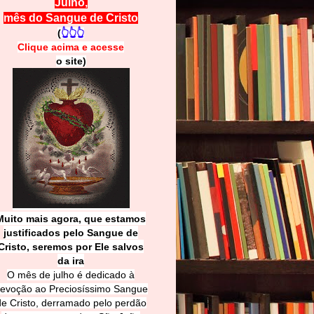
Julho,
mês do Sangue de Cristo
(
👆👆👆
Clique acima e
a
cesse
o site)
Muito mais agora, que estamos
justificados pelo Sangue de
Cri
sto, seremos por Ele salvos
da ira
O mês de julho é dedicado à
evoção ao Preciosíssimo Sangue
de Cristo, derramado pelo perdão