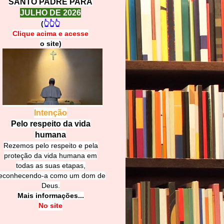
SANTO PADRE PARA
JULHO DE 2026
(
👆👆👆
Clique acima e
a
cesse
o site)
Intenção
Pelo respeito da vida
humana
Rezemos pelo respeito e pela
proteção da vida humana em
todas as suas etapas,
econhecendo-a como um dom de
Deus.
Mais informações...
No site