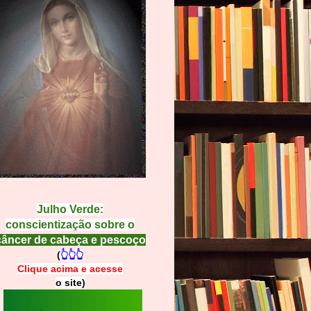
Julho Verde:
conscientização sobre o
câncer de cabeça e pescoço
(
👆👆👆
Clique acima e
a
cesse
o site)