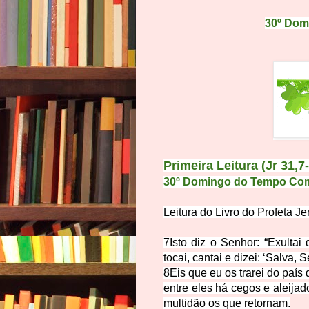
30º Do
Primeira Leitura
(Jr 31,7
30º Domingo do Tempo Co
Leitura do Livro do Profeta J
7
Isto diz o Senhor: “Exultai
tocai, cantai e dizei: ‘Salva, S
8
Eis que eu os trarei do país
entre eles há cegos e aleija
multidão os que retornam.