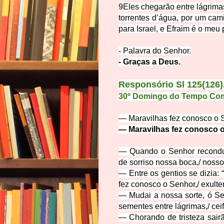
9
Eles chegarão entre lágrimas
torrentes d’água, por um cam
para Israel, e Efraim é o meu 
- Palavra do Se
nhor.
- Graças
a Deus.
Responsório Sl 125(126),
30º Domingo do Tempo Co
—
Maravilhas fez conosco o S
—
Maravilhas fez conosco o
—
Quando o Senhor recondu
de sorriso nossa boca,
/
nossos
—
Entre os gentios se dizia:
fez conosco o Senhor,
/
exulte
— Mudai a nossa sorte, ó Se
sementes entre lágrimas,
/
ceif
—
Chorando de tristeza sair