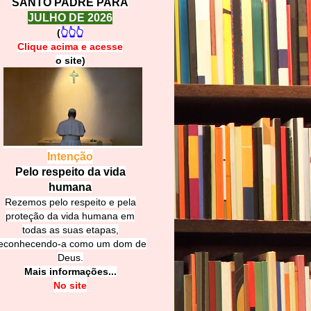
SANTO PADRE PARA
JULHO DE 2026
(
👆👆👆
Clique acima e
a
cesse
o site)
Intenção
Pelo respeito da vida
humana
Rezemos pelo respeito e pela
proteção da vida humana em
todas as suas etapas,
econhecendo-a como um dom de
Deus.
Mais informações...
No site