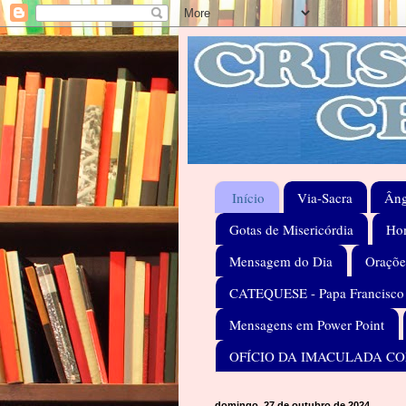
Início
Via-Sacra
Âng
Gotas de Misericórdia
Hom
Mensagem do Dia
Oraçõe
CATEQUESE - Papa Francisco
Mensagens em Power Point
OFÍCIO DA IMACULADA C
domingo, 27 de outubro de 2024