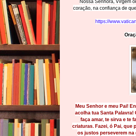
Nossa Senhora, Virgem ora
coração, na confiança de qu
https://www.vatica
Oraç
Meu Senhor e meu Pai! Env
acolha tua Santa Palavra! 
faça amar, te sirva e te f
criaturas. Fazei, ó Pai, que
os justos perseverem na 