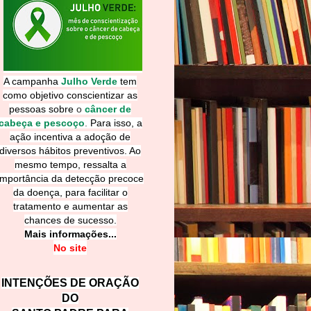
A campanha
Julho Verde
tem
como objetivo conscientizar as
pessoas sobre
o
câncer de
cabeça e pescoço
.
Para isso, a
ação incentiva a adoção de
diversos hábitos preventivos. Ao
mesmo tempo, ressalta a
importância da detecção precoce
da doença, para facilitar o
tratamento e aumentar as
chances de sucesso.
Mais informações...
No site
INTENÇÕES DE ORAÇÃO
DO