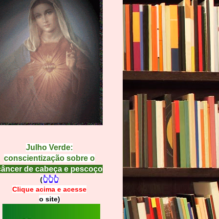
Julho Verde:
conscientização sobre o
câncer de cabeça e pescoço
(
👆👆👆
Clique acima e
a
cesse
o site)