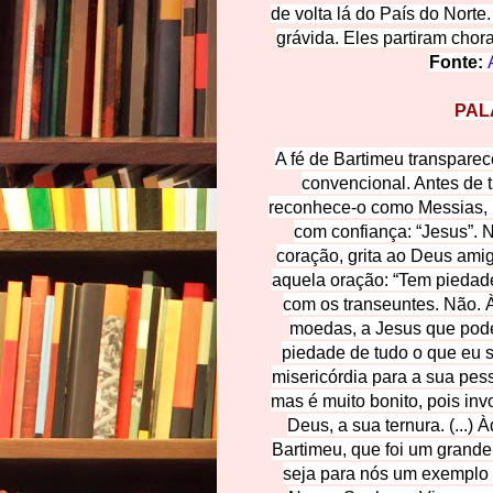
de volta lá do País do Norte
grávida. Eles partiram chora
Fonte:
PAL
A fé de Bartimeu transparec
convencional. Antes de 
reconhece-o como Messias,
com confiança: “Jesus”. 
coração, grita ao Deus ami
aquela oração: “Tem piedad
com os transeuntes. Não. 
moedas, a Jesus que pode
piedade de tudo o que eu 
misericórdia para a sua pess
mas é muito bonito, pois inv
Deus, a sua ternura. (...
Bartimeu, que foi um grande
seja para nós um exemplo c