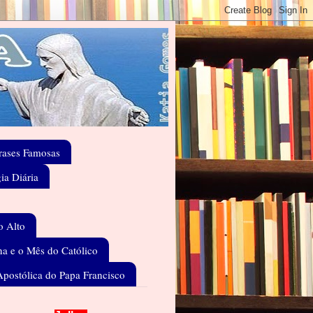
rases Famosas
gia Diária
o Alto
a e o Mês do Católico
Apostólica do Papa Francisco