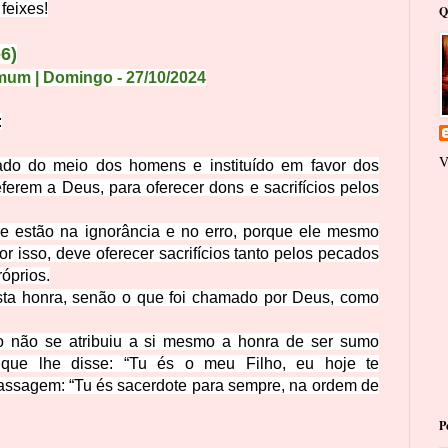
feixes!
Q
-6)
mum | Domingo
- 27
/1
0
/
2
0
24
:
V
ado do meio dos homens e instituído em favor dos
erem a Deus, para oferecer dons e sacrifícios pelos
e estão na ignorância e no erro, porque ele mesmo
or isso, deve oferecer sacrifícios tanto pelos pecados
óprios.
sta honra, senão o que foi chamado por Deus, como
 não se atribuiu a si mesmo a honra de ser sumo
 que lhe disse: “Tu és o meu Filho, eu hoje te
assagem: “Tu és sacerdote para sempre, na ordem de
P