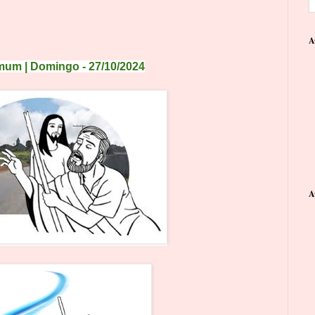
A
mum | Domingo
- 27
/1
0
/
2
0
24
A