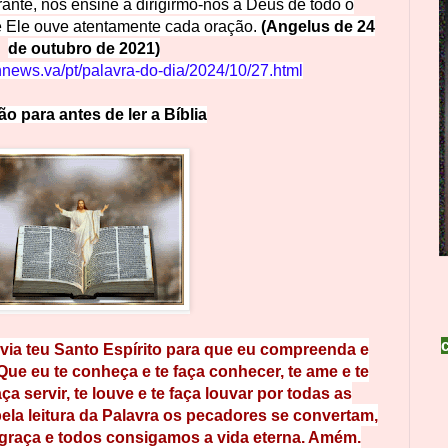
nte, nos ensine a dirigirmo-nos a Deus de todo o
e Ele ouve atentamente cada oração.
(Angelus de 24
de outubro de 2021)
nnews.va/pt/palavra-do-dia/2024/10/27.html
ão para a
n
t
e
s
d
e ler a
B
íblia
ia teu Santo Espírito para que eu compreenda e
Que eu te conheça e te faça conhecer, te ame e te
aça servir, te louve e te faça louvar por todas as
 pela leitura da Palavra os pecadores se convertam,
graça e todos consigamos a vida eterna. Amém.