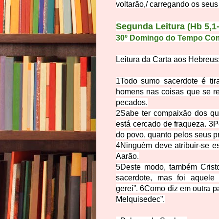
voltarão,
/
carregando os seus 
Segunda Leitura
(Hb 5,1
30º Domingo do Tempo Co
Leitura da Carta aos Hebreu
s
1
Todo sumo sacerdote é tir
homens nas coisas que se ref
pecados.
2
Sabe ter compaixão dos qu
está cercado de fraqueza.
3
P
do povo, quanto pelos seus pr
4
Ninguém deve atribuir-se e
Aarão.
5
Deste modo, também Cristo
sacerdote, mas foi aquele
gerei”.
6
Como diz em outra p
Melquisedec”.