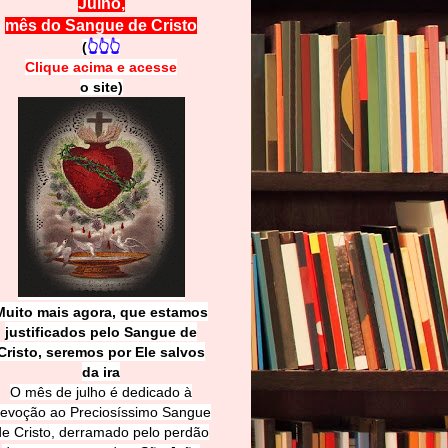
Julho,
mês do Sangue de Cristo
(
👆👆👆
Clique acima e
a
cesse
o site)
Muito mais agora, que estamos
justificados pelo Sangue de
Cri
sto, seremos por Ele salvos
da ira
O mês de julho é dedicado à
evoção ao Preciosíssimo Sangue
de Cristo, derramado pelo perdão