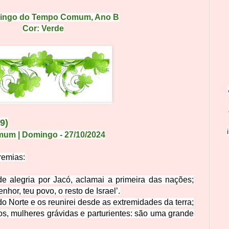
mingo do Tempo Comum
, Ano B
Cor: Verde
-9)
mum | Domingo
- 27
/1
0
/
2
0
24
erem
ias:
 de alegria por Jacó, aclamai a primeira das nações;
enhor, teu povo, o resto de Israel’.
 do Norte e os reunirei desde as extremidades da terra;
dos, mulheres grávidas e parturientes: são uma grande