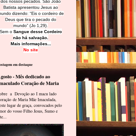
dos nossos pecados. São João
Batista apresentou Jesus ao
undo dizendo: “Eis o cordeiro de
Deus que tira o pecado do
mundo” (Jo 1,29).
Sem o
Sangue desse Cordeiro
não há salvação.
Mais informações...
No site
ostagem em destaque
gosto - Mês dedicado ao
maculado Coração de Maria
obre a Devoção ao I macu lado
oração de Maria Mãe Imaculada,
este lugar de graça, convocados pelo
mor do vosso Filho Jesus, Sumo e
te...