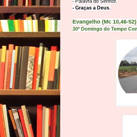
- Palavra do S
enhor.
- Graças
a Deus.
Evangelho (Mc 10,46-52)
30º Domingo do Tempo Co