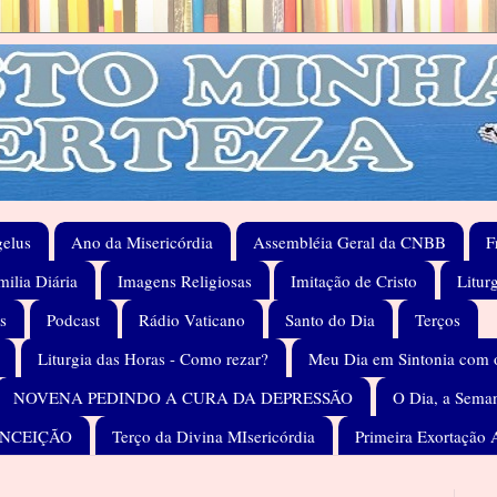
elus
Ano da Misericórdia
Assembléia Geral da CNBB
F
ilia Diária
Imagens Religiosas
Imitação de Cristo
Litur
s
Podcast
Rádio Vaticano
Santo do Dia
Terços
Liturgia das Horas - Como rezar?
Meu Dia em Sintonia com 
NOVENA PEDINDO A CURA DA DEPRESSÃO
O Dia, a Seman
ONCEIÇÃO
Terço da Divina MIsericórdia
Primeira Exortação 