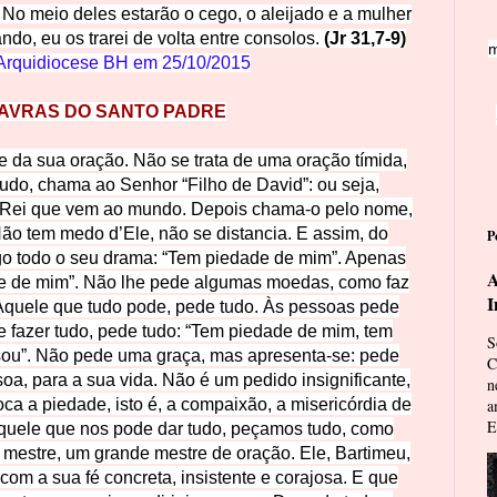
. No meio deles estarão o cego, o aleijado e a mulher
ndo, eu os trarei de volta entre consolos.
(Jr 31,7-9)
m
Arquidiocese BH em
25/10/2015
AVRAS DO SANTO PADRE
e da sua oração. Não se trata de uma oração tímida,
tudo, chama ao Senhor “Filho de David”: ou seja,
 Rei que vem ao mundo. Depois chama-o pelo nome,
Não tem medo d’Ele, não se distancia. E assim, do
P
go todo o seu drama: “Tem piedade de mim”. Apenas
A
e de mim”. Não lhe pede algumas moedas, como faz
I
Àquele que tudo pode, pede tudo. Às pessoas pede
 fazer tudo, pede tudo: “Tem piedade de mim, tem
S
sou”. Não pede uma graça, mas apresenta-se: pede
C
oa, para a sua vida. Não é um pedido insignificante,
n
oca a piedade, isto é, a compaixão, a misericórdia de
a
E
) Àquele que nos pode dar tudo, peçamos tudo, como
 mestre, um grande mestre de oração. Ele, Bartimeu,
om a sua fé concreta, insistente e corajosa. E que