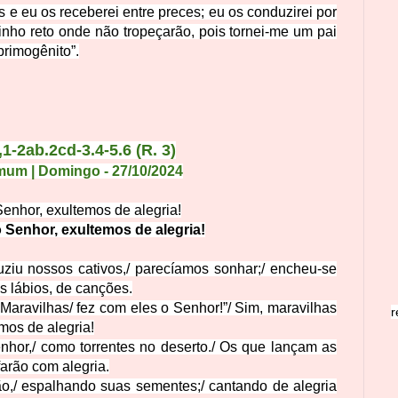
 e eu os receberei entre preces; eu os conduzirei por
inho reto onde não tropeçarão, pois tornei-me um pai
primogênito”.
1-2ab.2cd-3.4-5.6 (R. 3)
mum | Domingo
- 27
/1
0
/
2
0
24
enhor, exultemos de alegria!
 Senhor, exultemos de alegria!
ziu nossos cativos,
/
parecíamos sonhar;
/
encheu-se
 lábios, de canções.
 “Maravilhas
/
fez com eles o Senhor!”
/
Sim, maravilhas
r
mos de alegria!
nhor,
/
como torrentes no deserto.
/
Os que lançam as
arão com alegria.
ão,
/
espalhando suas sementes;
/
cantando de alegria