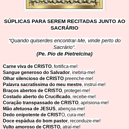
SÚPLICAS PARA SEREM REC
ITADAS JUNTO AO
SACRÁRIO
"Quando quiserdes encontrar-Me, vi
nde perto do
Sacrário".
(Pe. Pio de Pie
trelcina)
Carne viva de CRISTO
, fortifica-me!
Sangue generoso do Salvador
, inebria-me!
Olhar silencioso de CRISTO
preenche-me!
Palavra sacratíssima do meu mestre
, instruí-me!
Braços abertos de CRISTO
, protegei-me!
Costado aberto do Crucificado
, recebe-me!
Coração transpassado de CRISTO
, aprisiona-me!
Mão afetuosa de JESUS
, abençoa-me!
Dedo onipotente de CRIST
O, cura-me!
Doce espádua do bom pastor
, reconduze-me!
Vulto amoroso de CRISTO,
atraí-me!