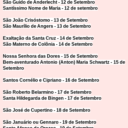
São Guido de Anderlecht - 12 de Sete
mbro
Santíssimo Nome de Maria - 12 de
setembro
São João Crisóstomo - 13 de Set
embro
São Maurílio de Angers - 13 de Setem
bro
Exaltação da Santa Cruz - 14 de Setem
bro
São Materno de Colônia - 14 de Sete
mbro
Nossa Senhora das Dores - 15 d
e Setembro
Bem-aventurado Antonio (Anton) Maria Sch
wartz - 15 de
Setembro
Santos Cornélio e Cipriano - 16 de Sete
mbro
São Roberto Belarmino - 17 de Sete
mbro
Santa Hildegarda de Bingen - 17 de Sete
mbro
São José de Cupertino - 18 de Sete
mbro
São Januário ou Gennaro - 19 de Sete
mbro