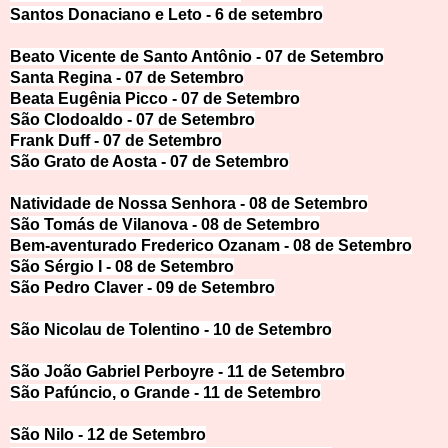
Santos Donaciano e Leto - 6 de setem
bro
Beato Vicente de Santo Antônio - 07 de Setembro
Santa Regina - 07 de Sete
mbro
Beata Eugênia Picco - 07 de Setembro
São Clodoaldo - 07 de Sete
mbro
Frank Duff - 07 de Setembro
São Grato de Aosta - 07 de Sete
mbro
Natividade de Nossa Senhora - 08 de
Setembro
São Tomás de Vilanova - 08 de
Setembro
Bem-aventurado Frederico
Ozanam - 08 de Setembro
São Sérgio I - 08 de Set
embro
São Pedro Claver - 09 d
e Setembro
São Nicolau de Tolentino - 10 de Sete
mbro
São João Gabriel Perboyre - 11 de Se
tembro
São Pafúncio, o Grande
- 11 de Setembro
São Nilo - 12 de Set
embro