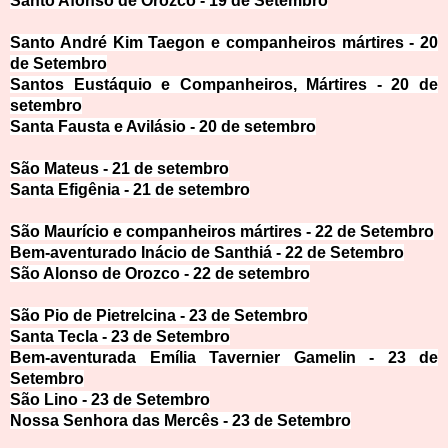
Santo Afonso de Orozco - 19 de Sete
mbro
Santo André Kim Taegon e companheiros mártires - 20
de
Setembro
Santos Eustáquio e Companheiros,
Mártires - 20 de
setembro
Santa Fausta e Avilásio - 2
0 de setembro
São Mateus - 21 de
setembro
Santa Efigênia - 21 de
setembro
São Maurício e companheiros mártires - 22 de Sete
mbro
Bem-aventurado Inácio de Santhiá - 22
de Setembro
São Alonso de Orozco - 22 de sete
mbro
São Pio de Pietrelcina -
23 de Setembro
Santa Tecla - 23 de Setemb
ro
Bem-aventurada Emíli
a Tavernier Gamelin - 23 de
Setembro
São Lino - 23 de Setem
bro
Nossa Senhora das Mercê
s - 23 de Setembro