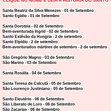
CLIQUE NO NOME E LEIA
 A HISTÓRIA DO SANTO
Santa Beatriz da Silva M
enezes - 01 de Setembro
Santo Egídio - 01 de S
etembro
Santa Doroteia - 02 de Se
tembro
Bem-aventurada Ingrid - 02 de Setemb
ro
Santo Estêvão da Hungria -
2 de setembro
Santo Elpídio - 2 de setemb
ro
Bem-aventurados mártires de setem
bro - 2 de setembro
São Gregório Magno - 03
de Setembro
São Marino - 03 de S
etembro
Santa Rosália - 04 de S
etembro
Santa Teresa de Calcutá - 05 de Set
embro
São Lourenço Justiniano - 05
de Setembro
Santo Eleutério - 06 de Setembr
o
São Liberato de Loro - 06 d
e Setembro
São Zacarias - 06 de Setem
bro