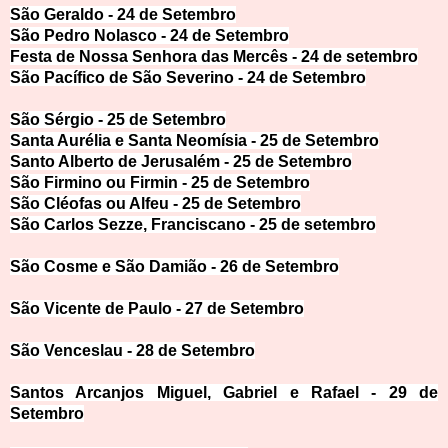
São Geraldo - 24 de
Setembro
São Pedro Nolasco - 24 de Se
tembro
Festa de Nossa Senhora das Mercês - 24 de
setembro
São Pacífico de São Sever
ino - 24 de Setembro
São Sérgio - 25 de Sete
mbro
Santa Aurélia e Santa Neomísia - 25 de Sete
mbro
Santo Alberto de Jerusalém - 25 de Se
tembro
São Firmino ou Firmin - 25 de Se
tembro
São Cléofas ou Alfeu - 25 de Set
embro
São Carlos Sezze, Franciscano - 25 de set
embro
São Cosme e São Damião - 26 de
Setembro
São Vicente de Paulo - 27 d
e Setembro
São Venceslau - 28 de Setembro
Santos Arcanjos Miguel, Gabriel e Rafael -
29 de
Setembro