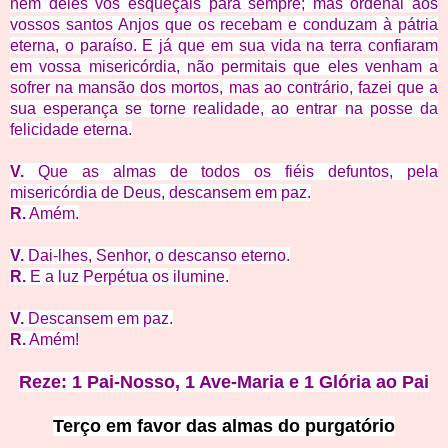
nem deles vos esqueçais para sempre; mas ordenai aos
vossos santos Anjos que os recebam e conduzam à pátria
eterna, o paraíso. E já que em sua vida na terra confiaram
em vossa misericórdia, não permitais que eles venham a
sofrer na mansão dos mortos, mas ao contrário, fazei que a
sua esperança se torne realidade, ao entrar na posse da
felicidade eterna.
V.
Que as almas de todos os fiéis defuntos, pela
misericórdia de Deus, descansem em paz.
R.
Amém.
V.
Dai-lhes, Senhor, o descanso eterno.
R.
E a luz Perpétua os ilumine.
V.
Descansem em paz.
R.
Amém!
Reze: 1 Pai-Nosso, 1 Ave-Maria e 1 Glória ao Pai
Terço em favor das almas do purgatório