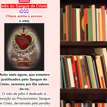
Julho,
mês do Sangue de Cristo
(
👆👆👆
Clique acima e
a
cesse
o site)
Muito mais agora, que estamos
justificados pelo Sangue de
Cri
sto, seremos por Ele salvos
da ira
O mês de julho é dedicado à
evoção ao Preciosíssimo Sangue
de Cristo, derramado pelo perdão