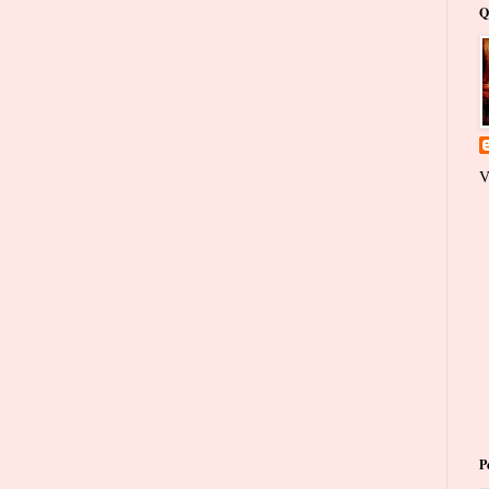
Q
V
P