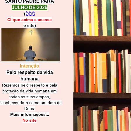
SANTO PADRE PARA
JULHO DE 2026
(
👆👆👆
Clique acima e
a
cesse
o site)
Intenção
Pelo respeito da vida
humana
Rezemos pelo respeito e pela
proteção da vida humana em
todas as suas etapas,
econhecendo-a como um dom de
Deus.
Mais informações...
No site