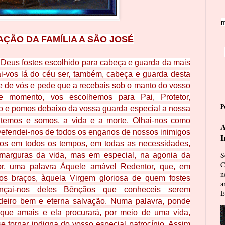
m
AÇÃO D
A FAMÍLIA A SÃO JOSÉ
 Deus fostes escolhido para cabeça e guarda da mais
nai-vos lá do céu ser, também, cabeça e guarda desta
te de vós e pede que a recebais sob o manto do vosso
te momento, vos escolhemos para Pai, Protetor,
P
ro e pomos debaixo da vossa guarda especial a nossa
 temos e somos, a vida e a morte. Olhai-nos como
A
 Defendei-nos de todos os enganos de nossos inimigos
I
ti-nos em todos os tempos, em todas as necessidades,
S
arguras da vida, mas em especial, na agonia da
C
or, uma palavra Àquele amável Redentor, que, em
n
os braços, àquela Virgem gloriosa de quem fostes
a
ançai-nos deles Bênçãos que conheceis serem
E
deiro bem e eterna salvação. Numa palavra, ponde
 que amais e ela procurará, por meio de uma vida,
se tornar indigna do vosso especial patrocínio. Assim