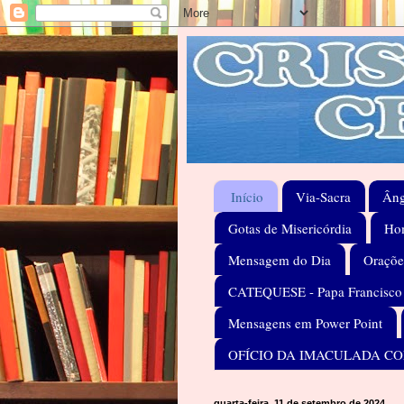
Início
Via-Sacra
Âng
Gotas de Misericórdia
Hom
Mensagem do Dia
Oraçõe
CATEQUESE - Papa Francisco
Mensagens em Power Point
OFÍCIO DA IMACULADA C
quarta-feira, 11 de setembro de 2024