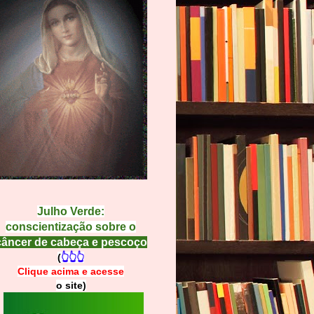
Julho Verde:
conscientização sobre o
câncer de cabeça e pescoço
(
👆👆👆
Clique acima e
a
cesse
o site)