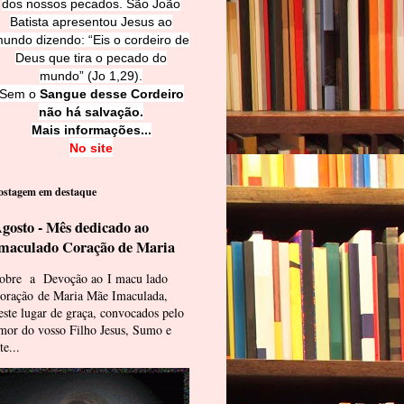
dos nossos pecados. São João
Batista apresentou Jesus ao
undo dizendo: “Eis o cordeiro de
Deus que tira o pecado do
mundo” (Jo 1,29).
Sem o
Sangue desse Cordeiro
não há salvação.
Mais informações...
No site
ostagem em destaque
gosto - Mês dedicado ao
maculado Coração de Maria
obre a Devoção ao I macu lado
oração de Maria Mãe Imaculada,
este lugar de graça, convocados pelo
mor do vosso Filho Jesus, Sumo e
te...