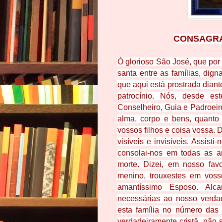
CONSAGR
Ó glorioso São José, que por
santa entre as famílias, dig
que aqui está prostrada dian
patrocínio. Nós, desde es
Conselheiro, Guia e Padroei
alma, corpo e bens, quanto
vossos filhos e coisa vossa.
visíveis e invisíveis. Assis
consolai-nos em todas as
am
morte. Dizei, em nosso fav
menino, trouxestes em voss
amantíssimo Esposo. Alc
necessárias ao nosso verda
esta família no número das
verdadeiramente cristã, não 