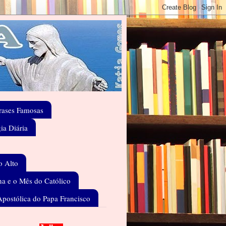
rases Famosas
gia Diária
o Alto
a e o Mês do Católico
Apostólica do Papa Francisco