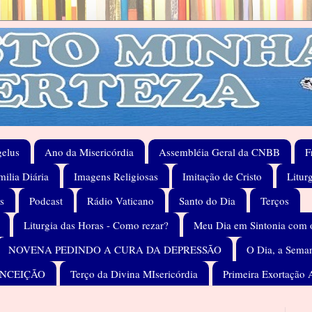
elus
Ano da Misericórdia
Assembléia Geral da CNBB
F
ilia Diária
Imagens Religiosas
Imitação de Cristo
Litur
s
Podcast
Rádio Vaticano
Santo do Dia
Terços
Liturgia das Horas - Como rezar?
Meu Dia em Sintonia com 
NOVENA PEDINDO A CURA DA DEPRESSÃO
O Dia, a Seman
ONCEIÇÃO
Terço da Divina MIsericórdia
Primeira Exortação 