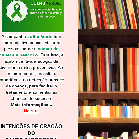
A campanha
Julho Verde
tem
como objetivo conscientizar as
pessoas sobre
o
câncer de
cabeça e pescoço
.
Para isso, a
ação incentiva a adoção de
diversos hábitos preventivos. Ao
mesmo tempo, ressalta a
importância da detecção precoce
da doença, para facilitar o
tratamento e aumentar as
chances de sucesso.
Mais informações...
No site
INTENÇÕES DE ORAÇÃO
DO