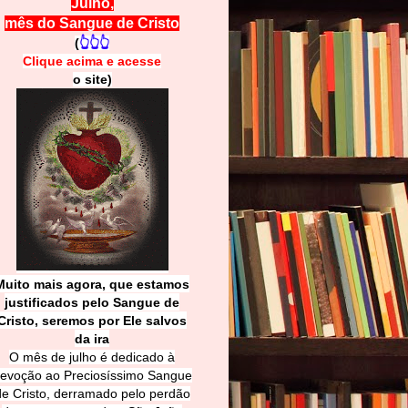
Julho,
mês do Sangue de Cristo
(
👆👆👆
Clique acima e
a
cesse
o site)
Muito mais agora, que estamos
justificados pelo Sangue de
Cri
sto, seremos por Ele salvos
da ira
O mês de julho é dedicado à
evoção ao Preciosíssimo Sangue
de Cristo, derramado pelo perdão