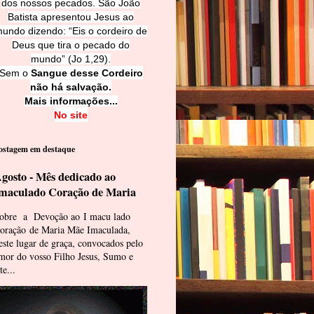
dos nossos pecados. São João
Batista apresentou Jesus ao
undo dizendo: “Eis o cordeiro de
Deus que tira o pecado do
mundo” (Jo 1,29).
Sem o
Sangue desse Cordeiro
não há salvação.
Mais informações...
No site
ostagem em destaque
gosto - Mês dedicado ao
maculado Coração de Maria
obre a Devoção ao I macu lado
oração de Maria Mãe Imaculada,
este lugar de graça, convocados pelo
mor do vosso Filho Jesus, Sumo e
te...