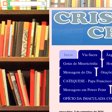
Início
Via-Sacra
Âng
Gotas de Misericórdia
Hom
Mensagem do Dia
Oraçõe
CATEQUESE - Papa Francisco
Mensagens em Power Point
OFÍCIO DA IMACULADA C
terça-feira, 3 de setembro de 2024