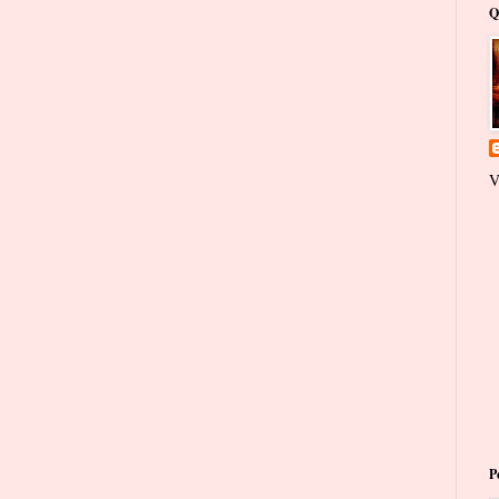
Q
V
P