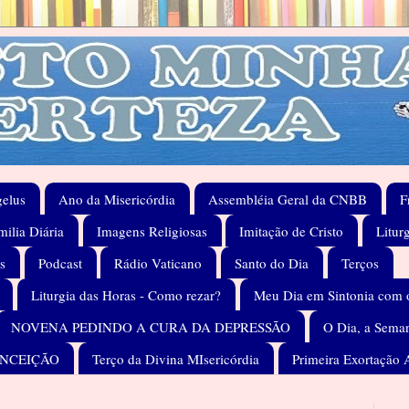
elus
Ano da Misericórdia
Assembléia Geral da CNBB
F
ilia Diária
Imagens Religiosas
Imitação de Cristo
Litur
s
Podcast
Rádio Vaticano
Santo do Dia
Terços
Liturgia das Horas - Como rezar?
Meu Dia em Sintonia com 
NOVENA PEDINDO A CURA DA DEPRESSÃO
O Dia, a Seman
ONCEIÇÃO
Terço da Divina MIsericórdia
Primeira Exortação 