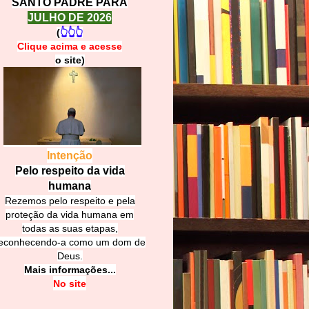
SANTO PADRE PARA
JULHO DE 2026
(
👆👆👆
Clique acima e
a
cesse
o site)
Intenção
Pelo respeito da vida
humana
Rezemos pelo respeito e pela
proteção da vida humana em
todas as suas etapas,
econhecendo-a como um dom de
Deus.
Mais informações...
No site