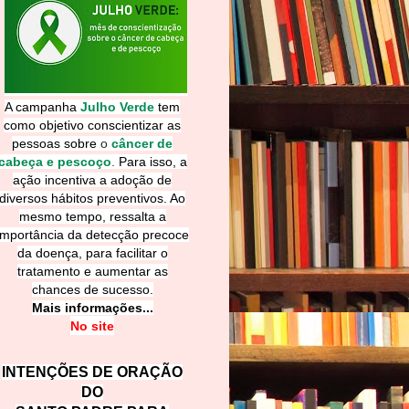
A campanha
Julho Verde
tem
como objetivo conscientizar as
pessoas sobre
o
câncer de
cabeça e pescoço
.
Para isso, a
ação incentiva a adoção de
diversos hábitos preventivos. Ao
mesmo tempo, ressalta a
importância da detecção precoce
da doença, para facilitar o
tratamento e aumentar as
chances de sucesso.
Mais informações...
No site
INTENÇÕES DE ORAÇÃO
DO