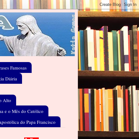
rases Famosas
gia Diária
o Alto
a e o Mês do Católico
Apostólica do Papa Francisco