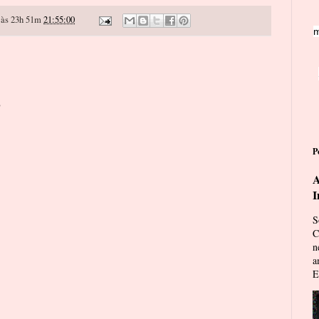
às 23h 51m
21:55:00
m
o
P
A
I
S
C
n
a
E