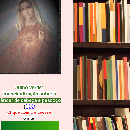
Julho Verde:
conscientização sobre o
câncer de cabeça e pescoço
(
👆👆👆
Clique acima e
a
cesse
o site)