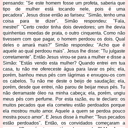
pensando:
"Se este homem fosse um profeta, saberia que
tipo de mulher está tocando nele,
pois é uma
pecadora".
Jesus disse então ao fariseu: "Simão, tenho uma
coisa para te dizer".
Simão respondeu: "Fala,
mestre!"
"Certo credor tinha dois devedores; um lhe devia
quinhentas moedas de prata,
o outro cinquenta. Como não
tivessem com que pagar, o homem perdoou os dois.
Qual
deles o amará mais?"
Simão respondeu:
"Acho que é
aquele ao qual perdoou mais".
Jesus lhe disse: "Tu julgaste
corretamente".
Então Jesus virou-se para a mulher e disse a
Simão:
"Estás vendo esta mulher? Quando entrei em tua
casa, tu não me ofereceste água para lavar os pés; ela,
porém, banhou meus pés com lágrimas
e enxugou-os com
os cabelos. Tu não me deste o beijo de saudação;
ela,
porém, desde que entrei, não parou de beijar meus pés.
Tu
não derramaste óleo na minha cabeça; ela, porém, ungiu
meus pés com perfume.
Por esta razão, eu te declaro: os
muitos pecados que ela cometeu estão perdoados
porque
ela mostrou muito amor. Aquele a quem se perdoa pouco
mostra pouco amor".
E Jesus disse à mulher: "Teus pecados
estão perdoados".
Então, os convidados começaram a