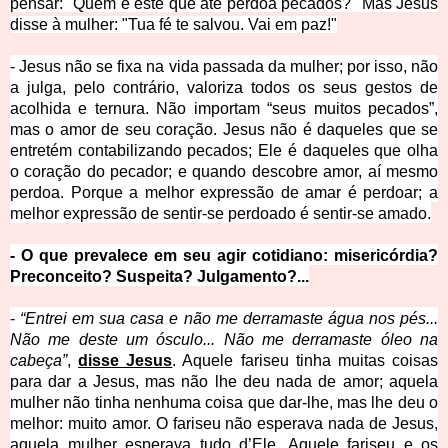
pensar:
"Quem é este que até perdoa pecados?" Mas Jesus
disse à mulher:
"Tua fé te salvou. Vai em paz!"
- Jesus não se fixa na vida passada da mulher; por isso, não
a julga, pelo contrário, valoriza todos os seus gestos de
acolhida e ternura. Não importam “seus muitos pecados”,
mas o amor de seu coração. Jesus não é daqueles que se
entretém contabilizando pecados; Ele é daqueles que olha
o coração do pecador; e quando descobre amor, aí mesmo
perdoa. Porque a melhor expressão de amar é perdoar; a
melhor expressão de sentir-se perdoado é sentir-se amado.
- O que prevalece em seu agir cotidiano: misericórdia?
Preconceito? Suspeita? Julgamento?...
-
“Entrei em sua casa e não me derramaste água nos pés...
Não me deste um ósculo... Não me derramaste óleo na
cabeça”
,
disse Jesus
. Aquele fariseu tinha muitas coisas
para dar a Jesus, mas não lhe deu nada de amor; aquela
mulher não tinha nenhuma coisa que dar-lhe, mas lhe deu o
melhor: muito amor. O fariseu não esperava nada de Jesus,
aquela mulher esperava tudo d’Ele. Aquele fariseu e os