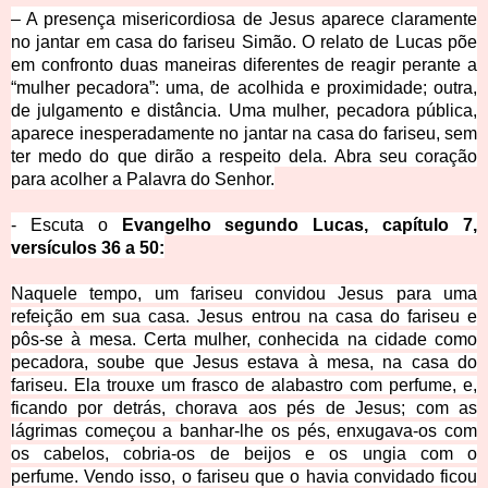
– A presença misericordiosa de Jesus aparece claramente
no jantar em casa do fariseu Simão. O relato de Lucas põe
em confronto duas maneiras diferentes de reagir perante a
“mulher pecadora”: uma, de acolhida e proximidade; outra,
de julgamento e distância. Uma mulher, pecadora pública,
aparece inesperadamente no jantar na casa do fariseu, sem
ter medo do que dirão a respeito dela. Abra seu coração
para acolher a Palavra do Senhor.
- Escuta o
Evangelho segundo Lucas, capítulo 7,
versículos 36 a 50:
Naquele tempo, um fariseu convidou Jesus para uma
refeição em sua casa.
Jesus entrou na casa do fariseu e
pôs-se à mesa.
Certa mulher, conhecida na cidade como
pecadora, soube que Jesus estava à mesa, na casa do
fariseu. Ela trouxe um frasco de alabastro com perfume,
e,
ficando por detrás, chorava aos pés de Jesus; com as
lágrimas começou a banhar-lhe os pés, enxugava-os com
os cabelos, cobria-os de beijos e os ungia com o
perfume.
Vendo isso, o fariseu que o havia convidado ficou