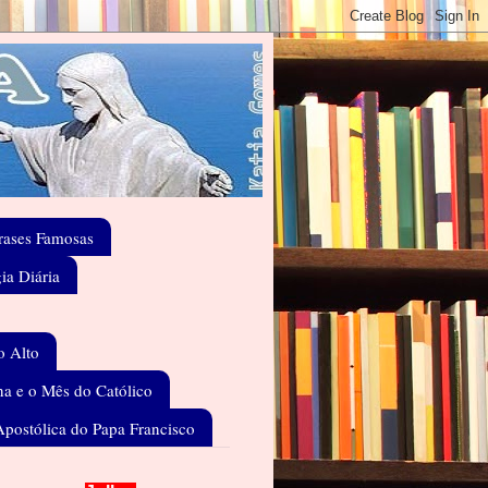
rases Famosas
gia Diária
o Alto
a e o Mês do Católico
Apostólica do Papa Francisco