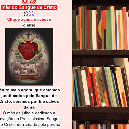
Julho,
mês do Sangue de Cristo
(
👆👆👆
Clique acima e
a
cesse
o site)
Muito mais agora, que estamos
justificados pelo Sangue de
Cri
sto, seremos por Ele salvos
da ira
O mês de julho é dedicado à
evoção ao Preciosíssimo Sangue
de Cristo, derramado pelo perdão