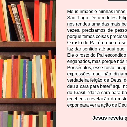
Meus irmãos e minhas irmãs, 
São Tiago. De um deles, Fil
nos rendeu uma das mais bel
vezes, precisamos de pesso
porque temos coisas preciosas
O rosto do Pai é o que dá se
faz dar sentido até aqui que
Ele o rosto do Pai escondido
enganados, mas porque nós m
Por séculos, esse ro
sto foi a
expressões que não diziam
verdadeira feição de Deus, d
deu a cara para bater” aqui 
do Brasil: “dar a cara para b
recebeu a revelação do rost
expor para ver a ação de Deu
Jesus revela 