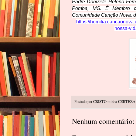
Padre Donizete Hele
no Ferr
Pomba, MG. É Membro da 
Comunidade Canção Nova, d
https://homilia.cancaonova.
nossa-vi
Postado por
CRISTO minha CERTEZA
Nenhum comentário: