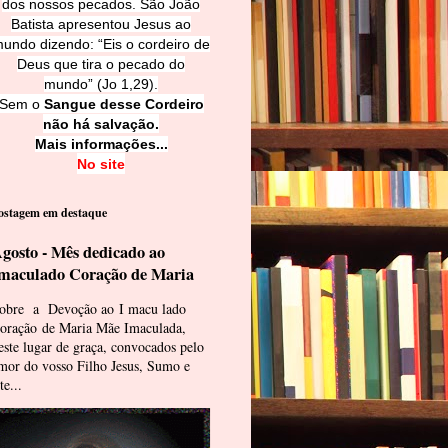
dos nossos pecados. São João
Batista apresentou Jesus ao
undo dizendo: “Eis o cordeiro de
Deus que tira o pecado do
mundo” (Jo 1,29).
Sem o
Sangue desse Cordeiro
não há salvação.
Mais informações...
No site
ostagem em destaque
gosto - Mês dedicado ao
maculado Coração de Maria
obre a Devoção ao I macu lado
oração de Maria Mãe Imaculada,
este lugar de graça, convocados pelo
mor do vosso Filho Jesus, Sumo e
te...