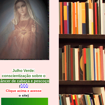
Julho Verde:
conscientização sobre o
câncer de cabeça e pescoço
(
👆👆👆
Clique acima e
a
cesse
o site)