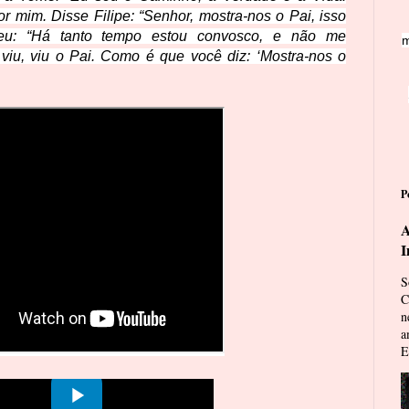
 mim. Disse Filipe: “Senhor, mostra-nos o Pai, isso
deu: “Há tanto tempo estou convosco, e não me
m
iu, viu o Pai. Como é que você diz: ‘Mostra-nos o
P
A
I
S
C
n
a
E