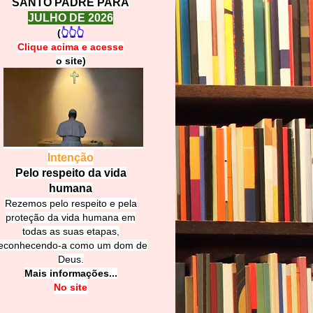
SANTO PADRE PARA
JULHO DE 2026
(
👆👆👆
Clique acima e
a
cesse
o site)
Intenção
Pelo respeito da vida
humana
Rezemos pelo respeito e pela
proteção da vida humana em
todas as suas etapas,
econhecendo-a como um dom de
Deus.
Mais informações...
No site