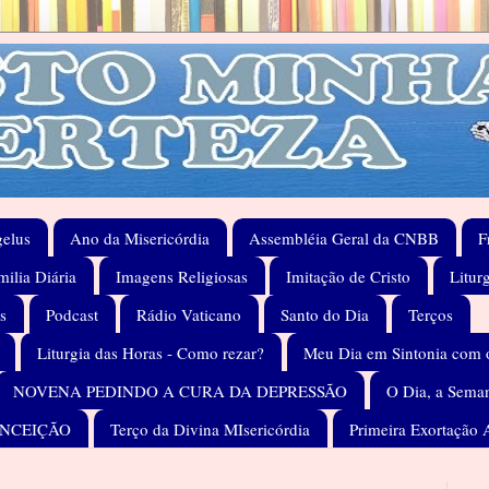
elus
Ano da Misericórdia
Assembléia Geral da CNBB
F
ilia Diária
Imagens Religiosas
Imitação de Cristo
Litur
s
Podcast
Rádio Vaticano
Santo do Dia
Terços
Liturgia das Horas - Como rezar?
Meu Dia em Sintonia com 
NOVENA PEDINDO A CURA DA DEPRESSÃO
O Dia, a Seman
ONCEIÇÃO
Terço da Divina MIsericórdia
Primeira Exortação 