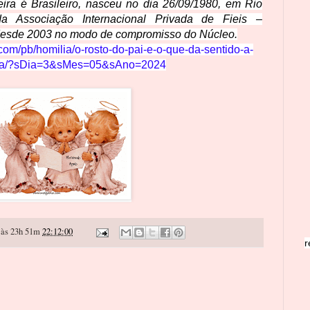
eira é Brasileiro, nasceu no dia 26/09/1980, em Rio
Associação Internacional Privada de Fieis –
esde 2003 no modo de compromisso do Núcleo.
com/pb/homilia/o-rosto-do-pai-e-o-que-da-sentido-a-
da/?sDia=3&sMes=05&sAno=2024
às 23h 51m
22:12:00
r