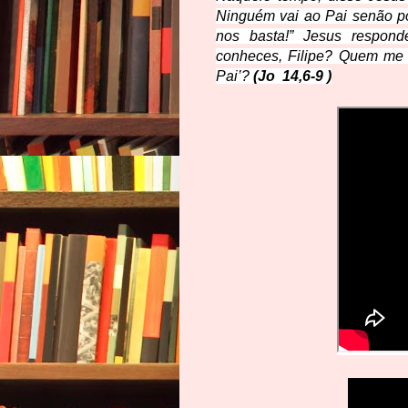
Ninguém vai ao Pai senão por
nos basta!” Jesus respon
conheces, Filipe? Quem me v
Pai’?
(Jo
14,6-9
)