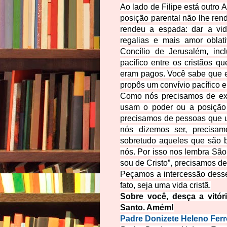
Ao lado de Filipe está outro 
posição parental não lhe re
rendeu a espada: dar a vid
regalias e mais amor oblat
Concílio de Jerusalém, inc
pacífico entre os cristãos q
eram pagos. Você sabe que ex
propôs um convívio pacífico e
Como nós precisamos de ex
usam o poder ou a posição 
precisamos de pessoas que u
nós dizemos ser, precisam
sobretudo aqueles que são b
nós. Por isso nos lembra São 
sou de Cristo”, precisamos d
Peçamos a intercessão desse
fato, seja uma vida cristã.
Sobre você, desça a vitór
Santo. Amém!
Padre Donizete Heleno Ferr