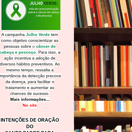
A campanha
Julho Verde
tem
como objetivo conscientizar as
pessoas sobre
o
câncer de
cabeça e pescoço
.
Para isso, a
ação incentiva a adoção de
diversos hábitos preventivos. Ao
mesmo tempo, ressalta a
importância da detecção precoce
da doença, para facilitar o
tratamento e aumentar as
chances de sucesso.
Mais informações...
No site
INTENÇÕES DE ORAÇÃO
DO