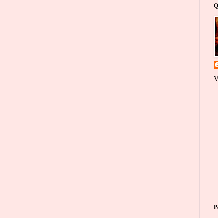
o
Q
V
P