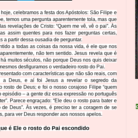
hoje, celebramos a festa dos Apóstolos: São Filipe e
ipe, temos uma pergunta aparentemente tola, mas que
as revelações de Cristo: “Quem me vê, vê o pai”. Às
as assim quentes para nos fazer perguntas certas,
 a partir dessa ousadia de perguntar.
ntido a todas as coisas da nossa vida, é ele que nos
, aparentemente, não tem sentido. Jesus revela que é
 há muitos séculos, não porque Deus nos quis deixar
esmos desfiguramos o verdadeiro rosto do Pai.
presentado com características que não são reais, com
 a Deus, e aí foi Jesus a revelar o segredo da
o rosto de Deus; e foi o nosso corajoso Filipe “quem
no episódio – a gente diz essa expressão no português
ater”. Parece engraçado: “Ele deu o rosto para bater e
o de Deus”. Às vezes, é preciso ter a coragem de se
s, para ver Deus responder aos nossos apelos.
que é Ele o rosto do Pai escondido