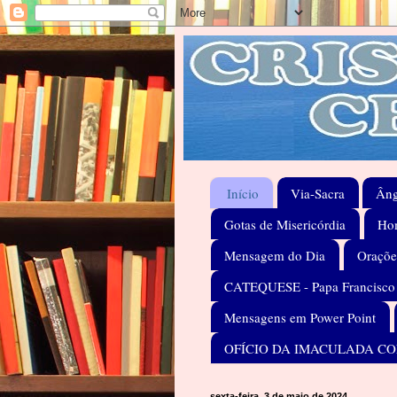
Início
Via-Sacra
Âng
Gotas de Misericórdia
Hom
Mensagem do Dia
Oraçõe
CATEQUESE - Papa Francisco
Mensagens em Power Point
OFÍCIO DA IMACULADA C
sexta-feira, 3 de maio de 2024