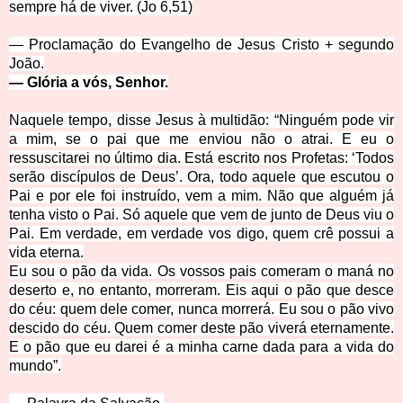
sempre há de viver. (Jo 6,51)
—
Proclamação do Evangelho de Jesus Cristo
+
segundo
João.
—
Glória a vós, Senhor.
Naquele tempo, disse Jesus à multidão:
“Ninguém pode vir
a mim, se o pai que me enviou não o atrai. E eu o
ressuscitarei no último dia.
Está escrito nos Profetas: ‘Todos
serão discípulos de Deus’. Ora, todo aquele que escutou o
Pai e por ele foi instruído, vem a mim.
Não que alguém já
tenha visto o Pai. Só aquele que vem de junto de Deus viu o
Pai.
Em verdade, em verdade vos digo, quem crê possui a
vida eterna.
Eu sou o pão da vida.
Os vossos pais comeram o maná no
deserto e, no entanto, morreram.
Eis aqui o pão que desce
do céu: quem dele comer, nunca morrerá.
Eu sou o pão vivo
descido do céu. Quem comer deste pão viverá eternamente.
E o pão que eu darei é a minha carne dada para a vida do
mundo”.