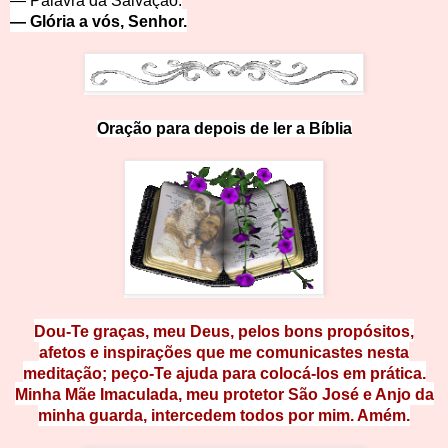
— Palavra da Salvação.
— Glória a vós, Senhor.
Ora
ção
p
a
r
a
d
e
p
o
i
s
d
e
l
e
r
a
B
íb
li
a
Dou-Te graças, meu Deus, pelos bons pro
pósitos,
afetos e inspirações que me comunicastes nesta
meditação; peço-Te ajuda para colocá-los em prática.
Minha Mãe Imaculada, meu protetor São José e Anjo da
minha guarda, intercedem todos por mim. Amém.