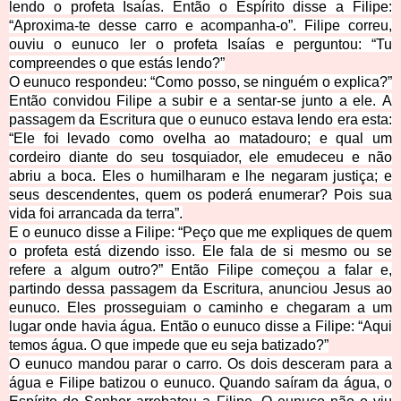
lendo o profeta Isaías.
Então o Espírito disse a Filipe:
“Aproxima-te desse carro e acompanha-o”.
Filipe correu,
ouviu o eunuco ler o profeta Isaías e perguntou: “Tu
compreendes o que estás lendo?”
O eunuco respondeu: “Como posso, se ninguém o explica?”
Então convidou Filipe a subir e a sentar-se junto a ele.
A
passagem da Escritura que o eunuco estava lendo era esta:
“Ele foi levado como ovelha ao matadouro; e qual um
cordeiro diante do seu tosquiador, ele emudeceu e não
abriu a boca.
Eles o humilharam e lhe negaram justiça; e
seus descendentes, quem os poderá enumerar? Pois sua
vida foi arrancada da terra”.
E o eunuco disse a Filipe: “Peço que me expliques de quem
o profeta está dizendo isso. Ele fala de si mesmo ou se
refere a algum outro?”
Então Filipe começou a falar e,
partindo dessa passagem da Escritura, anunciou Jesus ao
eunuco.
Eles prosseguiam o caminho e chegaram a um
lugar onde havia água.
Então o eunuco disse a Filipe: “Aqui
temos água. O que impede que eu seja batizado?”
O eunuco mandou parar o carro. Os dois desceram para a
água e Filipe batizou o eunuco.
Quando saíram da água, o