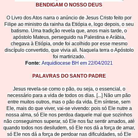
BENDIGAM O NOSSO DEUS
O Livro dos Atos narra o anúncio de Jesus Cristo feito por
Filipe ao ministro da rainha da Etiópia e, logo depois, o seu
batismo. Uma tradição re
vela que, anos mais tarde, o
apóstolo Mateus, perseguido na Palestina e Arábia,
chegava à Etiópia, onde foi acolhido por esse mesmo
discípulo convertido, que vivia ali. Naquela terra o Apóstolo
foi martirizado.
Fonte:
Arquidiocese BH em
22/04/2021
PALAVRAS DO SANTO PADRE
Jesus revela-se como o pão, ou seja, o essencial, o
necessário para a vida de todos os dias. [...] Não um pão
entre muitos outros, mas o pão da vida. Em síntese, sem
Ele, mais do que viver, vai-se vivendo: pois só Ele nutre a
nossa alma, só Ele nos perdoa daquele mal que sozinhos
não conseguimos superar, só Ele nos faz sentir amados, até
quando todos nos desiludem, só Ele nos dá a força de amar,
só Ele nos dá a força de perdoar nas dificuldades, só Ele