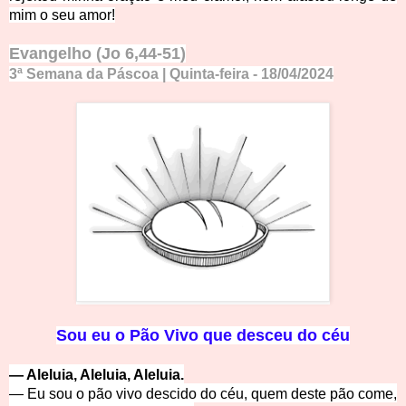
mim o seu amor!
Evangelho
(Jo 6,44-51)
3ª Semana da Páscoa | Quinta-feira
- 18
/04
/
2
0
2
4
S
ou eu o Pão Vivo que desceu do céu
— Aleluia, Aleluia, Aleluia.
— Eu sou o pão vivo descido do céu, quem deste pão come,