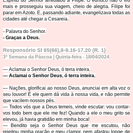
Espírito do Senhor arrebatou a Filipe. O eunuco não o viu
mais e prosseguiu sua viagem, cheio de alegria.
Filipe foi
parar em Azoto. E, passando adiante, evangelizava todas as
cidades até chegar a Cesareia.
- Palavra do Senhor.
- Graças a Deus.
Responsório Sl 65(66),8-9.16-17.20 (R. 1)
3ª Semana da Páscoa | Quinta-feira
- 18
/04
/
2
0
2
4
—
Aclamai o Senhor Deus, ó terra inteira.
—
Aclamai o Senhor Deus, ó terra inteira.
—
Nações, glorificai ao nosso Deus, anunciai em alta voz o
seu louvor! É ele quem dá vida à nossa vida, e não permite
que vacilem nossos pés.
—
Todos vós que a Deus temeis, vinde escutar: vou contar-
vos todo bem que ele me fez! Quando a ele o meu grito se
elevou, já havia gratidão em minha boca!
—
Bendito seja o Senhor Deus que me escutou, não
rejeitou minha oração e meu clamor, nem afastou longe de