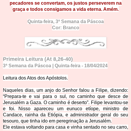
pecadores se convertam, os justos perseverem na
graça e todos consigamos a vida eterna. Amém.
Quinta-feira,
3ª Semana da Páscoa
Cor: Branco
Primeira Leitura
(At 8,26-40)
3ª Semana da Páscoa | Quinta-feira
- 18
/04
/
2
0
2
4
Leitura dos Atos dos Apóstolos.
Naqueles dias,
um anjo do Senhor falou a Filipe, dizendo:
“Prepara-te e vai para o sul, no caminho que desce de
Jerusalém a Gaza. O caminho é deserto”. Filipe levantou-se
e foi.
Nisso apareceu um eunuco etíope, ministro de
Candace, rainha da Etiópia, e administrador geral do seu
tesouro, que tinha ido em peregrinação a Jerusalém.
Ele estava voltando para casa e vinha sentado no seu carro,