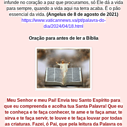
infunde no coração a paz que procuramos, só Ele dá a vida
para sempre, quando a vida aqui na terra acaba. É o pão
essencial da vida.
(Angelus de 8 de agosto de 2021)
https://www.vaticannews.va/pt/p
alavra-do-
dia/2024/04/18.html
Oração para a
ntes
d
e
l
e
r
a
Bíb
l
ia
Meu Senhor e meu Pai! Envia teu Santo Espírito
para
que eu compreenda e acolha tua Santa Palavra! Que eu
te conheça e te faça conhecer, te ame e te faça amar, te
sirva e te faça servir, te louve e te faça louvar por todas
as criaturas. Fazei, ó Pai, que pela leitura da Palavra os