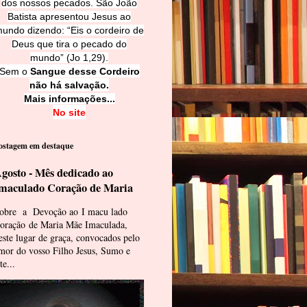
dos nossos pecados. São João
Batista apresentou Jesus ao
undo dizendo: “Eis o cordeiro de
Deus que tira o pecado do
mundo” (Jo 1,29).
Sem o
Sangue desse Cordeiro
não há salvação.
Mais informações...
No site
ostagem em destaque
gosto - Mês dedicado ao
maculado Coração de Maria
obre a Devoção ao I macu lado
oração de Maria Mãe Imaculada,
este lugar de graça, convocados pelo
mor do vosso Filho Jesus, Sumo e
te...