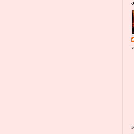
Q
V
P