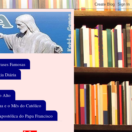
rases Famosas
gia Diária
o Alto
a e o Mês do Católico
Apostólica do Papa Francisco