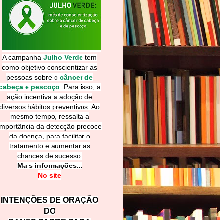
A campanha
Julho Verde
tem
como objetivo conscientizar as
pessoas sobre
o
câncer de
cabeça e pescoço
.
Para isso, a
ação incentiva a adoção de
diversos hábitos preventivos. Ao
mesmo tempo, ressalta a
importância da detecção precoce
da doença, para facilitar o
tratamento e aumentar as
chances de sucesso.
Mais informações...
No site
INTENÇÕES DE ORAÇÃO
DO