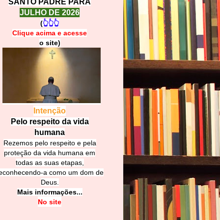
SANTO PADRE PARA
JULHO DE 2026
(
👆👆👆
Clique acima e
a
cesse
o site)
Intenção
Pelo respeito da vida
humana
Rezemos pelo respeito e pela
proteção da vida humana em
todas as suas etapas,
econhecendo-a como um dom de
Deus.
Mais informações...
No site