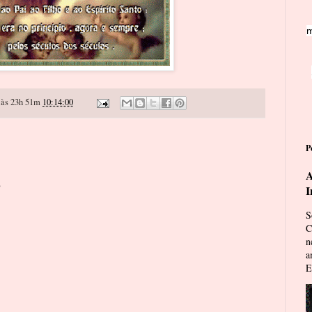
m
às 23h 51m
10:14:00
P
A
o
I
S
C
n
a
E