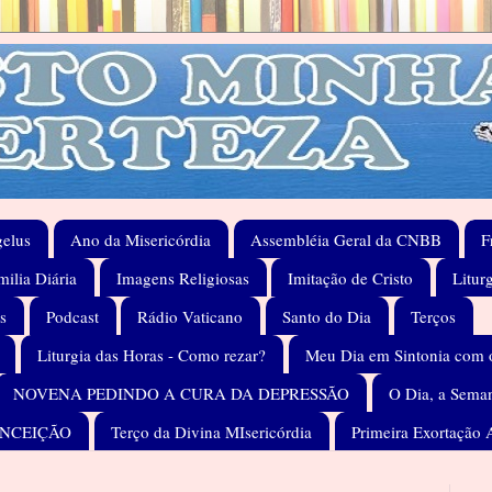
elus
Ano da Misericórdia
Assembléia Geral da CNBB
F
ilia Diária
Imagens Religiosas
Imitação de Cristo
Litur
s
Podcast
Rádio Vaticano
Santo do Dia
Terços
Liturgia das Horas - Como rezar?
Meu Dia em Sintonia com 
NOVENA PEDINDO A CURA DA DEPRESSÃO
O Dia, a Seman
ONCEIÇÃO
Terço da Divina MIsericórdia
Primeira Exortação 