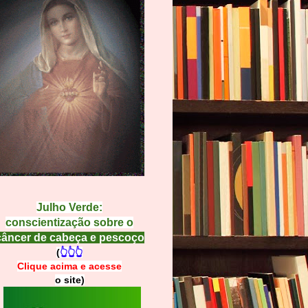
Julho Verde:
conscientização sobre o
câncer de cabeça e pescoço
(
👆👆👆
Clique acima e
a
cesse
o site)