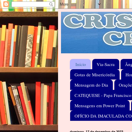
Início
Via-Sacra
Âng
Gotas de Misericórdia
Hom
Mensagem do Dia
Oraçõe
CATEQUESE - Papa Francisco
Mensagens em Power Point
OFÍCIO DA IMACULADA C
domingo, 17 de dezembro de 2023