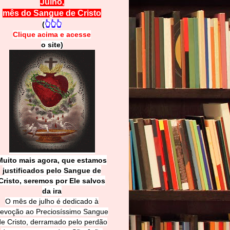
Julho,
mês do Sangue de Cristo
(
👆👆👆
Clique acima e
a
cesse
o site)
Muito mais agora, que estamos
justificados pelo Sangue de
Cri
sto, seremos por Ele salvos
da ira
O mês de julho é dedicado à
evoção ao Preciosíssimo Sangue
de Cristo, derramado pelo perdão