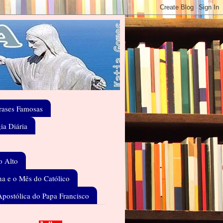
rases Famosas
gia Diária
o Alto
a e o Mês do Católico
Apostólica do Papa Francisco