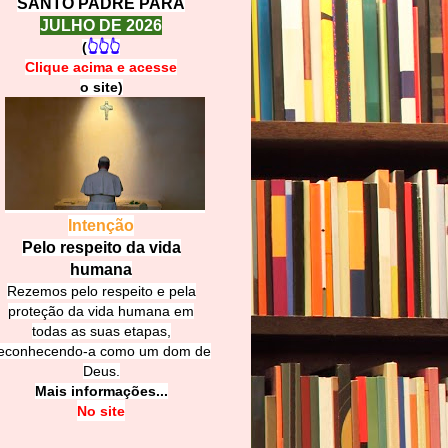
SANTO PADRE PARA
JULHO DE 2026
(
👆👆👆
Clique acima e
a
cesse
o site)
Intenção
Pelo respeito da vida
humana
Rezemos pelo respeito e pela
proteção da vida humana em
todas as suas etapas,
econhecendo-a como um dom de
Deus.
Mais informações...
No site