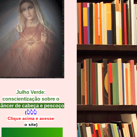
Julho Verde:
conscientização sobre o
câncer de cabeça e pescoço
(
👆👆👆
Clique acima e
a
cesse
o site)