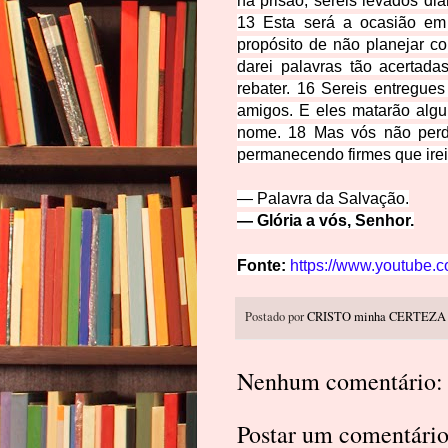
na prisão; sereis levados d
13 Esta será a ocasião em 
propósito de não planejar c
darei palavras tão acertada
rebater. 16 Sereis entregue
amigos. E eles matarão alg
nome. 18 Mas vós não perd
permanecendo firmes que irei
— Palavra da Salvação.
— Glória a vós, Sen
hor.
Fonte:
https://www.youtube
Postado por
CRISTO minha CERTEZA
Nenhum comentário:
Postar um comentári