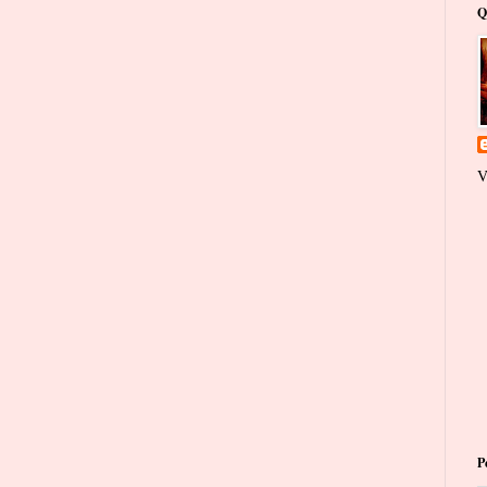
Q
V
P