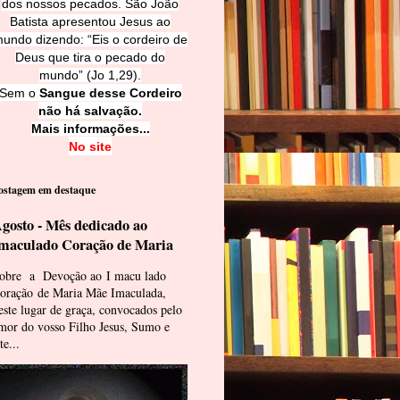
dos nossos pecados. São João
Batista apresentou Jesus ao
undo dizendo: “Eis o cordeiro de
Deus que tira o pecado do
mundo” (Jo 1,29).
Sem o
Sangue desse Cordeiro
não há salvação.
Mais informações...
No site
ostagem em destaque
gosto - Mês dedicado ao
maculado Coração de Maria
obre a Devoção ao I macu lado
oração de Maria Mãe Imaculada,
este lugar de graça, convocados pelo
mor do vosso Filho Jesus, Sumo e
te...