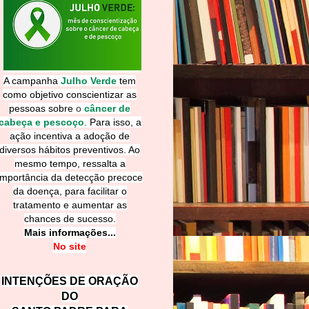
A campanha
Julho Verde
tem
como objetivo conscientizar as
pessoas sobre
o
câncer de
cabeça e pescoço
.
Para isso, a
ação incentiva a adoção de
diversos hábitos preventivos. Ao
mesmo tempo, ressalta a
importância da detecção precoce
da doença, para facilitar o
tratamento e aumentar as
chances de sucesso.
Mais informações...
No site
INTENÇÕES DE ORAÇÃO
DO