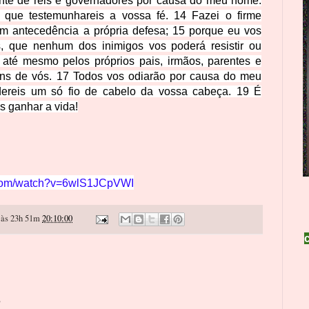
iante de reis e governadores por causa do meu nome.
que testemunhareis a vossa fé. 14 Fazei o firme
om antecedência a própria defesa; 15 porque eu vos
s, que nenhum dos inimigos vos poderá resistir ou
s até mesmo pelos próprios pais, irmãos, parentes e
uns de vós. 17 Todos vos odiarão por causa do meu
ereis um só fio de cabelo da vossa cabeça. 19 É
s ganhar a vida!
.com/watch?v=6wlS1JCpVWI
às 23h 51m
20:10:00
o