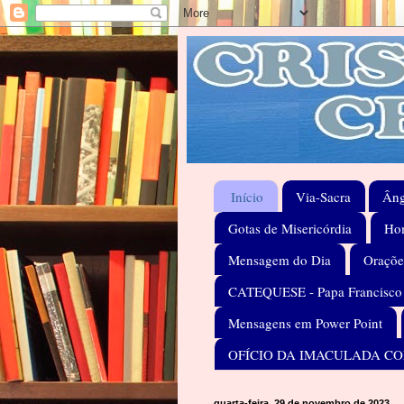
Início
Via-Sacra
Âng
Gotas de Misericórdia
Hom
Mensagem do Dia
Oraçõe
CATEQUESE - Papa Francisco
Mensagens em Power Point
OFÍCIO DA IMACULADA C
quarta-feira, 29 de novembro de 2023