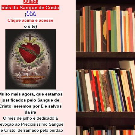
Julho,
mês do Sangue de Cristo
(
👆👆👆
Clique acima e
a
cesse
o site)
Muito mais agora, que estamos
justificados pelo Sangue de
Cri
sto, seremos por Ele salvos
da ira
O mês de julho é dedicado à
evoção ao Preciosíssimo Sangue
de Cristo, derramado pelo perdão