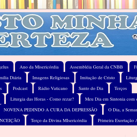
elus
Ano da Misericórdia
Assembléia Geral da CNBB
F
ilia Diária
Imagens Religiosas
Imitação de Cristo
Litur
s
Podcast
Rádio Vaticano
Santo do Dia
Terços
Liturgia das Horas - Como rezar?
Meu Dia em Sintonia com 
NOVENA PEDINDO A CURA DA DEPRESSÃO
O Dia, a Seman
ONCEIÇÃO
Terço da Divina MIsericórdia
Primeira Exortação 