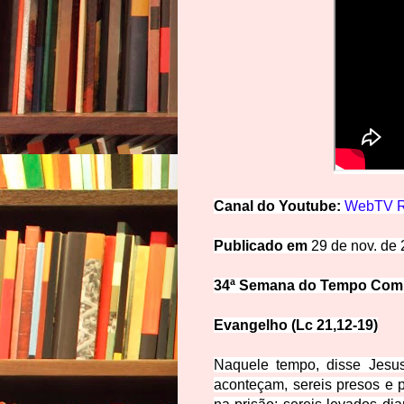
Canal
d
o
Y
o
u
t
u
be:
WebTV R
Publicado
em
29 de nov. de
34ª Semana do Tempo Comum
Evangelho (Lc 21,12-
19)
Naquele tempo, disse Jesus
aconteçam, sereis presos e 