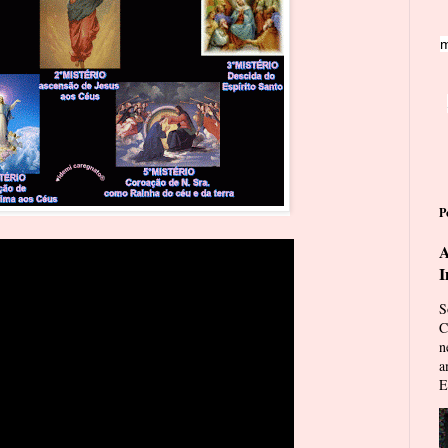
m
P
A
I
S
C
n
a
E