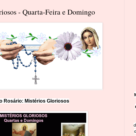
oriosos - Quarta-Feira e Domingo
o Rosário:
M
i
st
érios Glorioso
s
d