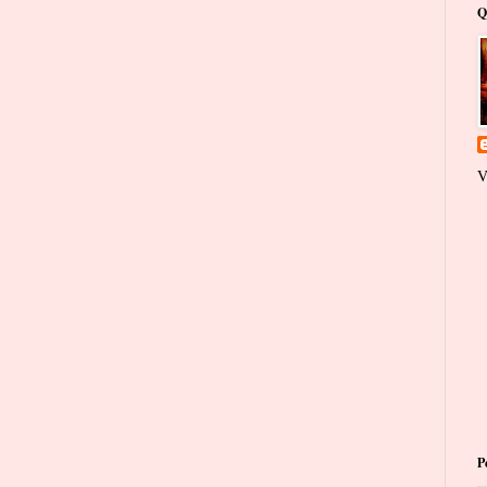
Q
V
P