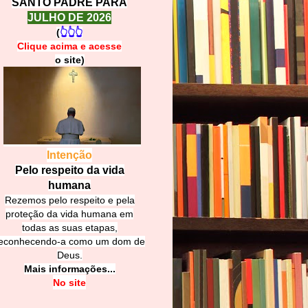
SANTO PADRE PARA
JULHO DE 2026
(
👆👆👆
Clique acima e
a
cesse
o site)
Intenção
Pelo respeito da vida
humana
Rezemos pelo respeito e pela
proteção da vida humana em
todas as suas etapas,
econhecendo-a como um dom de
Deus.
Mais informações...
No site