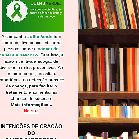
A campanha
Julho Verde
tem
como objetivo conscientizar as
pessoas sobre
o
câncer de
cabeça e pescoço
.
Para isso, a
ação incentiva a adoção de
diversos hábitos preventivos. Ao
mesmo tempo, ressalta a
importância da detecção precoce
da doença, para facilitar o
tratamento e aumentar as
chances de sucesso.
Mais informações...
No site
INTENÇÕES DE ORAÇÃO
DO