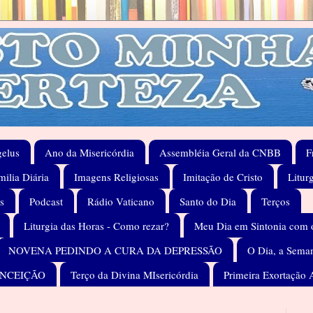
elus
Ano da Misericórdia
Assembléia Geral da CNBB
F
ilia Diária
Imagens Religiosas
Imitação de Cristo
Litur
s
Podcast
Rádio Vaticano
Santo do Dia
Terços
Liturgia das Horas - Como rezar?
Meu Dia em Sintonia com 
NOVENA PEDINDO A CURA DA DEPRESSÃO
O Dia, a Seman
ONCEIÇÃO
Terço da Divina MIsericórdia
Primeira Exortação 