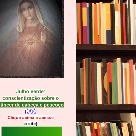
Julho Verde:
conscientização sobre o
câncer de cabeça e pescoço
(
👆👆👆
Clique acima e
a
cesse
o site)