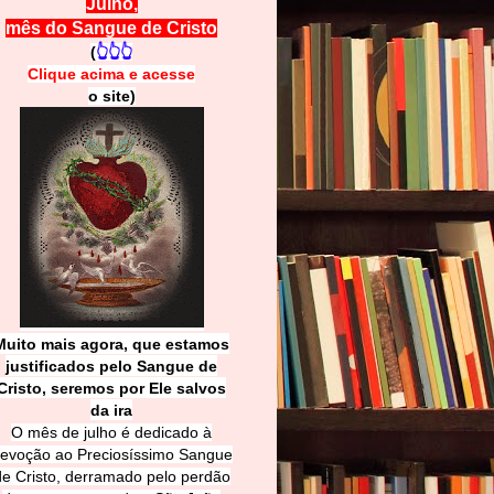
Julho,
mês do Sangue de Cristo
(
👆👆👆
Clique acima e
a
cesse
o site)
Muito mais agora, que estamos
justificados pelo Sangue de
Cri
sto, seremos por Ele salvos
da ira
O mês de julho é dedicado à
evoção ao Preciosíssimo Sangue
de Cristo, derramado pelo perdão