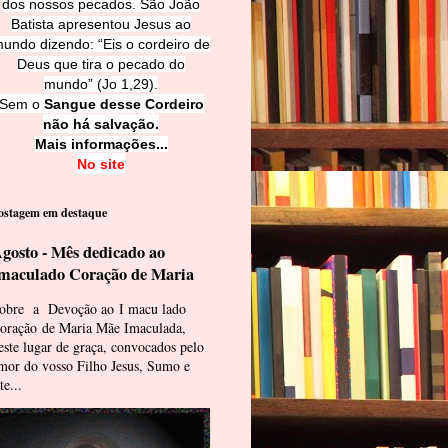
dos nossos pecados. São João
Batista apresentou Jesus ao
undo dizendo: “Eis o cordeiro de
Deus que tira o pecado do
mundo” (Jo 1,29).
Sem o
Sangue desse Cordeiro
não há salvação.
Mais informações...
No site
ostagem em destaque
gosto - Mês dedicado ao
maculado Coração de Maria
obre a Devoção ao I macu lado
oração de Maria Mãe Imaculada,
este lugar de graça, convocados pelo
mor do vosso Filho Jesus, Sumo e
te...