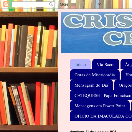
Início
Via-Sacra
Âng
Gotas de Misericórdia
Hom
Mensagem do Dia
Oraçõe
CATEQUESE - Papa Francisco
Mensagens em Power Point
OFÍCIO DA IMACULADA C
domingo, 11 de junho de 2023