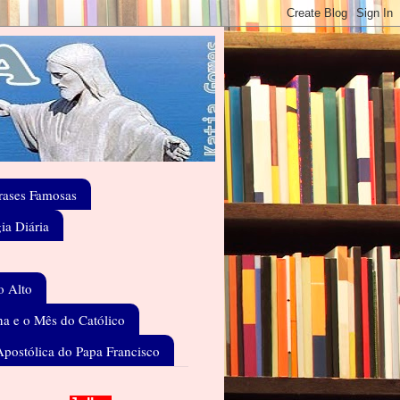
rases Famosas
gia Diária
o Alto
a e o Mês do Católico
Apostólica do Papa Francisco