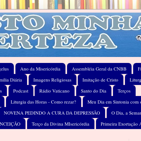
elus
Ano da Misericórdia
Assembléia Geral da CNBB
F
ilia Diária
Imagens Religiosas
Imitação de Cristo
Litur
s
Podcast
Rádio Vaticano
Santo do Dia
Terços
Liturgia das Horas - Como rezar?
Meu Dia em Sintonia com 
NOVENA PEDINDO A CURA DA DEPRESSÃO
O Dia, a Seman
ONCEIÇÃO
Terço da Divina MIsericórdia
Primeira Exortação 