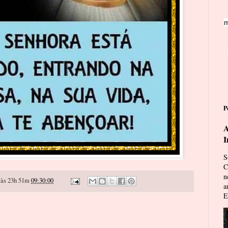
m
P
A
I
S
C
n
às 23h 51m
09:30:00
a
E