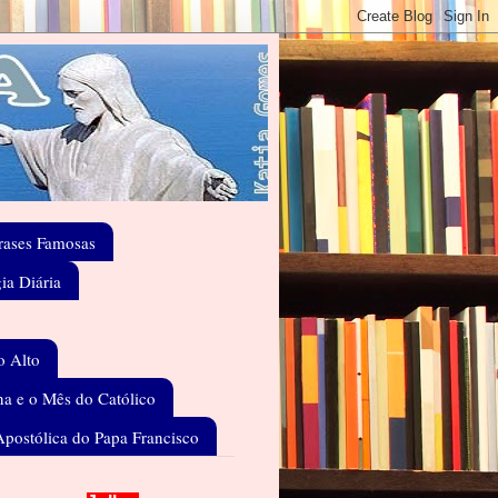
rases Famosas
gia Diária
o Alto
a e o Mês do Católico
Apostólica do Papa Francisco