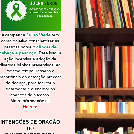
A campanha
Julho Verde
tem
como objetivo conscientizar as
pessoas sobre
o
câncer de
cabeça e pescoço
.
Para isso, a
ação incentiva a adoção de
diversos hábitos preventivos. Ao
mesmo tempo, ressalta a
importância da detecção precoce
da doença, para facilitar o
tratamento e aumentar as
chances de sucesso.
Mais informações...
No site
INTENÇÕES DE ORAÇÃO
DO