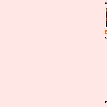
Q
V
P