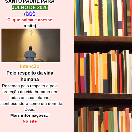
SANTO PADRE PARA
JULHO DE 2026
(
👆👆👆
Clique acima e
a
cesse
o site)
Intenção
Pelo respeito da vida
humana
Rezemos pelo respeito e pela
proteção da vida humana em
todas as suas etapas,
econhecendo-a como um dom de
Deus.
Mais informações...
No site