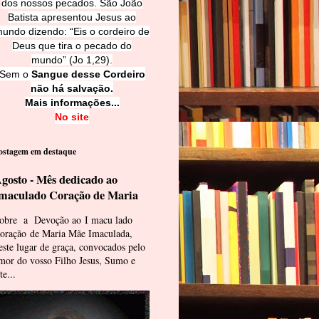
dos nossos pecados. São João
Batista apresentou Jesus ao
undo dizendo: “Eis o cordeiro de
Deus que tira o pecado do
mundo” (Jo 1,29).
Sem o
Sangue desse Cordeiro
não há salvação.
Mais informações...
No site
ostagem em destaque
gosto - Mês dedicado ao
maculado Coração de Maria
obre a Devoção ao I macu lado
oração de Maria Mãe Imaculada,
este lugar de graça, convocados pelo
mor do vosso Filho Jesus, Sumo e
te...