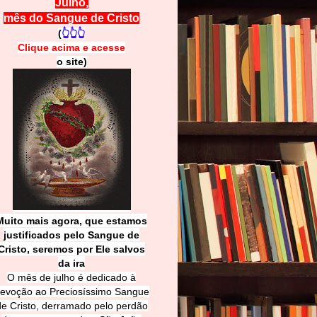
Julho,
mês do Sangue de Cristo
(
👆👆👆
Clique acima e
a
cesse
o site)
Muito mais agora, que estamos
justificados pelo Sangue de
Cri
sto, seremos por Ele salvos
da ira
O mês de julho é dedicado à
evoção ao Preciosíssimo Sangue
de Cristo, derramado pelo perdão