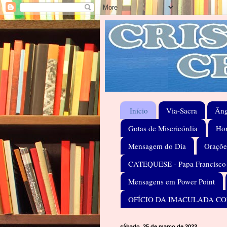
Início
Via-Sacra
Âng
Gotas de Misericórdia
Hom
Mensagem do Dia
Oraçõe
CATEQUESE - Papa Francisco
Mensagens em Power Point
OFÍCIO DA IMACULADA C
sábado, 25 de março de 2023