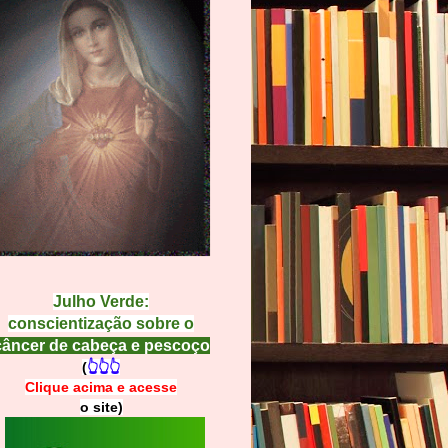
Julho Verde:
conscientização sobre o
câncer de cabeça e pescoço
(
👆👆👆
Clique acima e
a
cesse
o site)