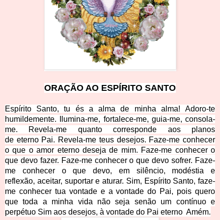
ORAÇÃO AO ESPÍRITO
SA
NTO
Espírito Santo,
tu és a alma de minha alma!
Adoro-te
humildemente.
Ilumina-me, fortalece-me,
guia-me, consola-
me.
Revela-me quanto corresponde
aos planos
de
eterno
Pai.
Revela-me teus desejos.
Faze-me conhecer
o que
o
amor eterno deseja de
mim.
Faze-me conhecer o
que devo fazer.
Faze-me c
onhecer o que devo sofrer.
Faze-
me conhecer o que devo,
em silêncio, mo
déstia e
reflexã
o,
aceitar, suportar e
aturar.
Sim, Espírito Santo, faze-
me
conhecer tua vontade
e a
vontade do Pai,
pois
quero
que toda a minha vida não seja senão
um contínuo e
perpétu
o
Sim aos
desejos, à vontade do Pai eterno
Am
ém.