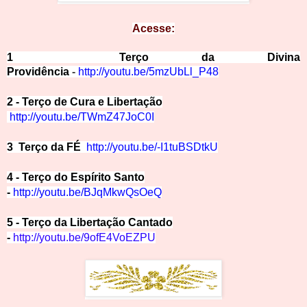
Ace
sse:
1 Terço da Divina
Providência
-
http://yo
ut
u.be/5mzUbLl_P48
2 - Terço de Cura e Libertação
http://youtu.be/TWmZ47JoC0I
3 Terço da FÉ
http://youtu.be/-I1tuBSDtkU
4 - Terço do Espírito Santo
-
http://youtu.be/BJqMk
w
QsOeQ
5 - Terço da Libertação Cantado
-
http://youtu.be/9ofE4VoEZPU