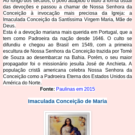
Ao longo dos séculos, o povo adaptou o título à forma usual
das devoções e passou a chamar de Nossa Senhora da
Conceição à invocação mais preciosa da Igreja: a
Imaculada Conceição da Santíssima Virgem Maria, Mãe de
Deus.
Esta é a devoção mariana mais querida em Portugal, que a
tem como Padroeira da nação desde 1646. O culto se
difundiu e chegou ao Brasil em 1549, com a primeira
escultura de Nossa Senhora da Conceição trazida por Tomé
de Souza ao desembarcar na Bahia. Porém, o seu maior
propaga
dor foi o missionário jesuíta José de Anchieta. A
população cristã americana celebr
a Nossa Senhora da
Conceição como a Padroeira Eterna dos Estados Unidos da
América do Norte.
Fonte:
Paulinas em 2015
Imaculada Conceiçã
o d
e
Maria