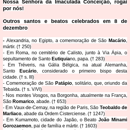
Nossa Senhora da Imaculada Conceição, rogai
por nós!
Outros santos e beatos celebrados em 8 de
dezembro
-
Alexandria, no Egipto, a comemoração de São
Macário
,
mártir.
(† 250)
- Em Roma, no cemitério de Calisto, junto à Via Ápia, o
sepultamento de Santo
Eutiquia
no
, papa.
(† 283)
- Em Tréveris, na Gália Bélgica, na atual Alemanha,
Santo
Eucário
, considerado o primeiro bispo desta
cidade.
(† s. III)
- Comemoração de São
Patápio
, solitário, que, oriundo da
Tebaida.
(† s. V/VI)
- Nos montes Vosgos, na Borgonha, atualmente na França,
São
Romarico
, abade.
(† 653)
- Em Vaux-de-Cernay, na região de Paris, São
Teobaldo de
Marliaco
, abade da Ordem Cisterciense.
(† 1247)
- Em Kumamoto, cidade do Japão, o Beato
João Minami
Gorozaemon
, pai de família e mártir.
(† 1603)