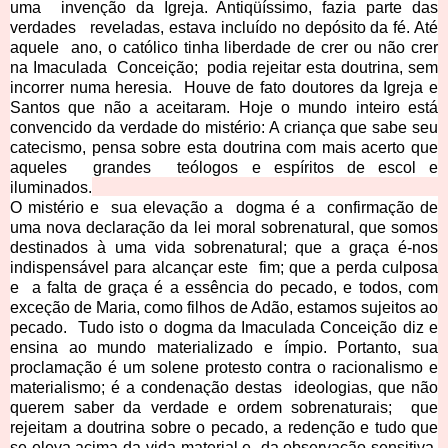
uma invenção da Igreja. Antiqüíssimo, fazia parte das
verdades reveladas, estava incluído no depósito da fé. Até
aquele ano, o católico tinha liberdade de crer ou não crer
na Imaculada Conceição; podia rejeitar esta doutrina, sem
incorrer numa heresia. Houve de fato doutores da Igreja e
Santos que não a aceitaram. Hoje o mundo inteiro está
conve
ncido da verdade do mistério: A criança que sabe seu
catecismo, pensa sobre esta doutrina com mais acerto que
aqueles grandes teólogos e espíritos de escol e
iluminados.
O mistério e sua elevação a dogma é a confirmação de
uma nova declaração da lei moral sobrenatural, que somos
destinados à uma vida sobrenatural; que a graça é-nos
indispensável para alcançar este fim; que a perda culposa
e a falta de graça é a essência do pecado, e todos, com
exceção de Maria, como filhos de Adão, estamos sujeitos ao
pecado. Tudo isto o dogma da Imaculada Conceição diz e
ensina ao mundo materializado e ímpio. Portanto, sua
proclamação é um solene protesto contra o racionalismo e
materialismo; é a condenação destas ideologias, que não
querem saber da verdade e ordem sobrenaturais; que
rejeitam a doutrina sobre o pecado, a redenção e tudo que
se eleva acima da vida material e da obs
ervação sensitiva.