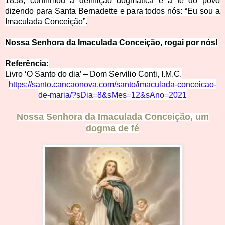
1858, confirmou a definição dogmática e a fé do povo
dizendo para Santa Bernadette e para todos nós: “Eu sou a
Imaculada Conc
eição”.
Nossa Senhora da Imaculada Conceição, rogai por nós!
Referência:
Livro ‘O Santo do dia’ – Dom Servilio Conti, I.M
.C.
https://santo.cancaonova.com/santo/im
aculada-conceicao-
de-maria/?sDia=8&sMes=12&
sAno=2021
Nossa Senhora da Imaculada Conceição, um
dogma de fé