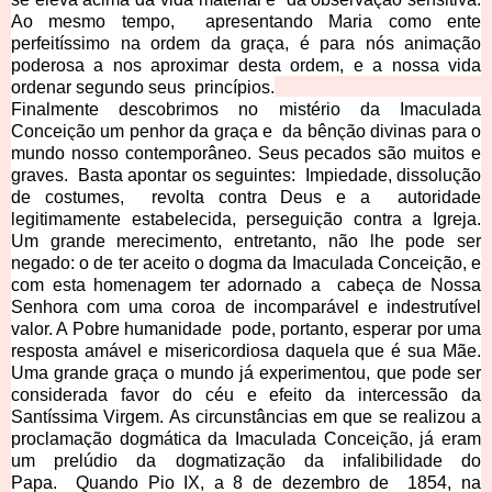
Ao mesmo tempo, apresentando Maria como ente
perfeitíssimo na ordem da graça, é para nós animação
poderosa a nos aproximar desta ordem, e a nossa vida
ordenar segundo seus princípios.
Finalmente descobrimos no mistério da Imaculada
Conceição um penhor da graça e da bênção divinas para o
mundo nosso contemporâneo. Seus pecados são muitos e
graves. Basta apontar os seguintes: Impiedade, dissolução
de costumes, revolta contra Deus e a autoridade
legitimamente estabelecida, perseguição contra a Igreja.
Um grande merecimento, entretanto, não lhe pode ser
negado: o de ter aceito o dogma da Imaculada Conceição, e
com esta homenagem ter adornado a cabeça de Nossa
Senhora com uma coroa de incomparável e indestrutível
valor. A Pobre humanidade pode, portanto, esperar por uma
resposta amável e misericordiosa daquela que é sua Mãe.
Uma grande graça o mundo já experimentou, que pode ser
considerada favor do céu e efeito da intercessão da
Santíssima Virgem. As circunstâncias em que se realizou a
proclamação dogmática da Imaculada Conceição, já eram
um prelúdio da dogmatização da infalibilidade do
Papa. Quando Pio IX, a 8 de dezembro de 1854, na