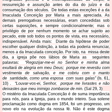
ressurreição e assunção antes do dia do juízo e da
consumação dos séculos. De todas estas exceções é a da
Imaculada Conceição por Maria a mais apreciada. As
demais prerrogativas necessárias, eram concedidas sob
certas suposições, e sempre condicionalmente; mas o
privilégio de por nenhum momento se achar sujeito ao
pecado, este sob todos os pontos de vista, era necessário,
indispensável. Ainda mais: Diante da hipótese de poder
escolher qualquer distinção, a todas ela poderia renunciar,
menos a da Imaculada conceição. Por isto, na missa deste
dia, a igreja põe nos lábios de Maria as seguintes
palavras:
“Regozijar-me-ei no Senhor e minha alma
exultará de alegria em meu Deus; porque me revestiu com
vestimenta de salvação, e me cobriu com o manto
de santidade, como uma esposa com suas galas”
(Is. 61,
10) .
“Louvar-vos-ei, Senhor, porque me livrastes e não
deixastes que meu inimigo zombasse de min.
(Sal 29, 3)
O mistério da Imaculada Conceição é de suma importância
para nós, para a Igreja, para o mundo inteiro. Sua solene
proclamação como dogma em 1854, foi um progresso, um
novo elo na evolução da nossa fé. Não é este dogma