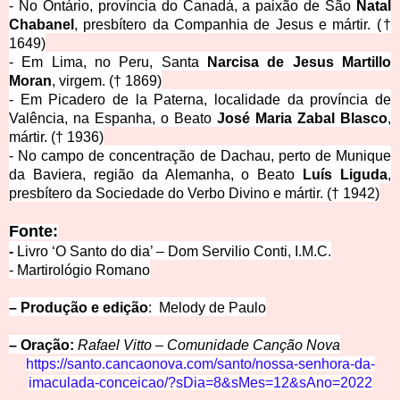
- No Ontário, província do Canadá, a paixão de São
Natal
Chabanel
, presbítero da Companhia de Jesus e mártir.
(†
1649)
- Em Lima, no Peru, Santa
Narcisa de Jesus Martillo
Moran
, virgem.
(† 1869)
- Em Picadero de la Paterna, localidade da província de
Valência, na Espanha, o Beato
José Maria Zabal Blasco
,
mártir.
(† 1936)
- No campo de concentração de Dachau, perto de Munique
da Baviera, região da Alemanha, o Beato
Luís Liguda
,
presbítero da Sociedade do Verbo Divino e mártir.
(† 1942)
Fonte:
-
Livro ‘O Santo do dia’ – Dom Servilio Conti, I.M.C.
- Martirológio
Romano
– Produção e edição
: Melody de Paulo
– Oração:
Rafael Vitto – Comunidade Canção Nova
https://santo.cancaonova.com/santo/nossa-s
enhora-da-
imaculada-conceicao/?sDia=8&sMes=12&sAno=2022