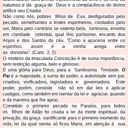
natureza e da
graça de
Deus e a
complacência do divino
artífice seu Criador.
Não como nós, pobres
filhos de
Eva, desfigurados pelo
pecado, semelhantes a tristes espinheiros, crestados pelo
sol, Maria pelo contrário se ostenta bela,
luminosa, envolta
em claridade
celestial, qual lírio puríssimo, encanto dos
Anjos e dos Santos do céu.
“Como a açucena entre os
espinhos, assim é a minha amiga entre
as donzelas”.
(Cant.
2, 2)
O mistério da Imaculada Conceição é
de suma importância,
sem restrição alguma, belo e glorioso.
É uma glória para Deus, para a
Santíssima
Trindade.
O
Pai
é a majestade, a suma do poder, a autoridade sem par,
criadora, vivificadora, legisladora e
governadora.
Este
poder, porém, consiste
não só em dar leis e aplicar
castigos, como também em isentar da lei e
agraciar, quando
e da maneira que lhe apraz.
Cometido o primeiro pecado no Paraíso, para todos
os
filhos de Adão foi criada a lei da morte espiritual, da
privação, da graça
santificante para o primeiro momento da
vida, lei da qual isenta só ficou Maria, em atenção à
sua