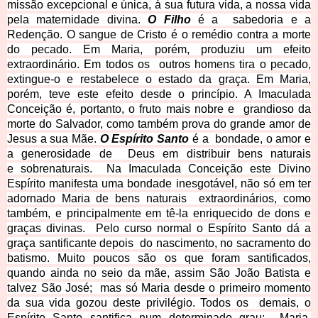
missão excepcional e única, à sua futura vida, a nossa vida
pela maternidade divina.
O Filho
é a
sabedoria e a
Redenção. O sangue de Cristo é o remédio contra a morte
do pecado. Em Maria, porém, produziu um efeito
extraordinário. Em todos os
outros homens tira o pecado,
extingue-o e restabelece o estado da graça.
Em Maria,
porém, teve este efeito desde o princípio. A Imaculada
Conceição é, portanto, o fruto mais nobre e
grandioso da
morte do Salvador, como também prova do grande amor de
Jesus a sua Mãe.
O Espírito Santo
é a
bondade, o amor e
a generosidade de
Deus em distribuir bens naturais
e
sobrenaturais.
Na Imaculada Conceição este Divino
Espírito manifesta uma bondade
inesgotável, não só em ter
adornado Maria de bens naturais
extraordinários, como
também, e principalmente em tê-la enriquecido de dons e
graças divinas.
Pelo curso normal o Espírito Santo dá a
graça santificante depois
do nascimento, no sacramento do
batismo. Muito poucos são os que foram santificados,
quando ainda no seio da mãe, assim São João Batista e
talvez São José;
mas só Maria desde o primeiro momento
da sua vida gozou deste privilégio. Todos os
demais, o
Espírito Santo santifica num determinado grau:
Maria,