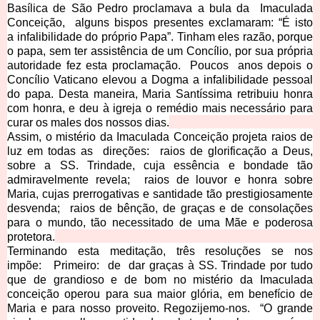
Basílica de São Pedro proclamava a bula da Imaculada
Conceição, alguns bispos presentes exclamaram: “É isto
a infalibilidade do próprio Papa”. Tinham eles razão, porque
o papa, sem ter assistência de um Concílio, por sua própria
autoridade fez esta proclamação. Poucos anos depois o
Concílio Vaticano elevou a Dogma a infalibilidade pessoa
l
do papa. Desta maneira, Maria Santíssima retribuiu honra
com honra, e deu à igreja o remédio mais necessário para
curar os males dos nossos dias.
Assim, o mistério da Imaculada Conceição projeta raios de
luz em todas as direções: raios de glorificação a Deus,
sobre a SS. Trindade, cuja essência e bondade tão
admiravelmente revela; raios de louvor e honr
a sobre
Maria, cujas prerrogativas e santidade tão prestigiosamente
desvenda; raios de bênção, de graças e de consolações
para o mundo, tão necessitado de uma Mãe e poderosa
protetora.
Terminando esta meditação, três resoluções se nos
impõe: Primeiro: de dar graças à SS. Trindade por tudo
que de grandioso e de bom no mistério da Imaculada
conceição operou para sua maior glória, em benefício de
Maria e para nosso proveito. Regozijemo-nos. “O grande