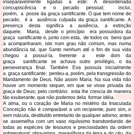
inseparavelmente ligadas a este:
A desordenada
concupiscência e o pecado pessoal;
inclui,
porém,
a
posse da graça santificante.
O que tem nome de
pecado,
é a
ausência culpada da graça santificante. A
presença desta significa a ausência, a extinção
daquele.
Maria,
desde o princípio
era possuidora da
graça
santificante e, junto com esta,
de todos os
bens que
a acompanharam, isto num grau não comum, mas numa
abundância tal, que Santo nenhum até o fim de sua vida
chegou a possuí-la. Inerente a
este dom da
graça
santificante se
achava outro privilégio, o da
perseverança final. Também Eva possuía inicialmente
a
graça santificante;
perdeu-a, porém, pela transgressão do
Mandamento de Deus. Não assim Maria.
Na sua vida não
houve um momento sequer, em
que se visse
privada da
graça de Deus;
pelo contrário:
esta lhe crescia de maneira
tão exuberante, que não podemos
dela
formar idéia.
A alma, ou o coração de Maria no mistério da Imaculada
Conceição não é comparável a um recipiente, puro sim, e
sem mácula, destituído entretanto de qualquer
adorno;
antes
se assemelha com um vaso riquíssimo transbordando de
todas as
espécies de
tesouros e preciosidades da ordem
sobrenatural;
obra-prima, maravilhosa da terra e
do céu, da