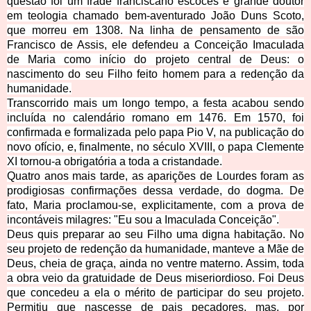
questão foi um frade franciscano escocês e grande doutor
em teologia chamado bem-aventurado João Duns Scoto,
que morreu em 1308. Na linha de pensamento de são
Francisco de Assis, ele defendeu a Conceição Imaculada
de Maria como início do projeto central de Deus: o
nascimento do seu Filho feito homem para a redenção da
humanidade.
Transcorrido mais um longo tempo, a festa acabou sendo
incluída no calendário romano em 1476. Em 1570, foi
confirmada e formalizada pelo papa Pio V, na publicação do
novo ofício, e, finalmente, no século XVIII, o papa Clemente
XI tornou-a obrigatória a toda a cristandade.
Quatro anos mais tarde, as aparições de Lourdes foram as
prodigiosas confirmações dessa verdade, do dogma. De
fato, Maria proclamou-se, explicitamente, com a prova de
incontáveis milagres: "Eu sou a Imaculada Conceição".
Deus quis preparar ao seu Filho uma digna habitação. No
seu projeto de redenção da humanidade, manteve a Mãe de
Deus, cheia de graça, ainda no ventre materno. Assim, toda
a obra veio da gratuidade de Deus miseriordioso. Foi Deus
que concedeu a ela o mérito de participar do seu projeto.
Permitiu que nascesse de pais pecadores, mas, por