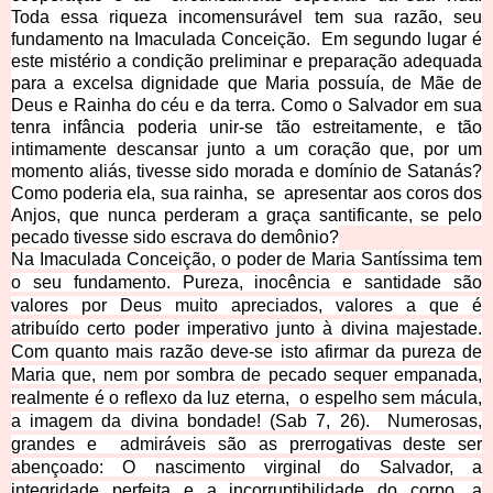
Toda essa riqueza incomensurável tem sua razão, seu
fundamento na Imaculada Conceição. Em segundo lugar é
este mistério a condição preliminar e preparação adequada
para a excelsa dignidade que Maria possuía, de Mãe de
Deus e Rainha do céu e da terra. Como o Salvador em sua
tenra infância poderia unir-se tão estreitamente, e tão
intimamente descansar junto a um coração que, por um
momento aliás, tivesse sido morada e domínio de Satanás?
Como poderia ela, sua rainha, se apresentar aos coros dos
Anjos, que nunca perderam a graça santificante, se pelo
pecado tivesse sido escrava do d
emônio?
Na Imaculada Conceição, o poder de Maria Santíssima tem
o seu fundamento. Pureza, inocência e santidade são
valores por Deus muito apreciados, valores a que é
atribuído certo poder imperativo junto à divina majestade.
Com quanto mais razão deve-se isto afirmar da pureza de
Maria que, nem por sombra de pecado sequer empanada,
realmente é o reflexo da luz eterna, o espelho sem mácula,
a imagem da divina bondade! (Sab 7, 26). Numerosas,
grandes e admiráveis são as prerrogativas deste ser
abençoado: O nascimento virginal do Salvador, a
integridade perfeita e a incorruptibilidade do corpo, a