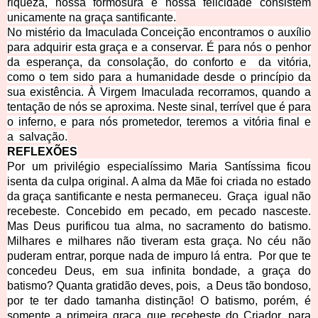
riqueza, nossa formosura e nossa felicidade consistem
unicamente na graça santificante.
No mistério da Imaculada Conceição encontramos o auxílio
para adquirir esta graça e a conservar. É para nós o penhor
da esperança, da consolação, do conforto e da vitória,
como o tem sido para a humanidade desde o princípio da
sua existência. À Virgem Imaculada recorramos, quando a
tentação de nós se aproxima. Neste sinal, terrível que é para
o inferno, e para nós prometedor, teremos a vitória final e
a salvação.
REFLEXÕES
Por um privilégio especialíssimo Maria Santíssima ficou
isenta da culpa original. A alma da Mãe foi criada no estado
da graça santificante e nesta permaneceu. Graça igual não
recebeste. Concebido em pecado, em pecado nasceste.
Mas Deus purificou tua alma, no sacramento do batismo.
Milhares e milhares não tiveram esta graça. No céu não
puderam entrar, porque nada de impuro lá entra. Por que te
concedeu Deus, em sua infinita bondade, a graça do
batismo? Quanta gratidão deves, pois, a Deus tão bondoso,
por te ter dado tamanha distinção! O batismo, porém, é
somente a primeira graça que recebeste do Criador, para