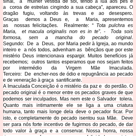
sinal, a mulher vestida de sol, tendo a lua aos pés e
a coroa de estrelas cingindo a sua cabeça”, apareceu. O
dragão fugiu, voltando às trevas e ao desespero.
Graças demos a Deus e, a Maria, apresentemos
as nossas felicitações. Realmente: “
Tota pulchra es
Maria, et macula originalis non es in te”
. -
Toda sois
formosa, sem a mancha do pecado original
.
Segundo: De a Deus, por Maria pedir à Igreja, ao mundo
inteiro e a nós todos, advenham as bênçãos que por este
mistério Deus intencionava espargir. Muitos benefícios já
recebemos; outros tantos esperamos que nos sejam feitos
por intermédio da Virgem Mãe Imaculada.
Terceiro: De encher-nos de ódio e repugnância ao pecado
e de veneração à graça santificante.
A Imaculada Conceição é o mistério da paz e do perdão. O
pecado original é o menor entre os pecados graves de que
podemos ser inculpados. Mas nem este o Salvador tolera.
Quanto mais intimamente ele se liga a uma criatura
humana, tanto mais longe dela deve o pecador ficar. Por
isto, e completamente do pecado isentou sua Mãe. Deve
ser para nós forte incentivo de fugirmos do pecado, de dar
todo valor à graça e a conservar. Nossa honra, nossa