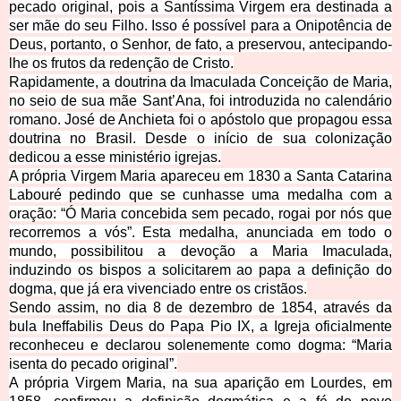
pecado original, pois a Santíssima Virgem era destinada a
ser mãe do seu Filho. Isso é possível para a Onipotência de
Deus, portanto, o Senhor, de fato, a preservou, antecipando-
lhe os frutos da redenção de Cristo.
Rapidamente, a doutrina da Imaculada Conceição de Maria,
no seio de sua mãe Sant’Ana, foi introduzida no calendário
romano. José de Anchieta foi o apóstolo que propagou essa
doutrina no Brasil. Desde o início de sua colonização
dedicou a esse ministério igrejas.
A própria Virgem Maria apareceu em 1830 a Santa Catarina
Labouré pedindo que se cunhasse uma medalha com a
oração: “Ó Maria concebida sem pecado, rogai por nós que
recorremos a vós”. Esta medalha, anunciada em todo o
mundo, possibilitou a devoção a Maria Imaculada,
induzindo os bispos a solicitarem ao papa a definição do
dogma, que já era vivenciado entre os cristãos.
Sendo assim, no dia 8 de dezembro de 1854, através da
bula Ineffabilis Deus do Papa Pio IX, a Igreja oficialmente
reconheceu e declarou solenemente como dogma: “Maria
isenta do pecado original”.
A própria Virgem Maria, na sua aparição em Lourdes, em