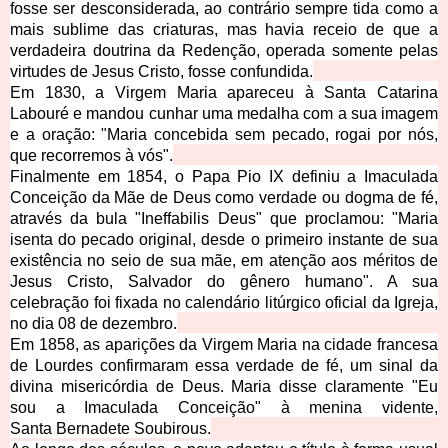
fosse ser desconsiderada, ao contrário sempre tida como a
mais sublime das criaturas, mas havia receio de que a
verdadeira doutrina da Redenção, operada somente pelas
virtudes de Jesus Cristo, fosse confundida.
Em 1830, a Virgem Maria apareceu à Santa Cat
arina
Labouré e mandou cunhar uma medalha com a sua imagem
e a oração: "Maria concebida sem pecado, rogai por nós,
que recorremos à vós".
Finalmente em 1854, o Papa Pio IX definiu a Imaculada
Conceição da Mãe de Deus como verdade ou dogma de fé,
através da bula "Ineffabilis Deus" que proclamou: "Maria
isenta do pecado original, desde o primeiro instante de sua
existência no seio de sua mãe, em atenção aos méritos de
Jesus Cristo, Salvador do gê
nero humano". A sua
celebração foi fixada no calendário litúrgico oficial da Igreja,
no dia 08 de dezembro.
Em 1858, as aparições da Virgem Maria na cidade francesa
de Lourdes confirmaram essa verdade de fé, um sinal da
divina misericórdia de Deus. Maria disse claramente "Eu
sou a Imaculada Conceição" à menina vidente,
San
ta Bernadete Soubirous.