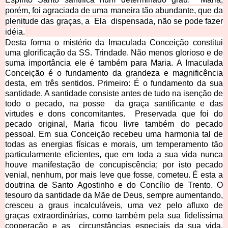
porém, foi agraciada de uma maneira tão abundante, que da
plenitude das graças, a
Ela
dispensada, não se pode fazer
idéia.
Desta forma o mistério da Imaculada Conceição constitui
uma glorificação da SS. Trindade. Não menos glorioso e de
suma importância ele é também para Maria. A Imaculada
Conceição é o fundamento da grandeza e magnificência
desta, em três sentidos. Primeiro: É o fundamento da sua
santidade. A santidade consiste antes de tudo na isenção de
todo o pecado, na posse da graça santificante e das
virtudes e dons concomitantes. Preservada que foi do
pecado original, Maria ficou livre também do pecado
pessoal. Em sua Conceição recebeu uma harmonia tal de
todas as energias físicas e morais, um temperamento tão
particularmente eficientes, que em toda a sua vida nunca
houve manifestação de concupiscência; por isto pecado
venial, nenhum, por mais leve que fosse, cometeu. É esta a
doutrina de Santo Agostinho e do Concílio de Trento. O
tesouro da santidade da Mãe de Deus, sempre aumentando,
cresceu a graus incalculáveis, uma vez pelo afluxo de
graças extraordinárias, como também pela sua fidelíssima
cooperação e as circunstâncias especiais da sua vida.