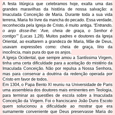
A festa litúrgica que celebramos hoje, exalta uma das
grandes maravilhas da história de nossa salvação: a
Imaculada Conceição de Maria. Durante toda a sua vida
terrena, Maria foi livre da mancha do pecado. Essa verdade,
reconhecida pela Igreja de Cristo, é muito antiga.
“Entrando,
o anjo disse-lhe: ‘Ave, cheia de graça, o Senhor é
contigo’”
(Lucas 1,28). Muitos padres e doutores da Igreja
Oriental, ao exaltarem a grandeza de Maria, Mãe de Deus,
usavam expressões como: cheia de graça, lírio da
inocência, mais pura do que os anjos.
A Igreja Ocidental, que sempre amou a Santíssima Virgem,
tinha uma certa dificuldade para a aceitação do mistério da
Imaculada Conceição. Não por repulsa a Nossa Senhora,
mas para conservar a doutrina da redenção operada por
Cristo em favor de todos.
Em 1304, o Papa Bento XI reuniu na Universidade de Paris
uma assembleia dos doutores mais eminentes em Teologia,
para terminar as questões de escola sobre a Imaculada
Conceição da Virgem. Foi o franciscano João Duns Escoto
quem solucionou a dificuldade ao mostrar que era
sumamente conveniente que Deus preservasse Maria do