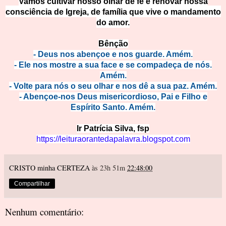
Vamos cultivar nosso olhar de fé e renovar nossa
consciência de Igreja, de família que vive o mandamen
to
do amor.
Bên
ção
- Deus nos abençoe e nos guarde. A
mém.
- Ele nos mostre a sua face e se compadeça de nós.
Amém.
- Volte para nós o seu olhar e nos dê a sua paz. Amém.
- Abençoe-nos Deus misericordioso, Pai e Fi
lho e
Espírito Santo. Amém.
Ir Patrícia Silva, fsp
https://leituraorantedapalavra.blogspot.com
CRISTO minha CERTEZA
às 23h 51m
22:48:00
Compartilhar
Nenhum comentário: