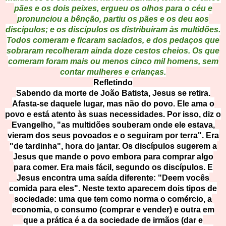
pães e os dois peixes, ergueu os olhos para o céu e
pronunciou a bênção, partiu os pães e os deu aos
discípulos; e os discípulos os distribuíram às multidões.
Todos comeram e ficaram saciados, e dos pedaços que
sobraram recolheram ainda doze cestos cheios. Os que
comeram foram mais ou menos cinco mil homens, sem
contar mulheres e crianças.
Refletindo
Sabendo da morte de João Batista, Jesus se retira.
Afasta-se daquele lugar, mas não do povo. Ele ama o
povo e está atento às suas necessidades. Por isso, diz o
Evangelho, "as multidões souberam onde ele estava,
vieram dos seus povoados e o seguiram por terra". Era
"de tardinha", hora do jantar. Os discípulos sugerem a
Jesus que mande o povo embora para comprar algo
para comer. Era mais fácil, segundo os discípulos. E
Jesus encontra uma saída diferente: "Deem vocês
comida para eles". Neste texto aparecem dois tipos de
sociedade: uma que tem como norma o comércio, a
economia, o consumo (comprar e vender) e outra em
que a prática é a da sociedade de irmãos (dar e