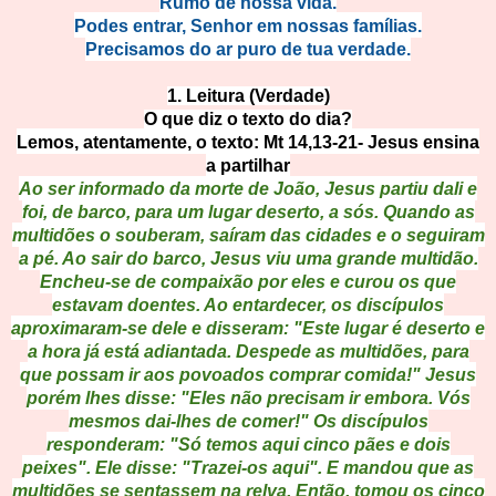
Rumo de nossa vida.
Podes entrar, Senhor em nossas famílias.
Precisamos do ar puro de tua verdade.
1. Leitura (Verdade)
O que diz o texto do dia?
Lemos, atentamente, o texto: Mt 14,13-21- Jesus ensina
a partilhar
Ao ser informado da morte de João, Jesus partiu dali e
foi, de barco, para um lugar deserto, a sós. Quando as
multidões o souberam, saíram das cidades e o seguiram
a pé. Ao sair do barco, Jesus viu uma grande multidão.
Encheu-se de compaixão por eles e curou os que
estavam doentes. Ao entardecer, os discípulos
aproximaram-se dele e disseram: "Este lugar é deserto e
a hora já está adiantada. Despede as multidões, para
que possam ir aos povoados comprar comida!" Jesus
porém lhes disse: "Eles não precisam ir embora. Vós
mesmos dai-lhes de comer!" Os discípulos
responderam: "Só temos aqui cinco pães e dois
peixes". Ele disse: "Trazei-os aqui". E mandou que as
multidões se sentassem na relva. Então, tomou os cinco