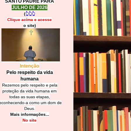
SANTO PADRE PARA
JULHO DE 2026
(
👆👆👆
Clique acima e
a
cesse
o site)
Intenção
Pelo respeito da vida
humana
Rezemos pelo respeito e pela
proteção da vida humana em
todas as suas etapas,
econhecendo-a como um dom de
Deus.
Mais informações...
No site