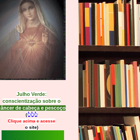
Julho Verde:
conscientização sobre o
câncer de cabeça e pescoço
(
👆👆👆
Clique acima e
a
cesse
o site)