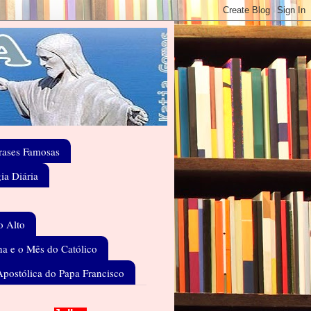
rases Famosas
gia Diária
o Alto
a e o Mês do Católico
Apostólica do Papa Francisco