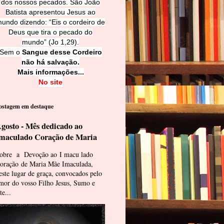
dos nossos pecados. São João
Batista apresentou Jesus ao
undo dizendo: “Eis o cordeiro de
Deus que tira o pecado do
mundo” (Jo 1,29).
Sem o
Sangue desse Cordeiro
não há salvação.
Mais informações...
No site
ostagem em destaque
gosto - Mês dedicado ao
maculado Coração de Maria
obre a Devoção ao I macu lado
oração de Maria Mãe Imaculada,
este lugar de graça, convocados pelo
mor do vosso Filho Jesus, Sumo e
te...