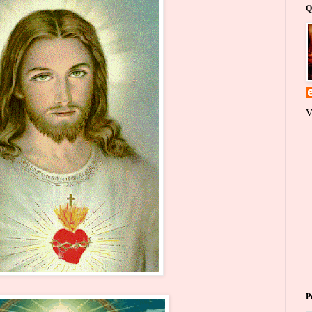
Q
V
P