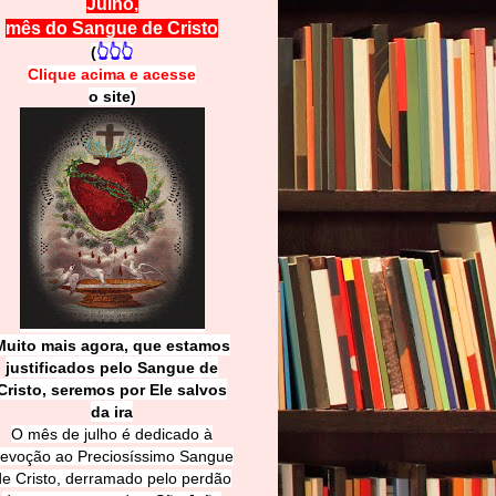
Julho,
mês do Sangue de Cristo
(
👆👆👆
Clique acima e
a
cesse
o site)
Muito mais agora, que estamos
justificados pelo Sangue de
Cri
sto, seremos por Ele salvos
da ira
O mês de julho é dedicado à
evoção ao Preciosíssimo Sangue
de Cristo, derramado pelo perdão