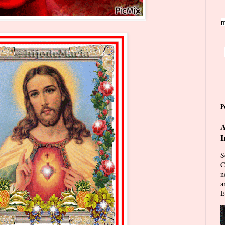
m
P
A
I
S
C
n
a
E