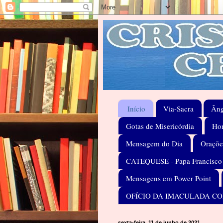
Início
Via-Sacra
Âng
Gotas de Misericórdia
Hom
Mensagem do Dia
Oraçõe
CATEQUESE - Papa Francisco
Mensagens em Power Point
OFÍCIO DA IMACULADA C
sexta-feira, 11 de junho de 2021