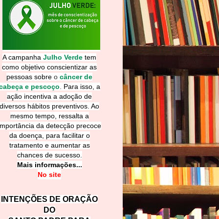
A campanha
Julho Verde
tem
como objetivo conscientizar as
pessoas sobre
o
câncer de
cabeça e pescoço
.
Para isso, a
ação incentiva a adoção de
diversos hábitos preventivos. Ao
mesmo tempo, ressalta a
importância da detecção precoce
da doença, para facilitar o
tratamento e aumentar as
chances de sucesso.
Mais informações...
No site
INTENÇÕES DE ORAÇÃO
DO