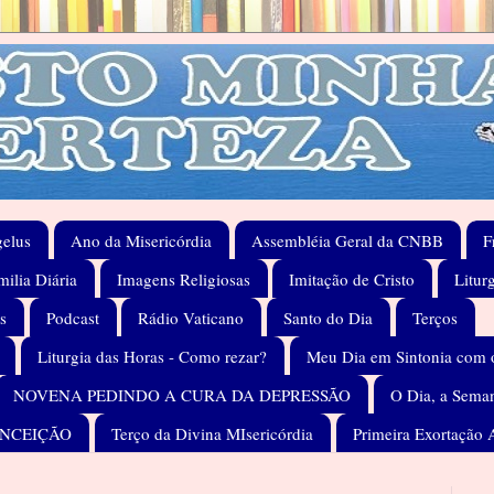
elus
Ano da Misericórdia
Assembléia Geral da CNBB
F
ilia Diária
Imagens Religiosas
Imitação de Cristo
Litur
s
Podcast
Rádio Vaticano
Santo do Dia
Terços
Liturgia das Horas - Como rezar?
Meu Dia em Sintonia com 
NOVENA PEDINDO A CURA DA DEPRESSÃO
O Dia, a Seman
ONCEIÇÃO
Terço da Divina MIsericórdia
Primeira Exortação 