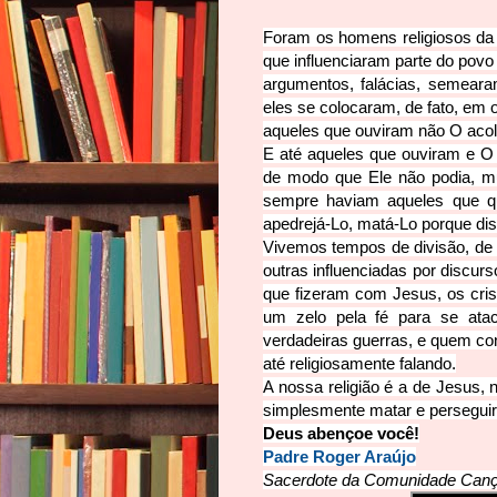
Foram os homens religio
sos da
que influenciaram parte do povo
argumentos, f
alácias, semeara
eles se colocaram, de fato, em
aqueles que ouviram não O aco
E até aqueles que ouviram e O 
de modo que Ele não podia, mu
sempre haviam aqueles que qu
apedrejá-Lo, matá-Lo porque di
Vivemos tempos de divisão, de
outras influenciadas por discur
que fizeram com Jesus, os cri
um zelo pela fé para se ata
verdadeiras guerras, e quem co
até religiosamente falando.
A nossa religião é a de Jesus,
simplesmente matar e perseguir
Deus abençoe você!
Padre Roger Araújo
Sacerdote da Comunidade Canção