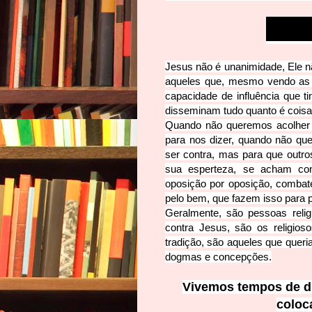
Jesus não é unanimidade, Ele nã
aque
les que, mesmo vendo as 
capacidade de influência que t
disseminam tudo quanto é coisa
Quando não queremos acolher 
para nos dizer, quando não qu
ser contra, mas para que out
sua esperteza, se acham con
oposição por oposição, comba
pelo bem, que fazem isso para p
Geralmente, são pessoas reli
contra Jesus, são os religio
tradição, são aqueles que queri
dogmas e concepções.
Vivemos tempos de di
coloc