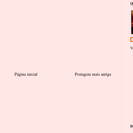
Q
V
Página inicial
Postagem mais antiga
P