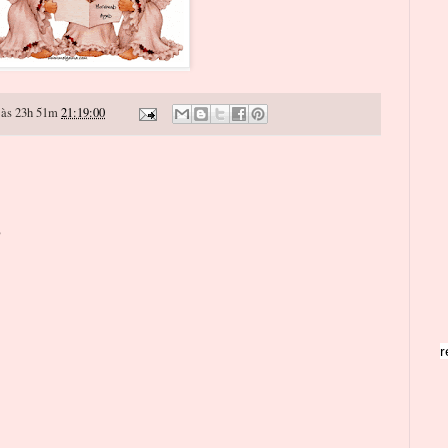
às 23h 51m
21:19:00
o
r