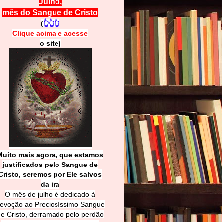
Julho,
mês do Sangue de Cristo
(
👆👆👆
Clique acima e
a
cesse
o site)
Muito mais agora, que estamos
justificados pelo Sangue de
Cri
sto, seremos por Ele salvos
da ira
O mês de julho é dedicado à
evoção ao Preciosíssimo Sangue
de Cristo, derramado pelo perdão