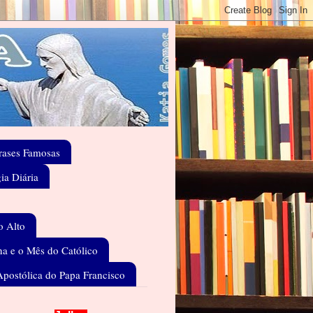
rases Famosas
gia Diária
o Alto
a e o Mês do Católico
Apostólica do Papa Francisco