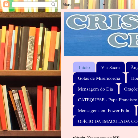
Início
Via-Sacra
Âng
Gotas de Misericórdia
Hom
Mensagem do Dia
Oraçõe
CATEQUESE - Papa Francisco
Mensagens em Power Point
OFÍCIO DA IMACULADA C
sábado, 20 de março de 2021