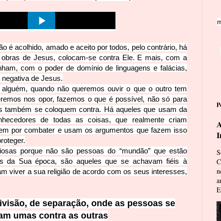
m
o é acolhido, amado e aceito por todos, pelo contrário, há
obras de Jesus, colocam-se contra Ele. E mais, com a
inham, com o poder de domínio de linguagens e falácias,
 negativa de Jesus.
alguém, quando não queremos ouvir o que o outro tem
eremos nos opor, fazemos o que é possível, não só para
P
ros também se coloquem contra. Há aqueles que usam da
hecedores de todas as coisas, que realmente criam
A
tem por combater e usam os argumentos que fazem isso
I
roteger.
giosas porque não são pessoas do “mundão” que estão
S
sos da Sua época, são aqu
eles que se achavam fiéis à
C
n
am viver a sua religião de acordo com os seus interesses,
a
E
visão, de separação, onde as pessoas se
am umas contra as outras