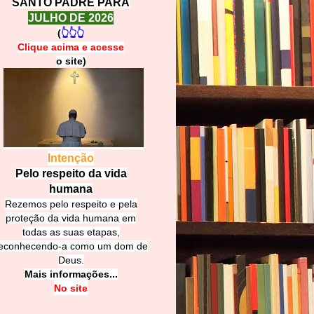
SANTO PADRE PARA
JULHO DE 2026
(
👆👆👆
Clique acima e
a
cesse
o site)
Intenção
Pelo respeito da vida
humana
Rezemos pelo respeito e pela
proteção da vida humana em
todas as suas etapas,
econhecendo-a como um dom de
Deus.
Mais informações...
No site