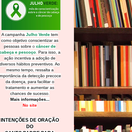
A campanha
Julho Verde
tem
como objetivo conscientizar as
pessoas sobre
o
câncer de
cabeça e pescoço
.
Para isso, a
ação incentiva a adoção de
diversos hábitos preventivos. Ao
mesmo tempo, ressalta a
importância da detecção precoce
da doença, para facilitar o
tratamento e aumentar as
chances de sucesso.
Mais informações...
No site
INTENÇÕES DE ORAÇÃO
DO