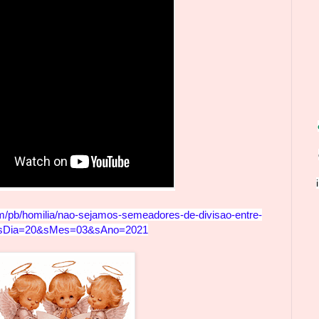
m/pb/homilia/nao-seja
mos-semeadores-de-divisao-entre-
?sDia=20&sMes=03&sAno=2021