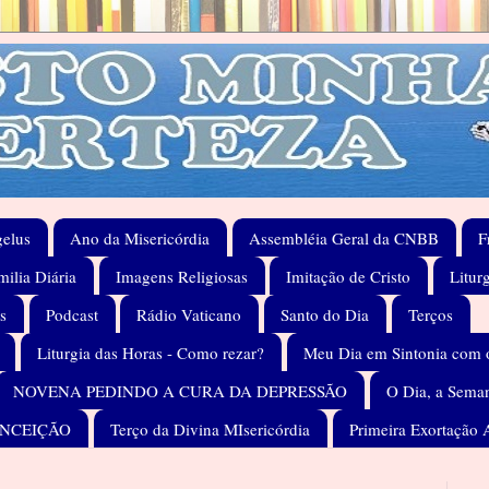
elus
Ano da Misericórdia
Assembléia Geral da CNBB
F
ilia Diária
Imagens Religiosas
Imitação de Cristo
Litur
s
Podcast
Rádio Vaticano
Santo do Dia
Terços
Liturgia das Horas - Como rezar?
Meu Dia em Sintonia com 
NOVENA PEDINDO A CURA DA DEPRESSÃO
O Dia, a Seman
ONCEIÇÃO
Terço da Divina MIsericórdia
Primeira Exortação 