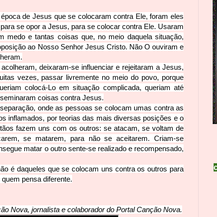
 época de Jesus que se colocaram contra Ele, foram eles
 para se opor a Jesus, para se colocar contra Ele. Usaram
m medo e tantas coisas que, no meio daquela situação,
 oposição ao Nosso Senhor Jesus Cristo. Não O ouviram e
lheram.
acolheram, deixaram-se influenciar e rejeitaram a Jesus,
itas vezes, passar livremente no meio do povo, porque
eriam colocá-Lo em situação complicada, queriam até
sseminaram coisas contra Jesus.
 separação, onde as pessoas se colocam umas contra as
sos inflamados, por teorias das mais diversas posições e o
stãos fazem uns com os outros: se atacam, se voltam de
carem, se matarem, para não se aceitarem. Criam-se
nsegue matar o outro sente-se realizado e recompensado,
 não é daqueles que se colocam uns contra os outros para
 quem pensa diferente.
 Nova, jornalista e colaborador do Portal Canção Nova.