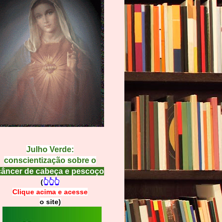
Julho Verde:
conscientização sobre o
câncer de cabeça e pescoço
(
👆👆👆
Clique acima e
a
cesse
o site)