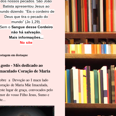
dos nossos pecados. São João
Batista apresentou Jesus ao
undo dizendo: “Eis o cordeiro de
Deus que tira o pecado do
mundo” (Jo 1,29).
Sem o
Sangue desse Cordeiro
não há salvação.
Mais informações...
No site
ostagem em destaque
gosto - Mês dedicado ao
maculado Coração de Maria
obre a Devoção ao I macu lado
oração de Maria Mãe Imaculada,
este lugar de graça, convocados pelo
mor do vosso Filho Jesus, Sumo e
te...