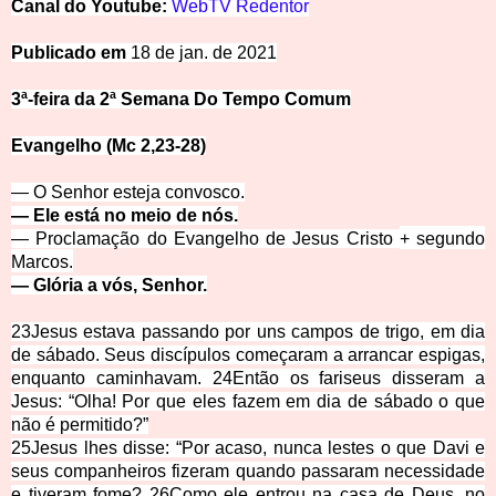
Canal do
Y
ou
tu
be:
WebTV Redentor
Publicado em 
18 de jan. de 2021
3ª-feira da 2ª Semana Do Tempo Comum
Evangelho (Mc 2,23-28)
— O Senhor esteja convo
sco.
— Ele está no meio de nós.
— Proclamação do Evangelho de Jesus Cristo
+
segundo
Marcos.
— Glória a vós, Senhor.
23
Jesus estava passando por uns campos de trigo, em dia
de sábado. Seus discípulos começaram a arrancar espigas,
enquanto caminhavam.
24
Então os fariseus disseram a
Jesus: “Olha! Por que eles fazem em dia de sábado o que
não é permitido?”
25
Jesus lhes disse: “Por acaso, nunca lestes o que Davi e
seus companheiros fizeram quando passaram necessidade
e tiveram fome?
26
Como ele entrou na casa de Deus, no