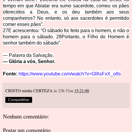
tempo em que Abiatar era sumo sacerdote, comeu os pães
oferecidos a Deus, e os deu também aos seus
companheiros? No entanto, só aos sacerdotes é permitido
comer esses pães”.
27
E acrescentou: “O sábado foi feito para o homem, e não o
homem para o sábado.
28
Portanto, o Filho do Homem é
senhor também do sábado”.
— Palavra da Salva
ção.
— Glória a vós, Sen
hor.
Fonte:
https://www.youtube.com/watch?v=GfAsFxX_o8s
CRISTO minha CERTEZA
às 23h 51m
15:21:00
Compartilhar
Nenhum comentário:
Postar um comentário