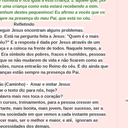
humilha e fica igual a esta criança. E aquele que, por
r uma criança como esta estará recebendo a mim.
enhum destes pequeninos! Eu afirmo a vocês que os
mpre na presença do meu Pai, que está no céu.
Refletindo
eguir Jesus encontram alguns problemas.
o. Está na pergunta feita a Jesus: "Quem é o mais
éu?" E a resposta é dada por Jesus através de um
a e a coloca na frente de todos. Naquele tempo, a
. Era símbolo dos pobres, fracos e humildes, pessoas
 que se não mudarem de vida e não ficarem como as
sões, nunca entrarão no Reino do céu. E diz ainda que
ianças estão sempre na presença do Pai.
ão (Caminho) -
Amar e imitar Jesus
e o texto diz para nós, hoje?
lavra mais nos toca o coração?
r
em cursos, treinamentos, para a pessoa crescer em
tante, mais bonita, mais jovem, fazer sucesso, ser a
ma sociedade em que vemos a cada instante pessoas
cer mais, ser o melhor e maior, e até, ignoram as
necessidades dos demais.