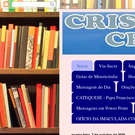
Início
Via-Sacra
Âng
Gotas de Misericórdia
Hom
Mensagem do Dia
Oraçõe
CATEQUESE - Papa Francisco
Mensagens em Power Point
OFÍCIO DA IMACULADA C
quarta-feira, 7 de outubro de 2020