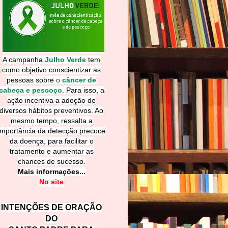
A campanha
Julho Verde
tem
como objetivo conscientizar as
pessoas sobre
o
câncer de
cabeça e pescoço
.
Para isso, a
ação incentiva a adoção de
diversos hábitos preventivos. Ao
mesmo tempo, ressalta a
importância da detecção precoce
da doença, para facilitar o
tratamento e aumentar as
chances de sucesso.
Mais informações...
No site
INTENÇÕES DE ORAÇÃO
DO