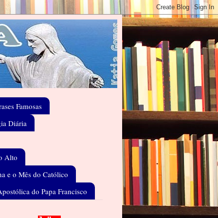
rases Famosas
gia Diária
o Alto
a e o Mês do Católico
Apostólica do Papa Francisco