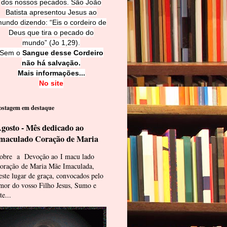
dos nossos pecados. São João
Batista apresentou Jesus ao
undo dizendo: “Eis o cordeiro de
Deus que tira o pecado do
mundo” (Jo 1,29).
Sem o
Sangue desse Cordeiro
não há salvação.
Mais informações...
No site
ostagem em destaque
gosto - Mês dedicado ao
maculado Coração de Maria
obre a Devoção ao I macu lado
oração de Maria Mãe Imaculada,
este lugar de graça, convocados pelo
mor do vosso Filho Jesus, Sumo e
te...