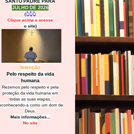
SANTO PADRE PARA
JULHO DE 2026
(
👆👆👆
Clique acima e
a
cesse
o site)
Intenção
Pelo respeito da vida
humana
Rezemos pelo respeito e pela
proteção da vida humana em
todas as suas etapas,
econhecendo-a como um dom de
Deus.
Mais informações...
No site