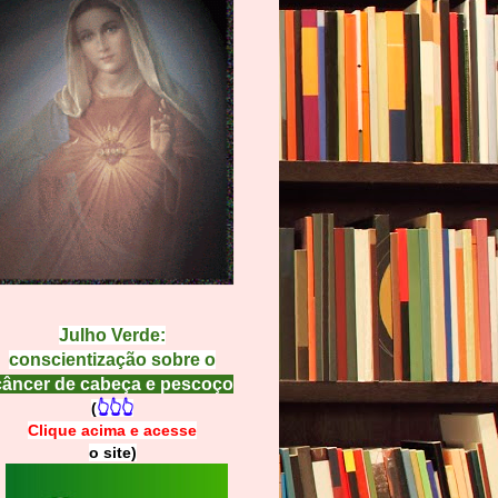
Julho Verde:
conscientização sobre o
câncer de cabeça e pescoço
(
👆👆👆
Clique acima e
a
cesse
o site)