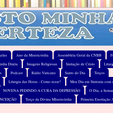
elus
Ano da Misericórdia
Assembléia Geral da CNBB
F
ilia Diária
Imagens Religiosas
Imitação de Cristo
Litur
s
Podcast
Rádio Vaticano
Santo do Dia
Terços
Liturgia das Horas - Como rezar?
Meu Dia em Sintonia com 
NOVENA PEDINDO A CURA DA DEPRESSÃO
O Dia, a Seman
ONCEIÇÃO
Terço da Divina MIsericórdia
Primeira Exortação 