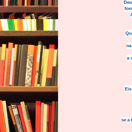
Deus
fon
Que
na
a 
Eis
se a 