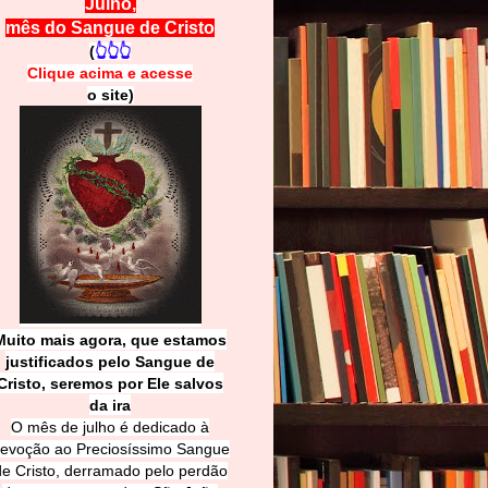
Julho,
mês do Sangue de Cristo
(
👆👆👆
Clique acima e
a
cesse
o site)
Muito mais agora, que estamos
justificados pelo Sangue de
Cri
sto, seremos por Ele salvos
da ira
O mês de julho é dedicado à
evoção ao Preciosíssimo Sangue
de Cristo, derramado pelo perdão