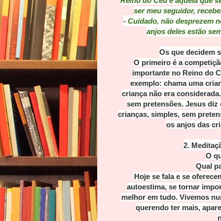
Reino do Céu é aquela que se 
ser meu seguidor, recebe
- Cuidado, não desprezem n
anjos deles estão se
Os que decidem s
O primeiro é a competiçã
importante no Reino do C
exemplo: chama uma crianç
criança não era considerada
sem pretensões. Jesus diz
crianças, simples, sem preten
os anjos das cr
2. Meditaç
O qu
Qual pa
Hoje se fala e se oferec
autoestima, se tornar impor
melhor em tudo. Vivemos nu
querendo ter mais, apare