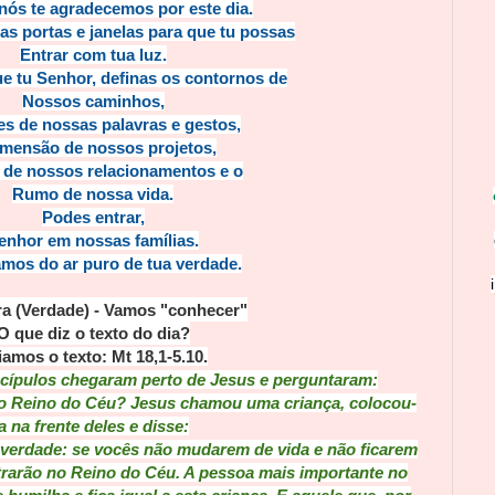
nós te agradecemos por este dia.
s portas e janelas para que tu possas
Entrar com tua luz.
 tu Senhor, definas os contornos de
Nossos caminhos,
es de nossas palavras e gestos,
imensão de nossos projetos,
 de nossos relacionamentos e o
Rumo de nossa vida.
Podes entrar,
enhor em nossas famílias.
amos do ar puro de tua verdade.
ra (Verdade) -
Vamos "conhecer"
O que diz o texto do dia?
iamos o texto:
Mt 18,1-5.10.
cípulos chegaram perto de Jesus e perguntaram:
no Reino do Céu? Jesus chamou uma criança, colocou-
a na frente deles e disse:
é verdade: se vocês não mudarem de vida e não ficarem
ntrarão no Reino do Céu. A pessoa mais importante no