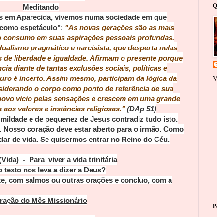
Q
Meditando
s em Aparecida, vivemos numa sociedade em que
a como espetáculo"
:
"
As novas gerações são as mais
do consumo em suas aspirações pessoais profundas.
dualismo pragmático e narcisista, que desperta nelas
 de liberdade e igualdade. Afirmam o presente porque
ia diante de tantas exclusões sociais, políticas e
V
uro é incerto. Assim mesmo, participam da lógica da
siderando o corpo como ponto de referência de sua
novo vício pelas sensações e crescem em uma grande
 aos valores e instâncias religiosas."
(DAp
51)
umildade e de pequenez de Jesus contradiz tudo isto.
s. Nosso coração deve estar aberto para o irmão. Como
dar de vida. Se quisermos entrar no Reino do Céu.
(Vida)
- Para viver a vida trinitária
 texto nos leva a dizer a Deus?
, com salmos ou outras orações e concluo,
com a
ração do Mês Missionário
P