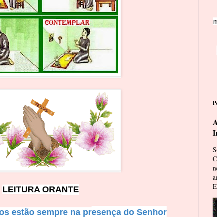
m
P
A
I
S
C
n
a
E
LEITURA ORA
N
TE
jos estão sempre na pr
esença do Senhor