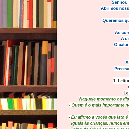
Senhor, 
Abrimos nossa
Queremos que
As cor
A d
O calor
S
Precis
1. Leitu
Le
Naquele momento os dis
- Quem é o mais importante 
- Eu afirmo a vocês que isto 
iguais às crianças, nunca e