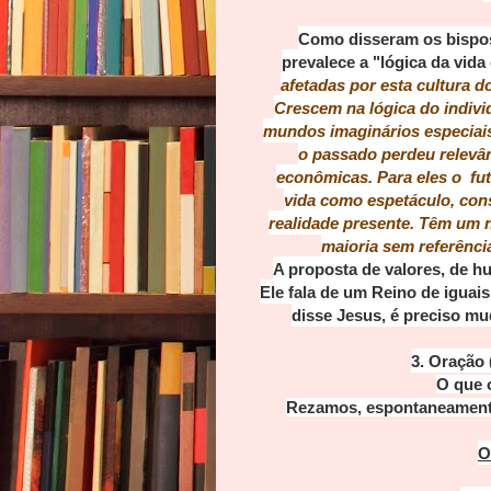
Como disseram os bispo
prevalece a "lógica da vid
afetadas por esta cultura 
Crescem na lógica do indivi
mundos imaginários especiais
o passado perdeu relevânc
econômicas. Para eles o fut
vida como espetáculo, con
realidade presente. Têm um 
maioria sem referência
A proposta de valores, de h
Ele fala de um Reino de iguai
disse Jesus, é preciso mu
3. Oração 
O que o
Rezamos, espontaneamente
O