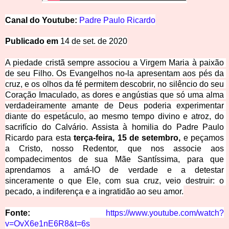
Canal
d
o
Y
o
u
t
u
be:
Padre Paulo Ricardo
Publicado em
14 de set. de 2020
A piedade cristã sempre associou a Virgem Maria à paixão 
de seu Filho. Os Evangelhos no-la apresentam aos pés da 
cruz, e os olhos da fé permitem descobrir, no silêncio do seu 
Coração Imaculado, as dores e angústias que só uma alma 
verdadeiramente amante de Deus poderia experimentar 
diante do espetáculo, 
ao mesmo tempo divino e atroz, do 
sacrifício do Calvário. Assista à homilia do Padre Paulo 
Ricardo para esta 
terça-feira, 15 de setembro,
 e peçamos 
a Cristo, nosso Redentor, que nos associe aos 
c
ompadecimentos de sua Mãe Santíssima, para que 
aprendamos a amá-lO de verdade e a detestar 
sinceramente o que Ele, com sua cruz, veio destruir: o 
pecado, a indiferença e a ingratidão ao seu amor.
Fonte: 
https://www.youtube.com/watch?
v=OvX6e1nE6R8&t=6s