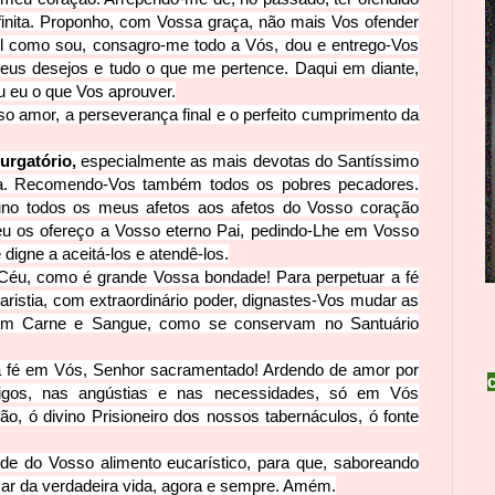
inita. Proponho, com Vossa graça, não mais Vos ofender
el como sou, consagro-­me todo a Vós, dou e entrego-Vos
eus desejos e tudo o que me pertence. Daqui em diante,
u eu o que Vos aprouver.
so amor, a perseverança final e o perfeito cumprimento da
urgatório,
especialmente as mais devotas do Santíssimo
a. Recomendo-­Vos também todos os pobres pecadores.
no todos os meus afetos aos afetos do Vosso coração
u os ofereço a Vosso eterno Pai, pedindo-­Lhe em Vosso
igne a aceitá-­los e atendê-­los.
Céu, como é grande Vossa bondade! Para perpetuar a fé
ristia, com extraordinário poder, dignastes-Vos mudar as
m Carne e Sangue, como se conservam no Santuário
 fé em Vós, Senhor sacramentado! Ardendo de amor por
igos, nas angústias e nas necessi
dades, só em Vós
o, ó divino Prisioneiro dos nossos tabernáculos, ó fonte
ede do Vosso alimento
eucarístico, para que, saboreando
ar da verdadeira vida, agora e sempre. Amém.