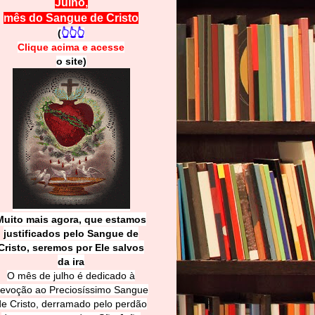
Julho,
mês do Sangue de Cristo
(
👆👆👆
Clique acima e
a
cesse
o site)
Muito mais agora, que estamos
justificados pelo Sangue de
Cri
sto, seremos por Ele salvos
da ira
O mês de julho é dedicado à
evoção ao Preciosíssimo Sangue
de Cristo, derramado pelo perdão