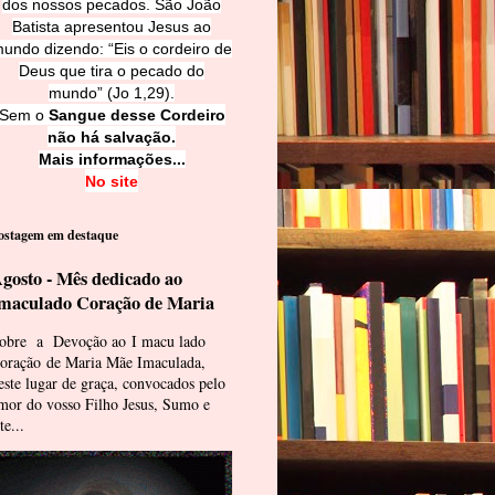
dos nossos pecados. São João
Batista apresentou Jesus ao
undo dizendo: “Eis o cordeiro de
Deus que tira o pecado do
mundo” (Jo 1,29).
Sem o
Sangue desse Cordeiro
não há salvação.
Mais informações...
No site
ostagem em destaque
gosto - Mês dedicado ao
maculado Coração de Maria
obre a Devoção ao I macu lado
oração de Maria Mãe Imaculada,
este lugar de graça, convocados pelo
mor do vosso Filho Jesus, Sumo e
te...