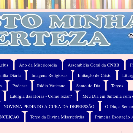
elus
Ano da Misericórdia
Assembléia Geral da CNBB
F
ilia Diária
Imagens Religiosas
Imitação de Cristo
Litur
s
Podcast
Rádio Vaticano
Santo do Dia
Terços
Liturgia das Horas - Como rezar?
Meu Dia em Sintonia com 
NOVENA PEDINDO A CURA DA DEPRESSÃO
O Dia, a Seman
ONCEIÇÃO
Terço da Divina MIsericórdia
Primeira Exortação 