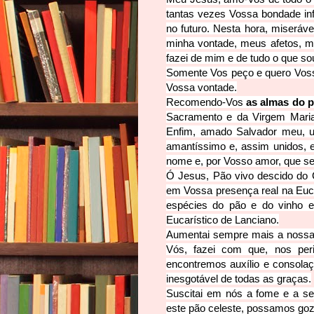
tantas vezes Vossa bondade inf
no futuro. Nesta hora, miseráv
minha vonta
de, meus afetos, m
fazei de mim e de tudo o que so
Somente Vos peço e quero V
os
Vossa vontade.
Recomendo-Vos
as almas do p
Sacramento e da Virgem Mari
Enfim, amado Salvador meu, u
amantíssimo e, assim unidos, e
nome e, por Vosso amor, que se d
Ó Jesus, Pão vivo descido do 
em Vossa presença real na Euca
espécies
do pão e do vinho e
Eucarístico de Lanciano.
Aumentai sempre mais a nossa
Vós, fazei com que, nos per
encontremos auxílio e consolaçã
inesgotável de todas as graças.
Suscitai em nós a fome e a s
este pão celeste, possamos goz