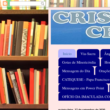
Início
Via-Sacra
Âng
Gotas de Misericórdia
Hom
Mensagem do Dia
Oraçõe
CATEQUESE - Papa Francisco
Mensagens em Power Point
OFÍCIO DA IMACULADA C
quinta-feira, 17 de setembro de 2020