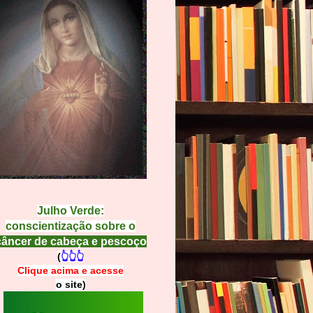
Julho Verde:
conscientização sobre o
câncer de cabeça e pescoço
(
👆👆👆
Clique acima e
a
cesse
o site)