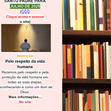
SANTO PADRE PARA
JULHO DE 2026
(
👆👆👆
Clique acima e
a
cesse
o site)
Intenção
Pelo respeito da vida
humana
Rezemos pelo respeito e pela
proteção da vida humana em
todas as suas etapas,
econhecendo-a como um dom de
Deus.
Mais informações...
No site