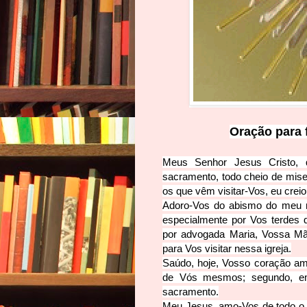
Oração para f
Meus Senhor Jesus Cristo, 
sacramento, todo cheio de m
is
os que vêm visitar-­Vos, eu crei
Adoro-Vos do abismo do meu n
especialmente por Vos terdes
por advogada Maria, Vossa Mãe
para Vos visitar nessa igreja.
Saúdo, hoje, Vosso coração am
de Vós mesmos; segundo, e
sacramento.
Meu Jesus, amo-­Vos de todo o 