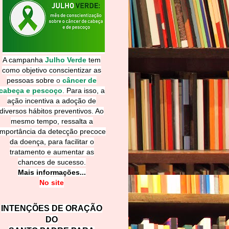
A campanha
Julho Verde
tem
como objetivo conscientizar as
pessoas sobre
o
câncer de
cabeça e pescoço
.
Para isso, a
ação incentiva a adoção de
diversos hábitos preventivos. Ao
mesmo tempo, ressalta a
importância da detecção precoce
da doença, para facilitar o
tratamento e aumentar as
chances de sucesso.
Mais informações...
No site
INTENÇÕES DE ORAÇÃO
DO