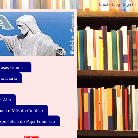
rases Famosas
gia Diária
o Alto
a e o Mês do Católico
Apostólica do Papa Francisco