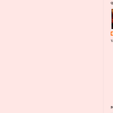
Q
V
P