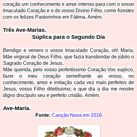
coração um conhecimento e amor intenso para com o vosso
Imaculado Coração e o do vosso Divino Filho, como fizestes
com os felizes Pastorinhos em F
átima. Amém.
Três Ave-
Marias.
Súplica para o S
egundo Dia
Bendigo e venero o vosso Imaculado Coração, oh! Maria,
Mãe virginal de Deus Filho, que fazia trans
bordar de júbilo o
Sagrado Coração de Jesus.
Mãe querida, pelo vosso perfeitíssimo Coração Vos suplico,
fazei o meu coração semelhante ao vosso, no
conhecimento, amor e imitação cada vez mais perfeitos de
Jesus, voss
o Filho diletíssimo; e que dia a dia me mostre
digno discípulo seu e perfeito cristão. Amém.
Ave-M
aria.
Fonte:
Canção Nova em 2016