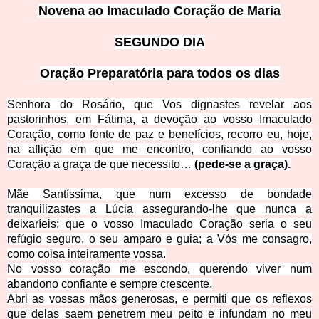
Novena ao Imaculado Coração de Maria
SEGUNDO DIA
Oraçã
o Preparatória para todos os dias
Senhora do Rosário, que Vos dignastes revelar aos
pastorinhos, em Fátima, a devoção ao vosso Imaculado
Coração, como fonte de paz e
benefícios, recorro eu, hoje,
na aflição em que me encontro, confiando ao vosso
Coração a graça de que necessito…
(pede-se a graça).
Mãe Santíssima, que num excesso de bondade
tranquilizastes a Lúcia assegurando-lhe que n
unca a
deixaríeis; que o vosso Imaculado Coração seria o seu
refúgio seguro, o seu amparo e guia; a Vós me consagro,
como coisa inteiramente vossa.
No vosso coração me escondo, querendo viver num
abandono confiante e sempre cre
scente.
Abri as vossas mãos generosas, e permiti que os reflexos
que delas saem penetrem meu peito e infundam no meu