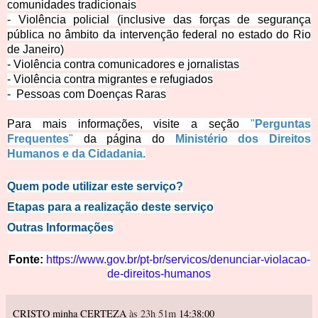
comunidades tradicionais
- Violência policial (inclusive das forças de segurança
pública no âmbito da intervenção federal no estado do Rio
de Janeiro)
- Violência contra comunicadores e jornalistas
- Violência contra migrantes e refugiados
- Pessoas com
Doenças Raras
Para mais informações, visite a seção
"
Perguntas
Frequentes
"
da página do
Ministério dos Direitos
Humanos e da Cidadania.
Quem pode utilizar este s
erviço?
Etapas para a reali
zação deste serviço
Outras In
formações
Fonte:
https://www.gov.br/pt-br/servicos/denunciar-violacao-
de-direitos-humanos
CRISTO minha CERTEZA
às 23h 51m
14:38:00