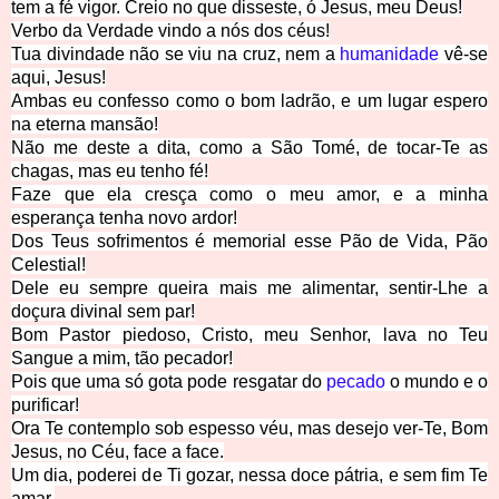
tem a fé vigor. Creio no que disseste, ó Jesus, meu Deus!
Verbo da Verdade vindo a nós dos céus!
Tua divindade não se viu na cruz, nem a
humanidade
vê-se
aqui, Jesus!
Ambas eu confesso como o bom ladrão, e um lugar espero
na eterna mansão!
Não me deste a dita, como a São Tomé, de tocar-­Te as
chagas, mas eu tenho fé!
Faze que ela cresça como o meu amor, e a minha
esperança tenha novo ardor!
Dos Teus sofrimentos é memorial esse Pão de Vida, Pão
Celestial!
Dele eu sempre queira mais me alimentar, sentir-­Lhe a
doçura divinal sem par!
Bom Pastor piedoso, Cristo, meu Senhor, lava no Teu
Sangue a mim, tão pecador!
Pois que uma só gota pode resgatar do
pecado
o mundo e o
purificar!
Ora Te contemplo sob espesso véu, mas desejo ver-­Te, Bom
Jesus, no Céu, face a face.
Um dia, poderei de Ti gozar, nessa doce pátria, e sem fim
Te
amar.