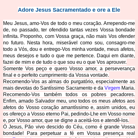
Adore Jesus Sacram
entado e ore a Ele
Meu Jesus, amo-­Vos de todo
o meu coração. Arrependo-­me
de, no passado, ter ofendido tantas vezes Vossa bondade
infinita. Proponho, com Vossa graça, não mais Vos ofender
no futuro. Nesta hora, miserável como sou, consagro-­me
todo a Vós, dou e entrego-Vos minha vontade, meus afetos,
meus desejos e tudo o que me pertence. Daqui em diante,
fazei de mim e de tudo o que sou eu o que Vos aprouver.
Somente Vos peço e quero Vosso amor, a perseverança
final e o perfeito cumprimento da Vossa vontade.
Recomendo-Vos as almas do purgatório, especialmente as
mais devotas do Santíssimo Sacramento e da
Virgem
Maria.
Recomendo-­Vos também todos os pobres pecadores.
Enfim, amado Salvador meu, uno todos os meus afetos aos
afetos do Vosso coração amantíssimo e, assim unidos, eu
os ofereço a Vosso eterno Pai, pedindo-­Lhe em Vosso nome
e, por Vosso amor, que se digne a aceitá-­los e atendê-­los.
Ó Jesus, Pão vivo descido do Céu, como é grande Vossa
bondade! Para perpetuar a fé em Vossa presença real