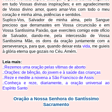
em tudo Vossas divinas inspirações; e em agradecimento
de Vosso divino amor, quero amar-­Vos com todo o meu
coração e minha alma, potências e sentidos.
Suplico-­Vos, Salvador de minha alma, pelo Sangue
precioso que derramastes em Vossa circuncisão e em
Vossa Santíssima Paixão, que exerciteis comigo este ofício
de Salvador, dando-­me, pela intercessão de Vossa
Santíssima Mãe, os dons da oração juntamente com a
perseverança, para que, quando deixar esta
vida
, me guieis
à glória eterna que gozais no Céu. Amém.
Leia mais:
.:Rezemos uma oração pelas vítimas de
aborto
.:Orações: de bênção, do jovem e à saúde das cr
ianças
.:Reze e medite a novena a São Francisco
de Assis
.:Conheça e reze, diariamente, a oração univer
sal ao
Espírito Santo
Oração a Nossa Senhora do Santíssimo
Sacramento