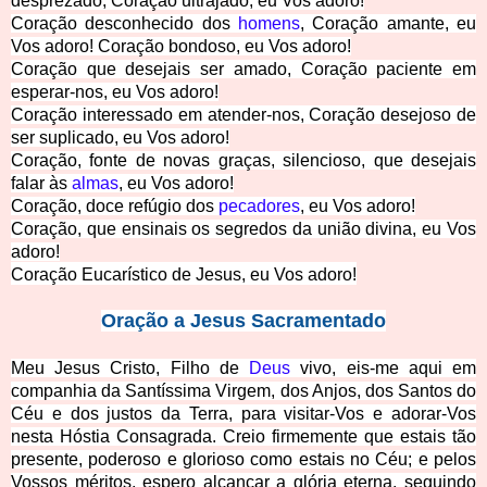
desprezado, Coração ultrajado, eu Vos adoro!
Coração desconhecido dos
homens
, Coração amante, eu
Vos adoro! Coração bondoso, eu Vos adoro!
Coração que desejais ser amado, Coração paciente em
esperar-nos, eu Vos adoro!
Coração interessado em atender-­nos, Coração desejoso de
ser suplicado, eu Vos adoro!
Coração, fonte de novas graças, silencioso, que desejais
falar às
almas
, eu Vos adoro!
Coração, doce refúgio dos
pecadores
, eu Vos adoro!
Coração, que ensinais os segredos da união divina, eu Vos
adoro!
Coração Eucarístico de Jesus, eu V
os adoro!
Oração a Jesus Sacramentado
Meu Jesus Cristo, Filho de
Deus
vivo, eis-­me aqui em
companhia da Santíssima Virgem, dos Anjos, dos Santos do
Céu e dos justos da Terra, para visitar-­Vos e adorar-Vos
nesta Hóstia Consagrada. Creio firmemente que estais tão
presente, poderoso e glorioso como estais no Céu; e pelos
Vossos méritos, espero alcançar a glória eterna, seguindo