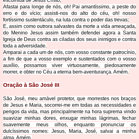
escolhida de Jesus Cristo;
Afastai para longe de nós, oh! Pai amantíssimo, a peste do
erro e do vício; assisti-nos do alto do céu, oh! nosso
fortíssimo sustentáculo, na luta contra o poder das trevas;
E, assim como outrora salvastes da morte a vida ameaçada,
do Menino Jesus assim também defendei agora a Santa
Igreja de Deus contra as ciladas dos seus inimigos e contra
toda a adversidade.
Amparai a cada um de nós, com vosso constante patrocínio,
a fim de que a vosso exemplo e sustentados com o vosso
auxílio, possamos viver virtuosamente, piedosamente
morrer, e obter no Céu a eterna bem-aventurança. Amém.
Oração à São José III
São José, meu amável protetor, que morrestes nos braços
de Jesus e Maria, socorrei-me em todas as necessidades e
perigos da vida, mas principalmente na hora suprema vindo
suavizar minhas dores, enxugar minhas lágrimas, fechar
suavemente meus olhos, enquanto pronunciar os
dulcíssimos nomes:
Jesus, Maria, José, salvai a minha
alma. Amém.