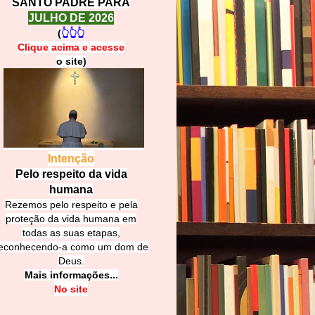
SANTO PADRE PARA
JULHO DE 2026
(
👆👆👆
Clique acima e
a
cesse
o site)
Intenção
Pelo respeito da vida
humana
Rezemos pelo respeito e pela
proteção da vida humana em
todas as suas etapas,
econhecendo-a como um dom de
Deus.
Mais informações...
No site