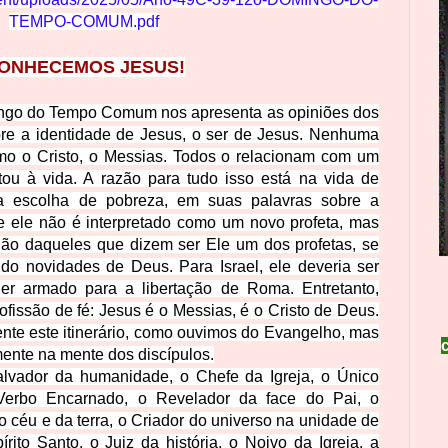
TEMPO-COMUM.pdf
ONHECEMOS JESUS!
ngo do Tempo Comum nos apresenta as opiniões dos
re a identidade de Jesus, o ser de Jesus. Nenhuma
mo o Cristo, o Messias. Todos o relacionam com um
tou à vida. A razão para tudo isso está na vida de
a escolha de pobreza, em suas palavras sobre a
e ele não é interpretado como um novo profeta, mas
ião daqueles que dizem ser Ele um dos profetas, se
zido novidades de Deus. Para Israel, ele deveria ser
der armado para a libertação de Roma. Entretanto,
ofissão de fé: Jesus é o Messias, é o Cristo de Deus.
nte este itinerário, como ouvimos do Evangelho, mas
mente na mente dos discípulos.
alvador da humanidade, o Chefe da Igreja, o Único
Verbo Encarnado, o Revelador da face do Pai, o
 céu e da terra, o Criador do universo na unidade de
ito Santo, o Juiz da história, o Noivo da Igreja, a