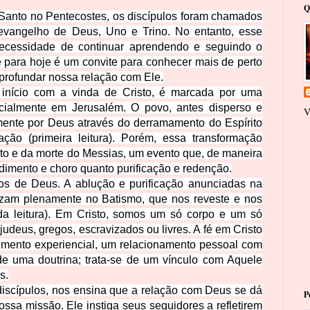
Q
 Santo no Pentecostes, os discípulos foram chamados
vangelho de Deus, Uno e Trino. No entanto, esse
ecessidade de continuar aprendendo e seguindo o
 para hoje é um convite para conhecer mais de perto
profundar nossa relação com Ele.
 início com a vinda de Cristo, é marcada por uma
ecialmente em Jerusalém. O povo, antes disperso e
V
mente por Deus através do derramamento do Espírito
ção (primeira leitura). Porém, essa transformação
o e da morte do Messias, um evento que, de maneira
ndimento e choro quanto purificação e redenção.
lhos de Deus. A ablução e purificação anunciadas na
lizam plenamente no Batismo, que nos reveste e nos
da leitura). Em Cristo, somos um só corpo e um só
 judeus, gregos, escravizados ou livres. A fé em Cristo
imento experiencial, um relacionamento pessoal com
e uma doutrina; trata-se de um vínculo com Aquele
s.
iscípulos, nos ensina que a relação com Deus se dá
P
sa missão. Ele instiga seus seguidores a refletirem