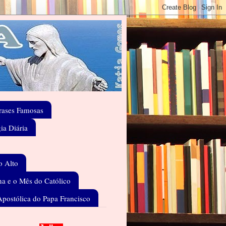
rases Famosas
gia Diária
o Alto
a e o Mês do Católico
Apostólica do Papa Francisco