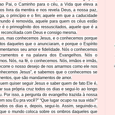
 ao Pai, o Caminho para o céu, a Vida que eleva a
os livra da mentira e nos revela Deus, a nossa paz,
ga, o princípio e o fim; aquele em que a caducidade
undo é removida, aquele para quem os céus estão
e é o primogênito dos ressuscitados, aquele que é a
a reconciliada com Deus e consigo mesma.
us, mas conhecemos Jesus, e o conhecemos porque
tos daqueles que o anunciaram, e porque o Espírito
rimentamos seu amor e fidelidade. Nós o conhecemos
cramentos e na palavra dos Evangelhos. Nós o
os. Nós, na fé, o conhecemos. Nós, irmãos e irmãs,
ecorre o nosso desejo de nos amarmos como ele nos
conhecemos Jesus”, e sabemos que o conhecemos se
entos, que são mandamentos de amor.
quem quiser seguir Jesus e saber quem de fato Ele é,
 sua própria cruz todos os dias e segui-lo ao longo
. Por isso, a pergunta do evangelho trazida à nossa
uem sou Eu pra você?” “Que lugar ocupo na sua vida?”
dos os dias e, depois, segui-lo. Assim, seguindo-o,
s que o mundo coloca sobre os ombros daqueles que