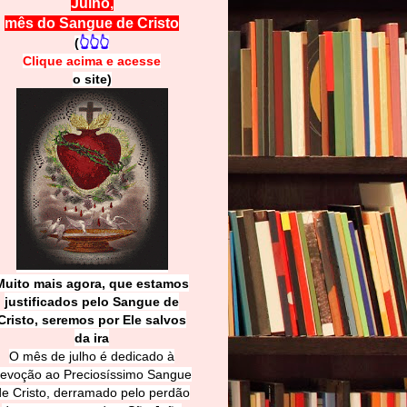
Julho,
mês do Sangue de Cristo
(
👆👆👆
Clique acima e
a
cesse
o site)
Muito mais agora, que estamos
justificados pelo Sangue de
Cri
sto, seremos por Ele salvos
da ira
O mês de julho é dedicado à
evoção ao Preciosíssimo Sangue
de Cristo, derramado pelo perdão