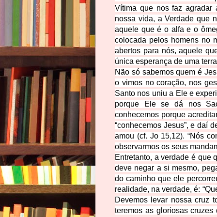
Vítima que nos faz agradar
nossa vida, a Verdade que n
aquele que é o alfa e o ôme
colocada pelos homens no m
abertos para nós, aquele qu
única esperança de uma terr
Não só sabemos quem é Jes
o vimos no coração, nos ges
Santo nos uniu a Ele e expe
porque Ele se dá nos Sa
conhecemos porque acreditam
“conhecemos Jesus”, e daí d
amou (cf. Jo 15,12). “Nós 
observarmos os seus mandam
Entretanto, a verdade é que 
deve negar a si mesmo, pegar
do caminho que ele percorreu
realidade, na verdade, é: “Q
Devemos levar nossa cruz to
teremos as gloriosas cruze