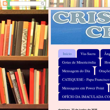
Início
Via-Sacra
Âng
Gotas de Misericórdia
Hom
Mensagem do Dia
Oraçõe
CATEQUESE - Papa Francisco
Mensagens em Power Point
OFÍCIO DA IMACULADA C
domingo, 22 de junho de 2025