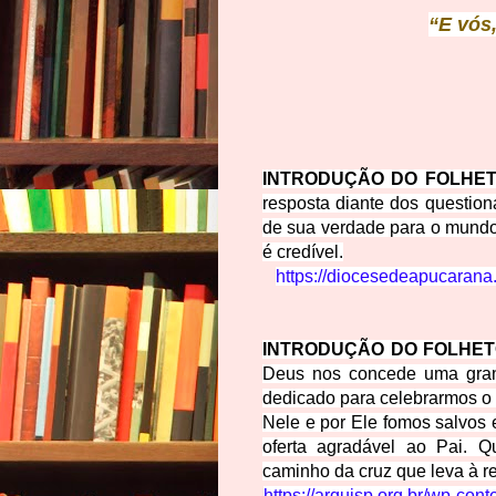
“E vós
INTRODUÇÃO DO FOLHET
resposta diante dos questio
de sua verdade para o mundo
é credível.
https://diocesedeapucarana
INTRODUÇÃO DO FOLHET
Deus nos concede uma grand
dedicado para celebrarmos o 
Nele e por Ele fomos salvos 
oferta agradável ao Pai. 
caminho da cruz que leva à re
https://arquisp.org.br/wp-c