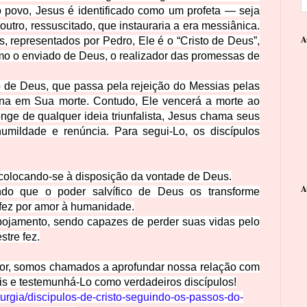
o povo, Jesus é identificado como um profeta — seja
outro, ressuscitado, que instauraria a era messiânica.
A
s, representados por Pedro, Ele é o “Cristo de Deus”,
mo o enviado de Deus, o realizador das promessas de
co de Deus, que passa pela rejeição do Messias pelas
ina em Sua morte. Contudo, Ele vencerá a morte ao
Longe de qualquer ideia triunfalista, Jesus chama seus
umildade e renúncia. Para segui-Lo, os discípulos
 colocando-se à disposição da vontade de Deus.
A
indo que o poder salvífico de Deus os transforme
 fez por amor à humanidade.
jamento, sendo capazes de perder suas vidas pelo
tre fez.
or, somos chamados a aprofundar nossa relação com
s e testemunhá-Lo como verdadeiros discípulos!
liturgia/discipulos-de-cristo-seguindo-os-passos-do-