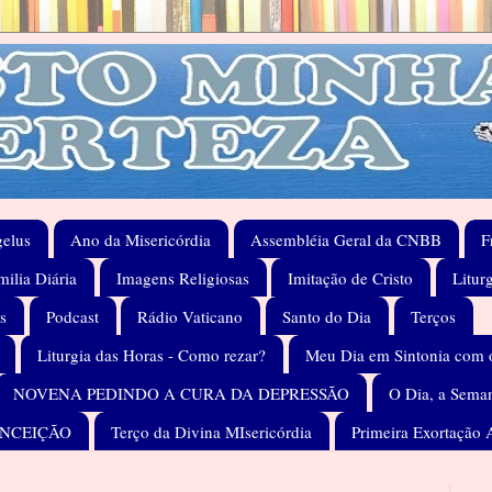
elus
Ano da Misericórdia
Assembléia Geral da CNBB
F
ilia Diária
Imagens Religiosas
Imitação de Cristo
Litur
s
Podcast
Rádio Vaticano
Santo do Dia
Terços
Liturgia das Horas - Como rezar?
Meu Dia em Sintonia com 
NOVENA PEDINDO A CURA DA DEPRESSÃO
O Dia, a Seman
ONCEIÇÃO
Terço da Divina MIsericórdia
Primeira Exortação 