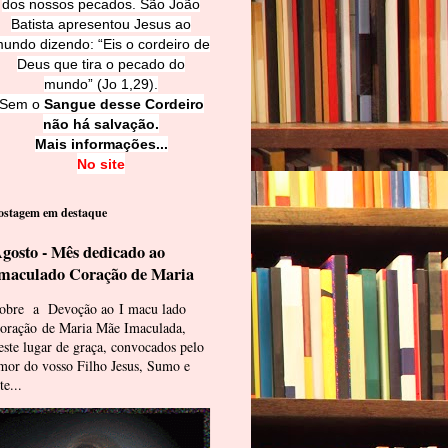
dos nossos pecados. São João
Batista apresentou Jesus ao
undo dizendo: “Eis o cordeiro de
Deus que tira o pecado do
mundo” (Jo 1,29).
Sem o
Sangue desse Cordeiro
não há salvação.
Mais informações...
No site
ostagem em destaque
gosto - Mês dedicado ao
maculado Coração de Maria
obre a Devoção ao I macu lado
oração de Maria Mãe Imaculada,
este lugar de graça, convocados pelo
mor do vosso Filho Jesus, Sumo e
te...