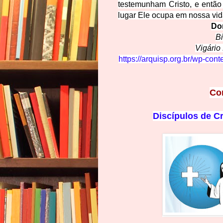
testemunham Cristo, e entã
lugar Ele ocupa em nossa vid
Do
Bi
Vigário
https://arquisp.org.br/wp-c
Co
Discípulos de C