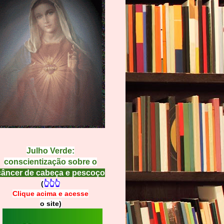
Julho Verde:
conscientização sobre o
câncer de cabeça e pescoço
(
👆👆👆
Clique acima e
a
cesse
o site)