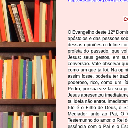
C
O Evangelho deste 12º Domi
apóstolos e das pessoas sob
dessas opiniões o define co
profeta do passado, que vol
Jesus: seus gestos, em su
conversão. Vale observar qu
como um que já foi. Na opin
assim fosse, poderia ter tra
poderoso, rico, como um lí
Pedro, por sua vez faz sua pr
Jesus apresentou imediatame
tal ideia não entrou imediata
Ele é o Filho de Deus, o S
Mediador junto ao Pai, O 
Testemunho do amor, o Rei do
essência com o Pai e o Espír