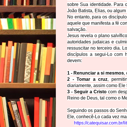
sobre Sua identidade. Para 
João Batista, Elias, ou algum 
No entanto, para os discípulo
aquele que manifesta a fé co
salvação.
Jesus revela o plano salvífi
autoridades judaicas e culm
ressuscitar no terceiro dia. 
discípulos a segui-Lo com h
devem:
1 -
Renunciar a si mesmos
,
2 -
Tomar a cruz
, permit
diariamente, assim como Ele
3 -
Seguir a Cristo
com despo
Reino de Deus, tal como o Mes
Seguindo os passos do Senh
Ele, conhecê-Lo cada vez mai
https://catequisar.com.br/