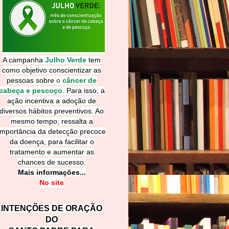
A campanha
Julho Verde
tem
como objetivo conscientizar as
pessoas sobre
o
câncer de
cabeça e pescoço
.
Para isso, a
ação incentiva a adoção de
diversos hábitos preventivos. Ao
mesmo tempo, ressalta a
importância da detecção precoce
da doença, para facilitar o
tratamento e aumentar as
chances de sucesso.
Mais informações...
No site
INTENÇÕES DE ORAÇÃO
DO