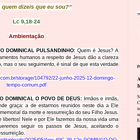
, quem dizeis que eu sou?”
m
Lc 9,18-24
Ambientação
O DOMINICAL PULSANDINHO:
Quem é Jesus? A
namentos humanos a respeito de Jesus dão a clareza
, mas o seu seguimento, é sinal de que esta verdade
P
A
.com.br/storage/104792/22-junho-2025-12-domingo-
I
tempo-comum.pdf
S
O DOMINICAL O POVO DE DEUS:
Irmãos e irmãs,
C
e graça: a de estarmos reunidos neste dia a Ele
n
memorial da morte e ressurreição do seu Filho Jesus.
a
e libertos! Nele e por Ele fazemos da nossa vida uma
E
Queremos seguir os passos de Jesus, aceitando o
ssurreição.
ontent/uploads/2025/05/Ano-49C-39-12o-DOMINGO-DO-