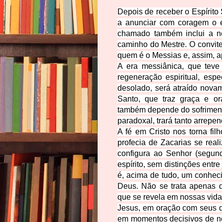
Depois de receber o Espírito
a anunciar com coragem o e
chamado também inclui a n
caminho do Mestre. O convite
quem é o Messias e, assim, a
A era messiânica, que teve
regeneração espiritual, esp
desolado, será atraído nova
Santo, que traz graça e ora
também depende do sofriment
paradoxal, trará tanto arrepe
A fé em Cristo nos torna fi
profecia de Zacarias se rea
configura ao Senhor (segun
espírito, sem distinções entre
é, acima de tudo, um conhec
Deus. Não se trata apenas d
que se revela em nossas vida
Jesus, em oração com seus d
em momentos decisivos de nos