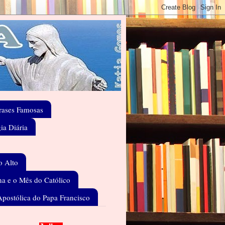
rases Famosas
gia Diária
o Alto
a e o Mês do Católico
Apostólica do Papa Francisco