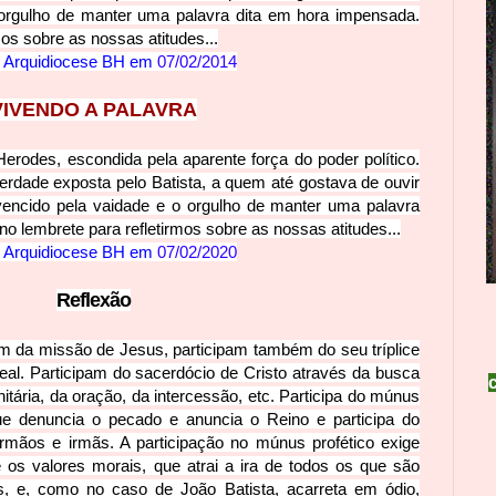
orgulho de man
ter uma palavra dita em hora impensada.
os sobre as nossas atitudes...
Arquidiocese BH em
07/02/2014
VIVENDO A PALAV
RA
erodes, escondida pela aparente força do poder político.
dade exposta pelo Batista, a quem até gostava de ouvir
ncido pela vaidade e o or
gulho de manter uma palavra
o lembrete para refletirmos sobre as nossas atitudes...
Arquidiocese BH em
07/02/2020
Reflex
ão
m da missão de Jesus, participam também do seu tríplice
real. Participam do sacerdócio de Cristo através da busca
itária, da oração, da intercessão, etc. Participa do múnus
que denuncia o pecado e anuncia o Reino e participa do
rmãos e irmãs. A parti
cipação no múnus profético exige
s valores morais, que atrai a ira de todos os que são
s, e, como no caso de João Batista, acarreta em ódio,