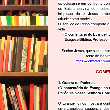
os colocasse em confronto com 
do Batista serviria de model
iniquidade do rei, Jesus tamb
atitude como modelo.
O serviço do Reino comporta o
vida.
(O comentário do Evangelho é
Exegese Bíblica, Professor
Senhor Jesus, que o testemu
fonte de inspi
https://domtotal.com/
C
OME
1. Guerra de
Poderes
(O comentário do Evangelho a
Paróquia Nossa Senhora
Cons
O Evangelho nos mostra a cont
uma cronologia sequencial dos 