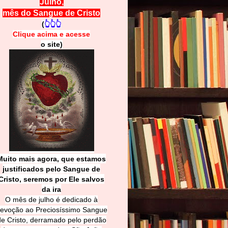
Julho,
mês do Sangue de Cristo
(
👆👆👆
Clique acima e
a
cesse
o site)
Muito mais agora, que estamos
justificados pelo Sangue de
Cri
sto, seremos por Ele salvos
da ira
O mês de julho é dedicado à
evoção ao Preciosíssimo Sangue
de Cristo, derramado pelo perdão