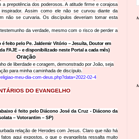
a prepotência dos poderosos. A atitude firme e corajosa
o inspirador. Assim como ele não se curvou diante da
ém não se curvaria. Os discípulos deveriam tomar esta
A
 testemunho da verdade, mesmo com o risco de
perder a
 feito pelo Pe. Jaldemir Vitório – Jesuíta, Doutor em
 da FAJE – e d
isponibilizado neste Portal a cada mês)
Oraçã
o
nho de liberdade e coragem, demons
trado por João, seja
ração para minha caminhada de discípulo.
religiao-meu-dia-com
-deus.php?data=2022-02-4
A
NTÁRIOS DO EVANGELHO
baixo é feito pelo Diácono José da Cruz - Diácono da
olata – Votorantim – SP)
urbada relação de Herodes com Jesus. Claro que não há
fatos aqui expostos, o que o evangelista ressalta muito