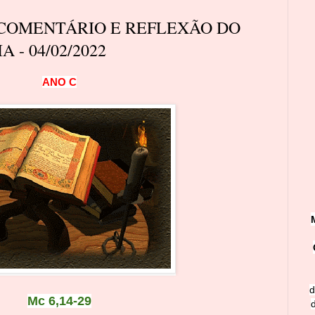
 COMENTÁRIO E REFLEXÃO DO
 - 04/02/2022
A
N
O
C
d
Mc 6,14-29