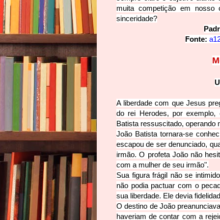
muita competição em nosso c
sinceridade?
Padr
Fonte:
a12
M
U
A liberdade com que Jesus preg
do rei Herodes, por exemplo,
Batista ressuscitado, operando 
João Batista tornara-se conhec
escapou de ser denunciado, quan
irmão. O profeta João não hesi
com a mulher de seu irmão".
Sua figura frágil não se intimid
não podia pactuar com o peca
sua liberdade. Ele devia fidelid
O destino de João preanunciava
haveriam de contar com a rejei