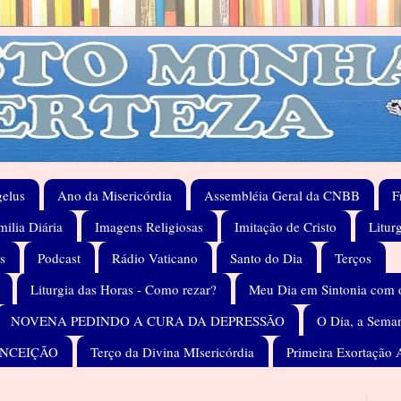
elus
Ano da Misericórdia
Assembléia Geral da CNBB
F
ilia Diária
Imagens Religiosas
Imitação de Cristo
Litur
s
Podcast
Rádio Vaticano
Santo do Dia
Terços
Liturgia das Horas - Como rezar?
Meu Dia em Sintonia com 
NOVENA PEDINDO A CURA DA DEPRESSÃO
O Dia, a Seman
ONCEIÇÃO
Terço da Divina MIsericórdia
Primeira Exortação 