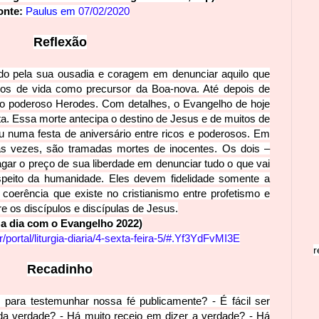
onte:
Paulus em
07/02/2020
Reflexã
o
ido pela sua ousadia e coragem em denunciar aquilo que
ios de vida como precursor da Boa-nova. Até depois de
do poderoso Herodes. Com detalhes, o Evangelho de hoje
a. Essa morte antecipa o destino de Jesus e de muitos de
 numa festa de aniversário entre ricos e poderosos. Em
s vezes, são tra
madas mortes de inocentes. Os dois –
ar o preço de sua liberdade em denunciar tudo o que vai
speito da humanidade. Eles devem fidelidade somente a
oerência que existe no cristianismo entre profetismo e
e os discípulos e discípulas de Jesus.
 a dia com o Evangelho 20
22)
ortal/liturgia-di
aria/4-sexta-feira-5/#.Yf3YdFvMI3E
r
Recadi
nho
s para testemunhar nossa
fé publicamente? - É fácil ser
 da verdade? - Há muito receio em dizer a verdade? - Há