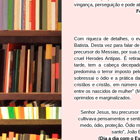
vingança, perseguição e pode at
F
Com riqueza de detalhes, o e
Batista. Desta vez para falar d
precursor do Messias, por sua c
cruel Herodes Antipas. É retir
tarde, tem a cabeça decepad
predomina o terror imposto p
sobressai o ódio e a prática d
cristãos e cristãs, em númer
entre os nascidos de mulher” (M
oprimidos e marginalizados.
Senhor Jesus, teu precursor
cultivava pensamentos e sentim
medo, ódio, proteção. Ódio m
santo”, João 
(Dia a dia com o Ev