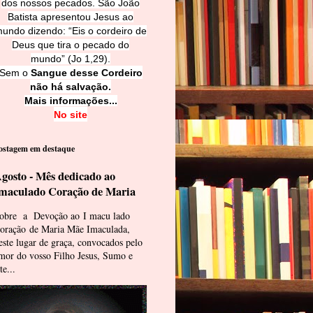
dos nossos pecados. São João
Batista apresentou Jesus ao
undo dizendo: “Eis o cordeiro de
Deus que tira o pecado do
mundo” (Jo 1,29).
Sem o
Sangue desse Cordeiro
não há salvação.
Mais informações...
No site
ostagem em destaque
gosto - Mês dedicado ao
maculado Coração de Maria
obre a Devoção ao I macu lado
oração de Maria Mãe Imaculada,
este lugar de graça, convocados pelo
mor do vosso Filho Jesus, Sumo e
te...