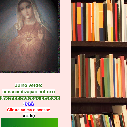
Julho Verde:
conscientização sobre o
câncer de cabeça e pescoço
(
👆👆👆
Clique acima e
a
cesse
o site)