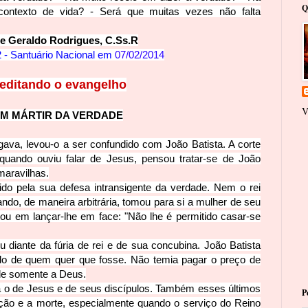
Q
ontexto de vida? - Será que muitas vezes não falta
e Geraldo Rodrigues,
C.Ss.R
 - Santuário Nacional em
07/02/2014
editando o evangelho
V
M MÁ
RTIR DA VERDADE
ava, levou-o a ser confundido com João Batista. A corte
quando ouviu falar de Jesus, pensou tratar-se de João
maravilhas.
ido pela sua defesa intransigente da verdade. Nem o rei
do, de maneira arbitrária, tomou para si a mulher de seu
tou em lançar-lhe em face: "Não lhe é permitido casar-se
ou diante da fúria de rei e de sua concubina. João Batista
do de quem quer que fosse. Não temia pagar o preço de
ade somente a Deus.
 o de Jesus e de seus discípulos. Também esses últimos
P
ção e a morte, especialmente quando o serviço do Reino