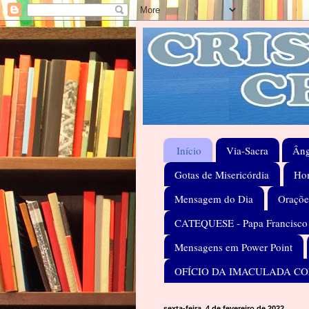
Início
Via-Sacra
Âng
Gotas de Misericórdia
Hom
Mensagem do Dia
Oraçõe
CATEQUESE - Papa Francisco
Mensagens em Power Point
OFÍCIO DA IMACULADA C
sexta-feira, 4 de fevereiro de 2022