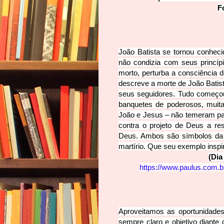
F
João Batista se tornou conhec
não condizia com seus princíp
morto, perturba a consciência 
descreve a morte de João Batist
seus seguidores. Tudo começou
banquetes de poderosos, muita
João e Jesus – não temeram pag
contra o projeto de Deus a re
Deus. Ambos são símbolos da c
martírio. Que seu exemplo inspir
(Dia
https://www.paulus.com.br/p
Aproveitamos as oportunidade
sempre claro e objetivo diante