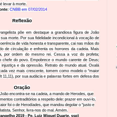
é levar à morte.
onte:
CNBB em
07/02/2014
R
efle
xão
vangelista põe em destaque a grandiosa figura de João
e sua morte. Por sua fidelidade incondicional à vocação de
oerência de vida honesta e transparente, cai nas mãos do
ado de circulação e enfrenta os horrores da cadeia. Mais
a, por ordem do mesmo rei. Cessa a voz do profeta;
elo chefe do povo. Empobrece o mundo carente de Deus;
a injustiça e da opressão. Retrato do mun
do atual. Oxalá
o cada vez mais crescente, tomem como modelo o “maior
t 11,11), por sua audácia e palavras fortes em defesa dos
Ora
ção
 João encontra-se na cadeia, a mando de Herodes, que
entos contraditórios a respeito dele: prazer em ouvi-lo,
aior foi o de Herodíades, que
mandou degolar o “justo e
Batista. Senhor, livra-nos do mal. Amém.
angelho 2019 - Pe. Lui
z Miguel Duarte, ssp)