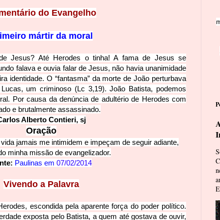
mentário do Evang
elho
m
imeiro mártir da moral
 de Jesus? Até Herodes o tinha! A fama de Jesus se
ndo falava e ouvia falar de Jesus, não havia unanimidade
ra identida
de. O “fantasma” da morte de João perturbava
 Lucas, um criminoso (Lc 3,19). João Batista, podemos
moral. Por causa da denúncia de adultério de Herodes com
P
rado e brutalmente assassinado.
Carlos Alberto
Contieri, sj
A
Ora
ção
I
 vida jamais me intimidem e impeçam de seguir adiante,
S
do minha missão d
e evangelizador.
C
nte:
Paulinas em
07/02/2014
n
a
Vivendo a Pa
lavra
E
erodes, escondida pela aparente força do poder político.
ade exposta pelo Batista, a quem até gostava de ouvir,