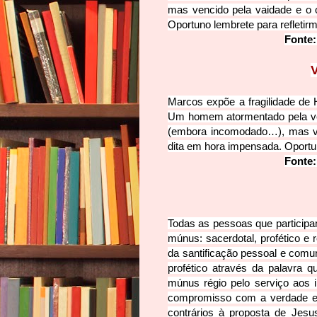
mas vencido pela vaidade e o 
Oportuno lembrete para refletirm
Fonte:
Marcos expõe a fragilidade de H
Um homem atormentado pela ver
(embora incomodado…), mas ve
dita em hora impensada. Oportun
Fonte:
Todas as pessoas que participa
múnus: sacerdotal, profético e 
da santificação pessoal e comun
profético através da palavra 
múnus régio pelo serviço aos i
compromisso com a verdade e o
contrários à proposta de Jesu