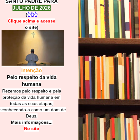
SANTO PADRE PARA
JULHO DE 2026
(
👆👆👆
Clique acima e
a
cesse
o site)
Intenção
Pelo respeito da vida
humana
Rezemos pelo respeito e pela
proteção da vida humana em
todas as suas etapas,
econhecendo-a como um dom de
Deus.
Mais informações...
No site