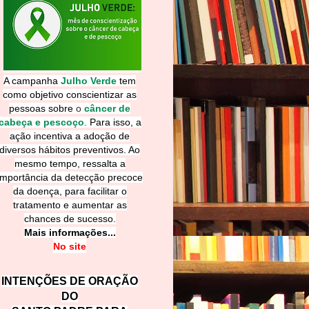
A campanha
Julho Verde
tem
como objetivo conscientizar as
pessoas sobre
o
câncer de
cabeça e pescoço
.
Para isso, a
ação incentiva a adoção de
diversos hábitos preventivos. Ao
mesmo tempo, ressalta a
importância da detecção precoce
da doença, para facilitar o
tratamento e aumentar as
chances de sucesso.
Mais informações...
No site
INTENÇÕES DE ORAÇÃO
DO