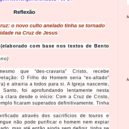
Reflexão
A
ruz: o novo culto anelado tinha se tornado
lidade na Cruz de Jesus
(elaborado com base nos textos de Bento
ano)
esmo que “des-cravaria” Cristo, recebe
elação: O Filho do Homem seria “ex-altado”
A
a) e atrairia a todos para si. A Igreja nascente,
 Santo, foi aprofundando lentamente nesta
a clara desde o início: Com a Cruz de Cristo,
templo ficaram superados definitivamente. Tinha
rificado através dos sacrifícios de touros e
angue não pode purificar o homem nem expiar
lado, mas até então ainda sem definir, tinha se