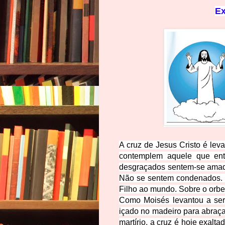
Ex
A cruz de Jesus Cristo é le
contemplem aquele que entr
desgraçados sentem-se amad
Não se sentem condenados. S
Filho ao mundo. Sobre o orbe 
Como Moisés levantou a serp
içado no madeiro para abraça
martírio, a cruz é hoje exal