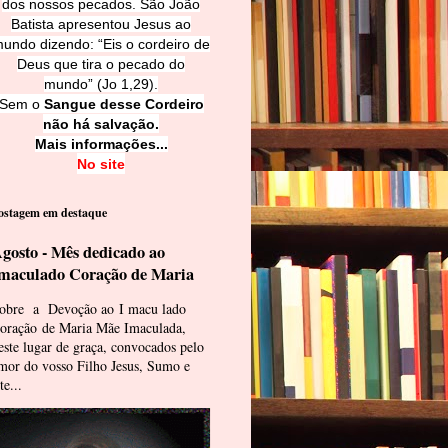
dos nossos pecados. São João
Batista apresentou Jesus ao
undo dizendo: “Eis o cordeiro de
Deus que tira o pecado do
mundo” (Jo 1,29).
Sem o
Sangue desse Cordeiro
não há salvação.
Mais informações...
No site
ostagem em destaque
gosto - Mês dedicado ao
maculado Coração de Maria
obre a Devoção ao I macu lado
oração de Maria Mãe Imaculada,
este lugar de graça, convocados pelo
mor do vosso Filho Jesus, Sumo e
te...