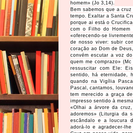
homem» (Jo 3,14).
Bem sabemos que a cruz e
tempo. Exaltar a Santa Cr
porque ai está o Crucific
com o Filho do Homem é
«oferecendo-se livremente
de nosso viver: subir c
coração ao Dom de Deus,
convém escutar a voz do 
quem me comprazo» (Mc 1
ressuscitar com Ele: E
sentido, há eternidade,
quando na Vigília Pasca
Pascal, cantamos, louvand
tem merecido a graça de
impresso sentido à mesma
«Olhai a árvore da cruz
adoremos» (Liturgia da s
escândalo e a loucura d
adorá-lo e agradecer-lh