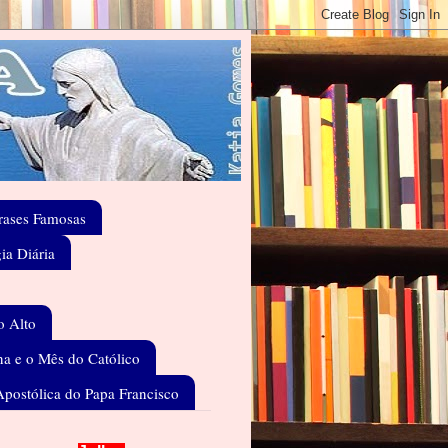
rases Famosas
gia Diária
o Alto
a e o Mês do Católico
Apostólica do Papa Francisco