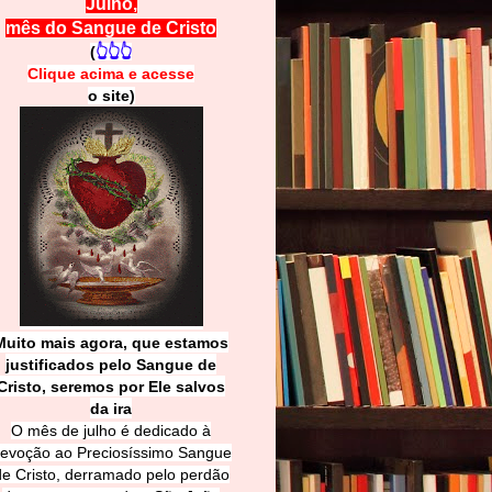
Julho,
mês do Sangue de Cristo
(
👆👆👆
Clique acima e
a
cesse
o site)
Muito mais agora, que estamos
justificados pelo Sangue de
Cri
sto, seremos por Ele salvos
da ira
O mês de julho é dedicado à
evoção ao Preciosíssimo Sangue
de Cristo, derramado pelo perdão