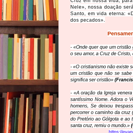
Cruz em nossa vida, para
Nele», nossa doação será
Santo, em vida eterna: «
dos pecados».
Pensament
- «Onde quer que um cristão 
o seu amor, a Cruz de Cristo,
- «O cristianismo não existe
um cristão que não se sabe 
significa ser cristão»
(Franci
- «A oração da Igreja vener
santíssimo Nome. Adora o V
homens, Se deixou trespass
percorrer o caminho da cruz 
do Pretório ao Gólgota e ao
santa cruz, remiu o mundo.»
https://eva