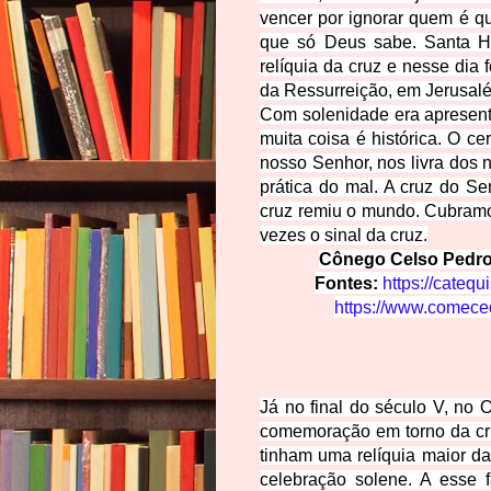
vencer por ignorar quem é q
que só Deus sabe. Santa He
relíquia da cruz e nesse dia 
da Ressurreição, em Jerusal
Com solenidade era apresenta
muita coisa é histórica. O ce
nosso Senhor, nos livra dos 
prática do mal. A cruz do S
cruz remiu o mundo. Cubramo
vezes o sinal da cruz.
Cônego Celso Pedro da
Fontes:
https://catequ
https://www.comece
Já no final do século V, no O
comemoração em torno da cru
tinham uma relíquia maior d
celebração solene. A esse 