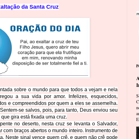
altação da Santa Cruz
m
P
A
I
vantada sobre o mundo para que todos a vejam e nela
S
egou a sua vida por amor. Infelizes, esquecidos,
C
os e compreendidos por quem a eles se assemelha.
n
entem-se salvos, pois, para tanto, Deus enviou seu
a
que gira está fixada uma cruz.
E
ente no deserto, nesta cruz se levanta o Salvador,
r com braços abertos o mundo inteiro. Instrumento de
tada. Neste sinal vence quem crê, e quem não crê pode