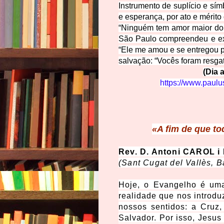
Instrumento de suplício e sím
e esperança, por ato e mérito 
“Ninguém tem amor maior do 
São Paulo compreendeu e exp
“Ele me amou e se entregou po
salvação: “Vocês foram resgat
(Dia 
https://www.paulus
«A fim de que to
Rev. D. Antoni CAROL i
(Sant Cugat del Vallès, 
Hoje, o Evangelho é uma
realidade que nos introd
nossos sentidos: a Cruz
Salvador. Por isso, Jesus