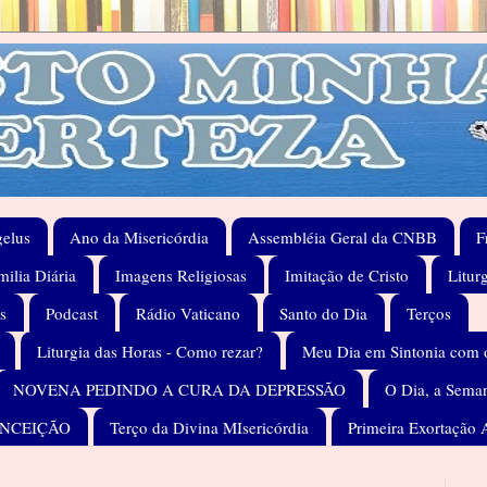
elus
Ano da Misericórdia
Assembléia Geral da CNBB
F
ilia Diária
Imagens Religiosas
Imitação de Cristo
Litur
s
Podcast
Rádio Vaticano
Santo do Dia
Terços
Liturgia das Horas - Como rezar?
Meu Dia em Sintonia com 
NOVENA PEDINDO A CURA DA DEPRESSÃO
O Dia, a Seman
ONCEIÇÃO
Terço da Divina MIsericórdia
Primeira Exortação 