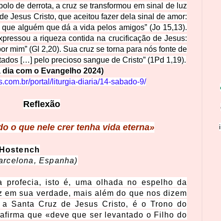
bolo de derrota, a cruz se transformou em sinal de luz
de Jesus Cristo, que aceitou fazer dela sinal de amor:
que alguém que dá a vida pelos amigos” (Jo 15,13).
ressou a riqueza contida na crucificação de Jesus:
r mim” (Gl 2,20). Sua cruz se torna para nós fonte de
ados […] pelo precioso sangue de Cristo” (1Pd 1,19).
a dia com o Evangelho 2024)
.com.br/portal/liturgia-diaria/14-sabado-9/
Reflexão
do o que nele crer tenha vida eterna»
 Hostench
Barcelona, Espanha)
 profecia, isto é, uma olhada no espelho da
uz em sua verdade, mais além do que nos dizem
, a Santa Cruz de Jesus Cristo, é o Trono do
 afirma que «deve que ser levantado o Filho do