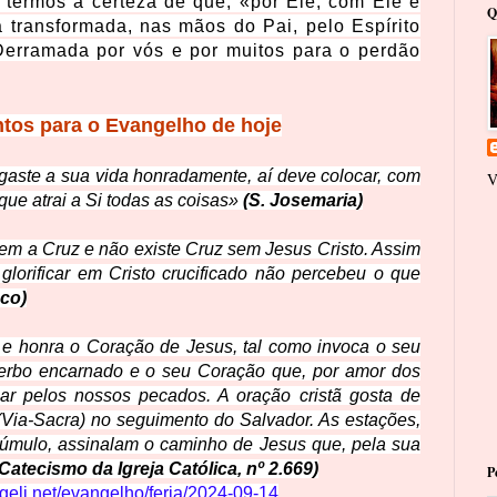
 termos a certeza de que, «por Ele, com Ele e
Q
 transformada, nas mãos do Pai, pelo Espírito
Derramada por vós e por muitos para o perdão
os para o Evangelho de hoje
gaste a sua vida honradamente, aí deve colocar, com
V
 que atrai a Si todas as coisas»
(S. Josemaria)
 sem a Cruz e não existe Cruz sem Jesus Cristo. Assim
glorificar em Cristo crucificado não percebeu o que
sco)
a e honra o Coração de Jesus, tal como invoca o seu
erbo encarnado e o seu Coração que, por amor dos
ar pelos nossos pecados. A oração cristã gosta de
(Via-Sacra) no seguimento do Salvador. As estações,
 túmulo, assinalam o caminho de Jesus que, pela sua
(Catecismo da Igreja Católica, nº 2.669)
P
ngeli.net/evangelho/feria/2024-09-14