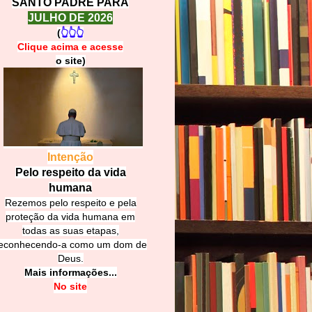
SANTO PADRE PARA
JULHO DE 2026
(
👆👆👆
Clique acima e
a
cesse
o site)
Intenção
Pelo respeito da vida
humana
Rezemos pelo respeito e pela
proteção da vida humana em
todas as suas etapas,
econhecendo-a como um dom de
Deus.
Mais informações...
No site