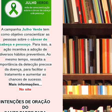
A campanha
Julho Verde
tem
como objetivo conscientizar as
pessoas sobre
o
câncer de
cabeça e pescoço
.
Para isso, a
ação incentiva a adoção de
diversos hábitos preventivos. Ao
mesmo tempo, ressalta a
importância da detecção precoce
da doença, para facilitar o
tratamento e aumentar as
chances de sucesso.
Mais informações...
No site
INTENÇÕES DE ORAÇÃO
DO