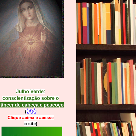
Julho Verde:
conscientização sobre o
câncer de cabeça e pescoço
(
👆👆👆
Clique acima e
a
cesse
o site)