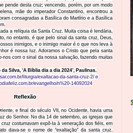
ue pende desta cruz; vencendo, porém, por um modo
lena, mãe do imperador Constantino, encontrou a
foram consagradas a Basílica do Martírio e a Basílica
ém.
da a relíquia da Santa Cruz. Muita coisa é lendária,
rto, no entanto, é que pelo sinal da santa cruz, Deus,
nossos inimigos, e o inimigo maior é o que nos leva à
enhor é nossa luz. Adoramos o Cristo que pela santa
-nos com o sinal da nossa salvação, fazendo muitas
 Silva, ‘A Bíblia dia a dia 2024’, Paulinas.
isar.com.br/liturgia/exaltacao-da-santa-cruz-2/
e
odiafeliz.com.br/evangelho/n%20-14092024
Reflexão
riente, e final do século VII, no Ocidente, havia uma
z do Senhor. No dia 14 de setembro, as igrejas que
a cruz costumavam expô-la à veneração dos fiéis, em
fato dava-se o nome de “exaltação” da santa cruz.