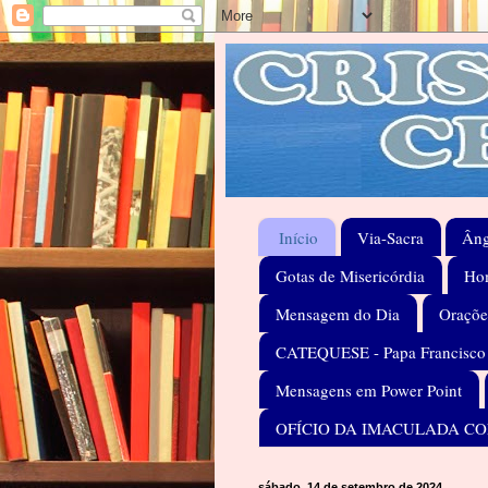
Início
Via-Sacra
Âng
Gotas de Misericórdia
Hom
Mensagem do Dia
Oraçõe
CATEQUESE - Papa Francisco
Mensagens em Power Point
OFÍCIO DA IMACULADA C
sábado, 14 de setembro de 2024