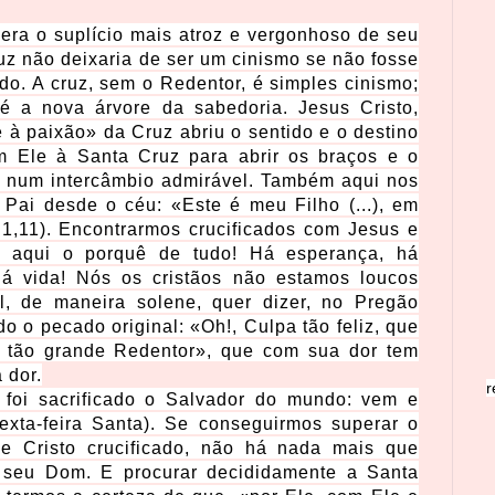
ra o suplício mais atroz e vergonhoso de seu
uz não deixaria de ser um cinismo se não fosse
ado. A cruz, sem o Redentor, é simples cinismo;
 a nova árvore da sabedoria. Jesus Cristo,
 à paixão» da Cruz abriu o sentido e o destino
om Ele à Santa Cruz para abrir os braços e o
 num intercâmbio admirável. Também aqui nos
Pai desde o céu: «Este é meu Filho (...), em
,11). Encontrarmos crucificados com Jesus e
is aqui o porquê de tudo! Há esperança, há
 há vida! Nós os cristãos não estamos loucos
l, de maneira solene, quer dizer, no Pregão
o o pecado original: «Oh!, Culpa tão feliz, que
 tão grande Redentor», que com sua dor tem
 dor.
r
, foi sacrificado o Salvador do mundo: vem e
exta-feira Santa). Se conseguirmos superar o
e Cristo crucificado, não há nada mais que
e seu Dom. E procurar decididamente a Santa