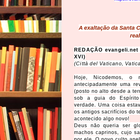
A exaltação da Santa C
rea
REDAÇÃO evangeli.net 
XVI)
(Città del Vaticano, Vatic
Hoje, Nicodemos, o m
antecipadamente uma rev
(posto no alto desde a terr
sob a guia do Espírito
verdade. Uma coisa estav
os antigos sacrifícios do 
acontecido algo novo!
Deus não queria ser glo
machos caprinos, cujo s
por ele. O novo culto ane