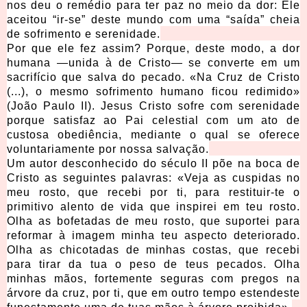
nos deu o remédio para ter paz no meio da dor: Ele
aceitou “ir-se” deste mundo com uma “saída” cheia
de sofrimento e serenidade.
Por que ele fez assim? Porque, deste modo, a dor
humana —unida à de Cristo— se converte em um
sacrifício que salva do pecado. «Na Cruz de Cristo
(...), o mesmo sofrimento humano ficou redimido»
(João Paulo II). Jesus Cristo sofre com serenidade
porque satisfaz ao Pai celestial com um ato de
custosa obediência, mediante o qual se oferece
voluntariamente por nossa salvação.
Um autor desconhecido do século II põe na boca de
Cristo as seguintes palavras: «Veja as cuspidas no
meu rosto, que recebi por ti, para restituir-te o
primitivo alento de vida que inspirei em teu rosto.
Olha as bofetadas de meu rosto, que suportei para
reformar à imagem minha teu aspecto deteriorado.
Olha as chicotadas de minhas costas, que recebi
para tirar da tua o peso de teus pecados. Olha
minhas mãos, fortemente seguras com pregos na
árvore da cruz, por ti, que em outro tempo estendeste