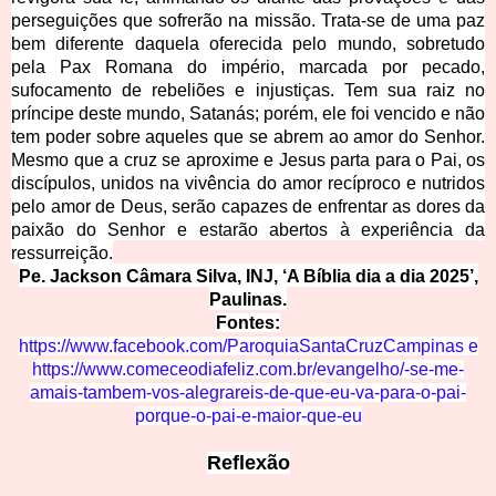
perseguições que sofrerão na missão. Trata-se de uma paz
bem diferente daquela oferecida pelo mundo, sobretudo
pela Pax Romana do império, marcada por pecado,
sufocamento de rebeliões e injustiças. Tem sua raiz no
príncipe deste mundo, Satanás; porém, ele foi vencido e não
tem poder sobre aqueles que se abrem ao amor do Senhor.
Mesmo que a cruz se aproxime e Jesus parta para o Pai, os
discípulos, unidos na vivência do amor recíproco e nutridos
pelo amor de Deus, serão capazes de enfrentar as dores da
paixão do Senhor e estarão abertos à experiência da
ressurreição.
Pe. Jackson Câmara Silva, INJ, ‘A Bíblia dia a dia 2025’,
Paulinas.
Fontes:
https://www.facebook.com/ParoquiaSantaCruzCampinas
e
https://www.comeceodiafeliz.com.br/evangelho/-se-me-
amais-tambem-vos-alegrareis-de-que-eu-va-para-o-pai-
porque-o-pai-e-maior-que-eu
Reflexão