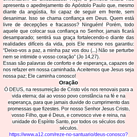
apresenta o apedrejamento do Apóstolo Paulo que, mesmo
diante da angústia, foi capaz de seguir em frente, sem
desanimar. Isso se chama confiança em Deus. Quem está
livre de decepções e fracassos? Ninguém! Porém, todo
aquele que colocar sua confiança no Senhor, jamais ficará
desamparado; sentirá sua graça fortalecendo-o diante das
realidades difíceis da vida, pois Ele mesmo nos garantiu:
“Deixo-vos a paz, a minha paz vos dou (...) Não se perturbe
nem se intimide o vosso coração” (Jo 14,27).
Essas são palavras de conforto e de esperança, capazes de
nos refazer em nossa caminhada. Aceitemos que Jesus seja
nossa paz; Ele caminha conosco!
Oração
Ó DEUS, na ressurreição de Cristo vós nos renovais para a
vida eterna; dai ao vosso povo constância na fé e na
esperança, para que jamais duvide do cumprimento das
promessas que fizestes. Por nosso Senhor Jesus Cristo,
vosso Filho, que é Deus, e convosco vive e reina, na
unidade do Espírito Santo, por todos os séculos dos
séculos.
https://www.a12.com/reze-no-santuario/deus-conosco?