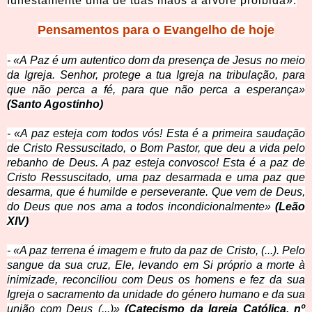
funestamente uma de tuas mãos à árvore proibida».
Pensamentos para o Evangelho de hoje
- «A Paz é um autentico dom da presença de Jesus no meio
da Igreja. Senhor, protege a tua Igreja na tribulação, para
que não perca a fé, para que não perca a esperança»
(Santo Agostinho)
- «A paz esteja com todos vós! Esta é a primeira saudação
de Cristo Ressuscitado, o Bom Pastor, que deu a vida pelo
rebanho de Deus. A paz esteja convosco! Esta é a paz de
Cristo Ressuscitado, uma paz desarmada e uma paz que
desarma, que é humilde e perseverante. Que vem de Deus,
do Deus que nos ama a todos incondicionalmente»
(Leão
XIV)
- «A paz terrena é imagem e fruto da paz de Cristo, (...). Pelo
sangue da sua cruz, Ele, levando em Si próprio a morte à
inimizade, reconciliou com Deus os homens e fez da sua
Igreja o sacramento da unidade do género humano e da sua
união com Deus (...)»
(Catecismo da Igreja Católica, nº